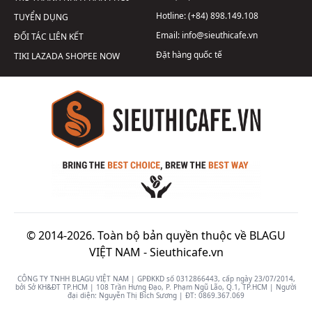
Hotline:
(+84) 898.149.108
TUYỂN DỤNG
Email:
info@sieuthicafe.vn
ĐỐI TÁC LIÊN KẾT
Đặt hàng quốc tế
TIKI
LAZADA
SHOPEE
NOW
© 2014-2026. Toàn bộ bản quyền thuộc về BLAGU
VIỆT NAM -
Sieuthicafe.vn
CÔNG TY TNHH BLAGU VIỆT NAM | GPĐKKD số 0312866443, cấp ngày 23/07/2014,
bởi Sở KH&ĐT TP.HCM | 108 Trần Hưng Đạo, P. Phạm Ngũ Lão, Q.1, TP.HCM | Người
đại diện: Nguyễn Thị Bích Sương | ĐT:
0869.367.069