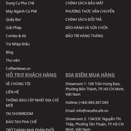
Dụng Cụ Pha Chế
CHÍNH SÁCH BẢO MẬT
Máy Ngành Cà Phê
PHƯƠNG THỨC VẬN CHUYỂN
Quầy Bar
CHÍNH SÁCH ĐỔI TRẢ
Giải Pháp
BẢO HÀNH VÀ SỬA CHỮA
Combo & Kit
BẢO TRÌ HÀNG THÁNG
Trà Nhập khẩu
Blog
Thư viện
CoffeeNews.vn
HỖ TRỢ KHÁCH HÀNG
ĐỊA ĐIỂM MUA HÀNG
VỀ CHÚNG TÔI
Showroom 1:
108 Trần Hưng Đạo,
Phường Bến Thành, TP. Hồ Chí Minh,
LIÊN HỆ
Việt Nam
THÔNG BÁO CẬP NHẬT ĐỊA CHỈ
Hotline:
(+84) 869.367.069
MỚI
Email:
info@sieuthicafe.vn
TẠI SHOWROOM
Showroom 2:
134/33C Nguyễn Thị
ĐÀO TẠO PHA CHẾ
Thập, Phường Tân Thuận, TP. Hồ Chí
Minh, Việt Nam
TRỞ THÀNH NHÀ PHÂN PHỐI