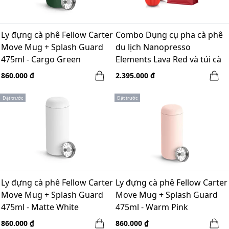
Ly đựng cà phê Fellow Carter
Combo Dụng cụ pha cà phê
Move Mug + Splash Guard
du lịch Nanopresso
475ml - Cargo Green
Elements Lava Red và túi cà
phê Guateamala - 250gr
860.000 ₫
2.395.000 ₫
Đặt trước
Đặt trước
Ly đựng cà phê Fellow Carter
Ly đựng cà phê Fellow Carter
Move Mug + Splash Guard
Move Mug + Splash Guard
475ml - Matte White
475ml - Warm Pink
860.000 ₫
860.000 ₫