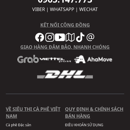
VIBER | WHATSAPP | WECHAT
KẾT NỐI CỘNG ĐỒNG
GIAO HÀNG ĐẢM BẢO, NHANH CHÓNG
VỀ SIÊU THỊ CÀ PHÊ VIỆT
QUY ĐỊNH & CHÍNH SÁCH
NAM
BÁN HÀNG
Cà phê Đặc sản
ĐIỀU KHOẢN SỬ DỤNG