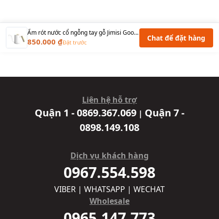
Ấm rót nước cổ ngỗng tay gỗ Jimisi Gooseneck Kettle white - 600ml
Chat để đặt hàng
850.000 ₫
Đặt trước
Liên hệ hỗ trợ
Quận 1 - 0869.367.069
Quận 7 -
|
0898.149.108
Dịch vụ khách hàng
0967.554.598
VIBER | WHATSAPP | WECHAT
Wholesale
0965.147.773