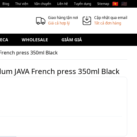
🇻🇳
🇺🇸
Blog
Thư viện
Vận chuyển
Liên hệ
Tuyển dụng
Sitemap
Giao hàng tận nơi
Cập nhật qua email
Giá cả hợp lý
Tất cả đơn hàng
ECA
WHOLESALE
GIẢM GIÁ
French press 350ml Black
dum JAVA French press 350ml Black