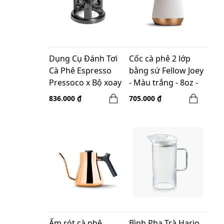
Dụng Cụ Đánh Tơi
Cốc cà phê 2 lớp
Cà Phê Espresso
bằng sứ Fellow Joey
Pressoco x Bộ xoay
- Màu trắng - 8oz -
58mm
235ml
836.000 ₫
705.000 ₫
Ấm rót cà phê
Bình Pha Trà Hario