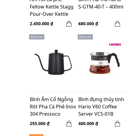
Fellow Kettle Stagg
S-GTM-40-T – 400ml
Pour-Over Kettle
Copper - 1.0 Lít
2.450.000 ₫
680.000 ₫
Đặt trước
Đặt trước
Bình Ấm Cổ Ngỗng
Bình đựng thủy tinh
Rót Pha Cà Phê Inox
Hario V60 Coffee
304 Pressoco
Server VCS-01B
(350ml) - Màu Đen
450ml
255.000 ₫
400.000 ₫