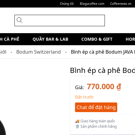
Chúng tôi
Blagucoffee.com
Coffeenews.vn
H CÀ PHÊ
QUẦY BAR & LAB
COMBO & GIFT
HOR
iới
Bodum Switzerland
Bình ép cà phê Bodum JAVA 
Bình ép cà phê Bo
770.000 ₫
Giá:
Đặt trước
Chat để đặt hàng
🚚 Giao hàng toàn quốc
🛡️ Sản phẩm chính hãng