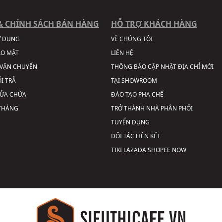
& CHÍNH SÁCH BÁN HÀNG
HỖ TRỢ KHÁCH HÀNG
Ử DỤNG
VỀ CHÚNG TÔI
ẢO MẬT
LIÊN HỆ
VẬN CHUYỂN
THÔNG BÁO CẬP NHẬT ĐỊA CHỈ MỚI
I TRẢ
TẠI SHOWROOM
SỬA CHỮA
ĐÀO TẠO PHA CHẾ
 THÁNG
TRỞ THÀNH NHÀ PHÂN PHỐI
TUYỂN DỤNG
ĐỐI TÁC LIÊN KẾT
TIKI
LAZADA
SHOPEE
NOW