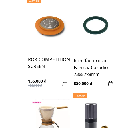
Giảm giá
ROK COMPETITION
Ron đầu group
SCREEN
Faema/ Casadio
73x57x8mm
156.000 ₫
850.000 ₫
195.000 ₫
Giảm giá