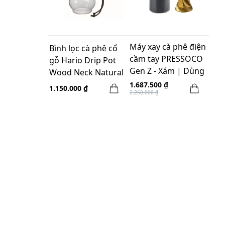
Máy xay cà phê điện
Bình lọc cà phê cổ
cầm tay PRESSOCO
gỗ Hario Drip Pot
Gen Z - Xám | Dùng
Wood Neck Natural
pin sạc USB
Wood DPW-3 3-4 ly
1.687.500 ₫
1.150.000 ₫
2.250.000 ₫