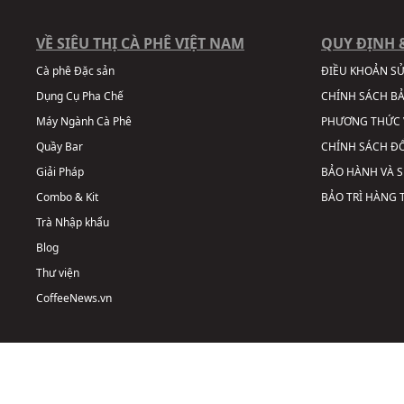
VỀ SIÊU THỊ CÀ PHÊ VIỆT NAM
QUY ĐỊNH 
Cà phê Đặc sản
ĐIỀU KHOẢN S
Dụng Cụ Pha Chế
CHÍNH SÁCH B
Máy Ngành Cà Phê
PHƯƠNG THỨC 
Quầy Bar
CHÍNH SÁCH ĐỔ
Giải Pháp
BẢO HÀNH VÀ 
Combo & Kit
BẢO TRÌ HÀNG
Trà Nhập khẩu
Blog
Thư viện
CoffeeNews.vn