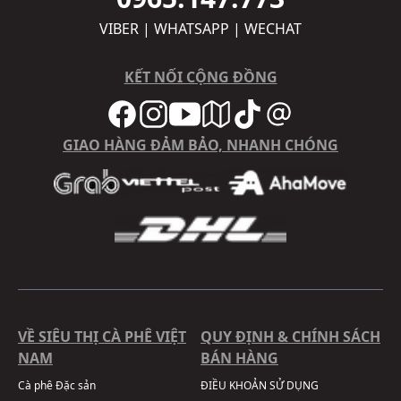
VIBER | WHATSAPP | WECHAT
KẾT NỐI CỘNG ĐỒNG
GIAO HÀNG ĐẢM BẢO, NHANH CHÓNG
VỀ SIÊU THỊ CÀ PHÊ VIỆT
QUY ĐỊNH & CHÍNH SÁCH
NAM
BÁN HÀNG
Cà phê Đặc sản
ĐIỀU KHOẢN SỬ DỤNG