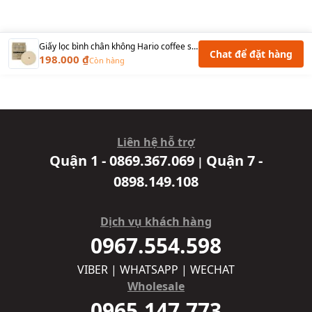
Giấy lọc bình chân không Hario coffee syphon paper filter system CF-103E
Chat để đặt hàng
198.000 ₫
Còn hàng
Liên hệ hỗ trợ
Quận 1 - 0869.367.069
Quận 7 -
|
0898.149.108
Dịch vụ khách hàng
0967.554.598
VIBER | WHATSAPP | WECHAT
Wholesale
0965.147.773