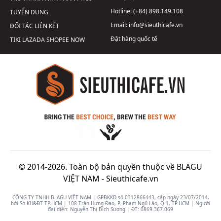
Hotline:
(+84) 898.149.108
TUYỂN DỤNG
Email:
info@sieuthicafe.vn
ĐỐI TÁC LIÊN KẾT
Đặt hàng quốc tế
TIKI
LAZADA
SHOPEE
NOW
© 2014-2026. Toàn bộ bản quyền thuộc về BLAGU
VIỆT NAM -
Sieuthicafe.vn
CÔNG TY TNHH BLAGU VIỆT NAM | GPĐKKD số 0312866443, cấp ngày 23/07/2014,
bởi Sở KH&ĐT TP.HCM | 108 Trần Hưng Đạo, P. Phạm Ngũ Lão, Q.1, TP.HCM | Người
đại diện: Nguyễn Thị Bích Sương | ĐT:
0869.367.069