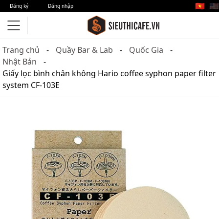
🇻🇳
🇺🇸
Đăng ký
Đăng nhập
Trang chủ
Quầy Bar & Lab
Quốc Gia
Nhật Bản
Giấy lọc bình chân không Hario coffee syphon paper filter
system CF-103E