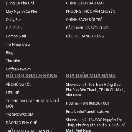
Dụng Cụ Pha Chế
CHÍNH SÁCH BẢO MẬT
Máy Ngành Cà Phê
PHƯƠNG THỨC VẬN CHUYỂN
Quầy Bar
CHÍNH SÁCH ĐỔI TRẢ
Giải Pháp
BẢO HÀNH VÀ SỬA CHỮA
Combo & Kit
BẢO TRÌ HÀNG THÁNG
Trà Nhập khẩu
Blog
Thư viện
CoffeeNews.vn
HỖ TRỢ KHÁCH HÀNG
ĐỊA ĐIỂM MUA HÀNG
VỀ CHÚNG TÔI
Showroom 1:
108 Trần Hưng Đạo,
Phường Bến Thành, TP. Hồ Chí Minh,
LIÊN HỆ
Việt Nam
THÔNG BÁO CẬP NHẬT ĐỊA CHỈ
Hotline:
(+84) 869.367.069
MỚI
Email:
info@sieuthicafe.vn
TẠI SHOWROOM
Showroom 2:
134/33C Nguyễn Thị
ĐÀO TẠO PHA CHẾ
Thập, Phường Tân Thuận, TP. Hồ Chí
Minh, Việt Nam
TRỞ THÀNH NHÀ PHÂN PHỐI