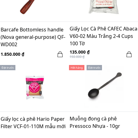
Giấy Lọc Cà Phê CAFEC Abaca
Barcafe Bottomless handle
V60-02 Màu Trắng 2-4 Cups
(Nova general-purpose) QF-
100 Tờ
WD002
135.000 ₫
1.850.000 ₫
150.000 ₫
Đặt trước
Hết hàng
Đặt trước
Muỗng đong cà phê
Giấy lọc cà phê Hario Paper
Pressoco Nhựa - 10gr
Filter VCF-01-110M mẫu mới