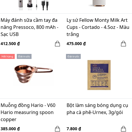
Máy đánh sữa cầm tay đa
Ly sứ Fellow Monty Milk Art
năng Pressoco, 800 mAh -
Cups - Cortado - 4.5oz - Màu
Sạc USB
trắng
412.500 ₫
475.000 ₫
Hết hàng
Đặt trước
Đặt trước
Muỗng đồng Hario - V60
Bột làm sáng bóng dụng cụ
Hario measuring spoon
pha cà phê-Urnex, 3g/gói
copper
385.000 ₫
7.800 ₫