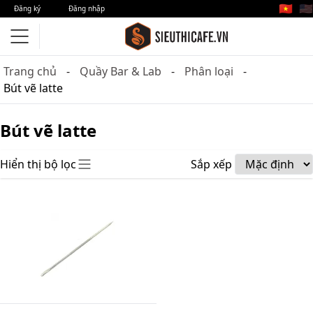
🇻🇳
🇺🇸
Đăng ký
Đăng nhập
Trang chủ
Quầy Bar & Lab
Phân loại
Bút vẽ latte
Bút vẽ latte
Hiển thị bộ lọc
Sắp xếp