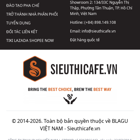
Showroom 2:
134/33C Nguyễn Thị
ĐÀO TẠO PHA CHẾ
Thập, Phường Tân Thuận, TP. Hồ Chí
Minh, Việt Nam
TRỞ THÀNH NHÀ PHÂN PHỐI
Hotline:
(+84) 898.149.108
TUYỂN DỤNG
Email:
info@sieuthicafe.vn
ĐỐI TÁC LIÊN KẾT
Đặt hàng quốc tế
TIKI
LAZADA
SHOPEE
NOW
© 2014-2026. Toàn bộ bản quyền thuộc về BLAGU
VIỆT NAM -
Sieuthicafe.vn