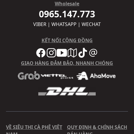
Wholesale
0965.147.773
VIBER | WHATSAPP | WECHAT
KẾT NỐI CỘNG ĐỒNG
GIAO HÀNG ĐẢM BẢO, NHANH CHÓNG
VỀ SIÊU THỊ CÀ PHÊ VIỆT
QUY ĐỊNH & CHÍNH SÁCH