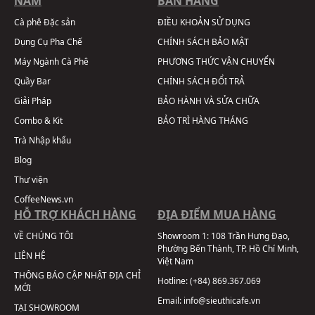
NAM
BÁN HÀNG
Cà phê Đặc sản
ĐIỀU KHOẢN SỬ DỤNG
Dụng Cụ Pha Chế
CHÍNH SÁCH BẢO MẬT
Máy Ngành Cà Phê
PHƯƠNG THỨC VẬN CHUYỂN
Quầy Bar
CHÍNH SÁCH ĐỔI TRẢ
Giải Pháp
BẢO HÀNH VÀ SỬA CHỮA
Combo & Kit
BẢO TRÌ HÀNG THÁNG
Trà Nhập khẩu
Blog
Thư viện
CoffeeNews.vn
HỖ TRỢ KHÁCH HÀNG
ĐỊA ĐIỂM MUA HÀNG
VỀ CHÚNG TÔI
Showroom 1:
108 Trần Hưng Đạo,
Phường Bến Thành, TP. Hồ Chí Minh,
LIÊN HỆ
Việt Nam
THÔNG BÁO CẬP NHẬT ĐỊA CHỈ
Hotline:
(+84) 869.367.069
MỚI
Email:
info@sieuthicafe.vn
TẠI SHOWROOM