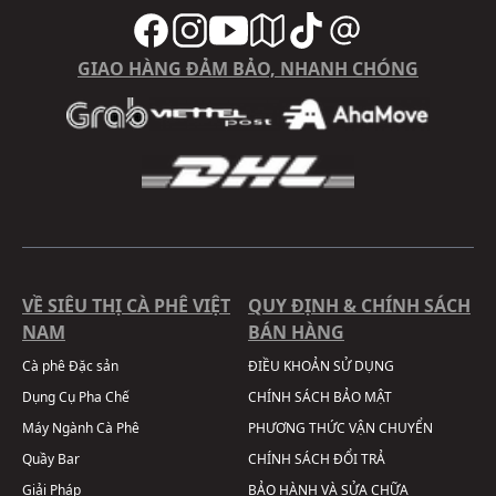
GIAO HÀNG ĐẢM BẢO, NHANH CHÓNG
VỀ SIÊU THỊ CÀ PHÊ VIỆT
QUY ĐỊNH & CHÍNH SÁCH
NAM
BÁN HÀNG
Cà phê Đặc sản
ĐIỀU KHOẢN SỬ DỤNG
Dụng Cụ Pha Chế
CHÍNH SÁCH BẢO MẬT
Máy Ngành Cà Phê
PHƯƠNG THỨC VẬN CHUYỂN
Quầy Bar
CHÍNH SÁCH ĐỔI TRẢ
Giải Pháp
BẢO HÀNH VÀ SỬA CHỮA