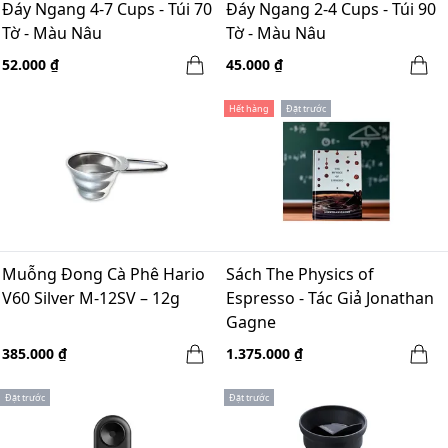
Đáy Ngang 4-7 Cups - Túi 70
Đáy Ngang 2-4 Cups - Túi 90
Tờ - Màu Nâu
Tờ - Màu Nâu
52.000 ₫
45.000 ₫
Hết hàng
Đặt trước
Muỗng Đong Cà Phê Hario
Sách The Physics of
V60 Silver M-12SV – 12g
Espresso - Tác Giả Jonathan
Gagne
385.000 ₫
1.375.000 ₫
Đặt trước
Đặt trước