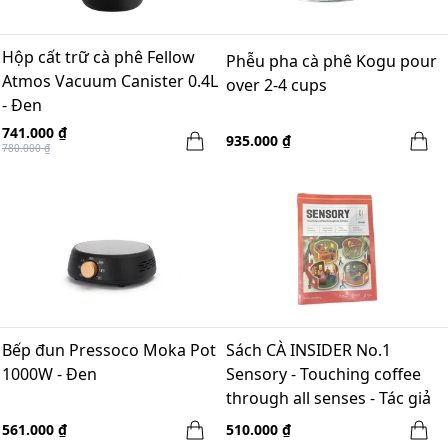
Hộp cất trữ cà phê Fellow
Phễu pha cà phê Kogu pour
Atmos Vacuum Canister 0.4L
over 2-4 cups
- Đen
741.000 ₫
935.000 ₫
780.000 ₫
Bếp đun Pressoco Moka Pot
Sách CÀ INSIDER No.1
1000W - Đen
Sensory - Touching coffee
through all senses - Tác giả
Julie Dang
561.000 ₫
510.000 ₫