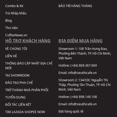
Combo & Kit
BẢO TRÌ HÀNG THÁNG
Trà Nhập khẩu
Blog
Thư viện
CoffeeNews.vn
HỖ TRỢ KHÁCH HÀNG
ĐỊA ĐIỂM MUA HÀNG
VỀ CHÚNG TÔI
Showroom 1:
108 Trần Hưng Đạo,
Phường Bến Thành, TP. Hồ Chí Minh,
LIÊN HỆ
Việt Nam
THÔNG BÁO CẬP NHẬT ĐỊA CHỈ
Hotline:
(+84) 869.367.069
MỚI
Email:
info@sieuthicafe.vn
TẠI SHOWROOM
Showroom 2:
134/33C Nguyễn Thị
ĐÀO TẠO PHA CHẾ
Thập, Phường Tân Thuận, TP. Hồ Chí
Minh, Việt Nam
TRỞ THÀNH NHÀ PHÂN PHỐI
Hotline:
(+84) 898.149.108
TUYỂN DỤNG
Email:
info@sieuthicafe.vn
ĐỐI TÁC LIÊN KẾT
Đặt hàng quốc tế
TIKI
LAZADA
SHOPEE
NOW