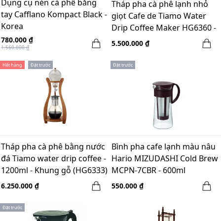
Dụng cụ nén cà phê bằng
Tháp pha cà phê lạnh nhỏ
tay Cafflano Kompact Black -
giọt Cafe de Tiamo Water
Korea
Drip Coffee Maker HG6360 -
10 cups
780.000 ₫
5.500.000 ₫
1.560.000 ₫
Hết hàng
Đặt trước
Đặt trước
Tháp pha cà phê bằng nước
Bình pha cafe lạnh màu nâu
đá Tiamo water drip coffee -
Hario MIZUDASHI Cold Brew
1200ml - Khung gỗ (HG6333)
MCPN-7CBR - 600ml
6.250.000 ₫
550.000 ₫
Đặt trước