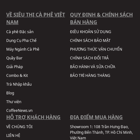
VỀ SIÊU THỊ CÀ PHÊ VIỆT
QUY ĐỊNH & CHÍNH SÁCH
NAM
BÁN HÀNG
Cà phê Đặc sản
ĐIỀU KHOẢN SỬ DỤNG
Dụng Cụ Pha Chế
CHÍNH SÁCH BẢO MẬT
Máy Ngành Cà Phê
PHƯƠNG THỨC VẬN CHUYỂN
Quầy Bar
CHÍNH SÁCH ĐỔI TRẢ
Giải Pháp
BẢO HÀNH VÀ SỬA CHỮA
Combo & Kit
BẢO TRÌ HÀNG THÁNG
Trà Nhập khẩu
Blog
Thư viện
CoffeeNews.vn
HỖ TRỢ KHÁCH HÀNG
ĐỊA ĐIỂM MUA HÀNG
VỀ CHÚNG TÔI
Showroom 1:
108 Trần Hưng Đạo,
Phường Bến Thành, TP. Hồ Chí Minh,
LIÊN HỆ
Việt Nam