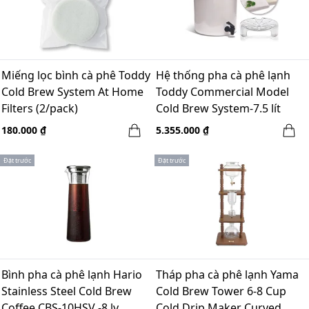
Miếng lọc bình cà phê Toddy
Hệ thống pha cà phê lạnh
Cold Brew System At Home
Toddy Commercial Model
Filters (2/pack)
Cold Brew System-7.5 lít
180.000 ₫
5.355.000 ₫
Đặt trước
Đặt trước
Bình pha cà phê lạnh Hario
Tháp pha cà phê lạnh Yama
Stainless Steel Cold Brew
Cold Brew Tower 6-8 Cup
Coffee CBS-10HSV -8 ly
Cold Drip Maker Curved