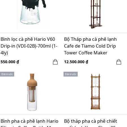
Bình lọc cà phê Hario V60
Bộ Tháp pha cà phê lạnh
Drip-in (VDI-02B)-700ml (1-
Cafe de Tiamo Cold Drip
4ly)
Tower Coffee Maker
(HG2650) - 25 cups
550.000 ₫
12.500.000 ₫
Đặt trước
Đặt trước
Bình pha cà phê lạnh Hario
Bộ tháp pha cà phê chiết