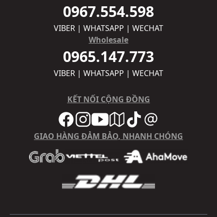
0967.554.598
VIBER | WHATSAPP | WECHAT
Wholesale
0965.147.773
VIBER | WHATSAPP | WECHAT
KẾT NỐI CỘNG ĐỒNG
GIAO HÀNG ĐẢM BẢO, NHANH CHÓNG