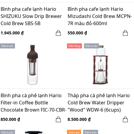
Bình pha cafe lạnh Hario
Bình pha cafe lạnh Hario
SHIZUKU Slow Drip Brewer
Mizudashi Cold Brew MCPN-
Cold Brew SBS-5B
7R màu đỏ-600ml
1.945.000 ₫
550.000 ₫
Đặt trước
Hết hàng
Đặt trước
Bình pha cà phê lạnh Hario
Tháp pha cà phê lạnh Hario
Filter-in Coffee Bottle
Cold Brew Water Dripper
Chocolate Brown FIC-70-CBR-
"Wood" WDW-6 (6cups)
5 ly
850.000 ₫
8.500.000 ₫
Đặt trước
Giảm giá
Đặt trước