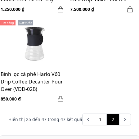
Brown Wood Frame -32oz
1.250.000 ₫
7.500.000 ₫
Hết hàng
Đặt trước
Bình lọc cà phê Hario V60
Drip Coffee Decanter Pour
Over (VDD-02B)
850.000 ₫
Hiển thị
25
đến
47
trong
47
kết quả
1
2