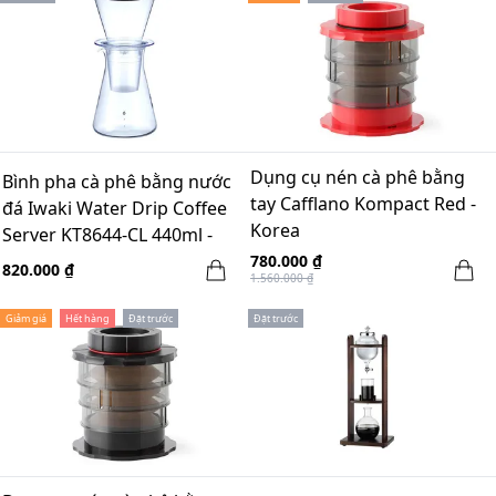
Dụng cụ nén cà phê bằng
Bình pha cà phê bằng nước
tay Cafflano Kompact Red -
đá Iwaki Water Drip Coffee
Korea
Server KT8644-CL 440ml -
4cups
780.000 ₫
820.000 ₫
1.560.000 ₫
Giảm giá
Hết hàng
Đặt trước
Đặt trước