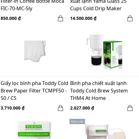
Filter-in Coffee Bottle Moca
xuất lạnh Yama Glass 25
FIC-70-MC-5ly
Cups Cold Drip Maker
Curved Brown Wood Frame
850.000 ₫
14.500.000 ₫
Giấy lọc bình pha Toddy Cold
Bình pha chiết xuất lạnh
Brew Paper Filter TCMPF50 -
Toddy Cold Brew System
50 / CS
THM4 At Home
3.710.000 ₫
2.027.000 ₫
Đặt trước