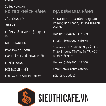
CoffeeNews.vn
HỖ TRỢ KHÁCH HÀNG
ĐỊA ĐIỂM MUA HÀNG
VỀ CHÚNG TÔI
Showroom 1:
108 Trần Hưng Đạo,
Phường Bến Thành, TP. Hồ Chí Minh,
LIÊN HỆ
Việt Nam
THÔNG BÁO CẬP NHẬT ĐỊA CHỈ
Hotline:
(+84) 869.367.069
MỚI
Email:
info@sieuthicafe.vn
TẠI SHOWROOM
Showroom 2:
134/33C Nguyễn Thị
ĐÀO TẠO PHA CHẾ
Thập, Phường Tân Thuận, TP. Hồ Chí
Minh, Việt Nam
TRỞ THÀNH NHÀ PHÂN PHỐI
Hotline:
(+84) 898.149.108
TUYỂN DỤNG
Email:
info@sieuthicafe.vn
ĐỐI TÁC LIÊN KẾT
Đặt hàng quốc tế
TIKI
LAZADA
SHOPEE
NOW