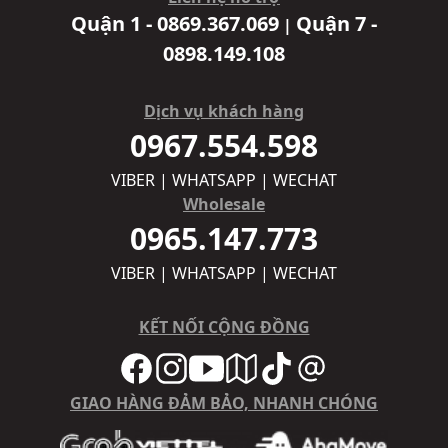
Quận 1 - 0869.367.069
Quận 7 -
|
0898.149.108
Dịch vụ khách hàng
0967.554.598
VIBER | WHATSAPP | WECHAT
Wholesale
0965.147.773
VIBER | WHATSAPP | WECHAT
KẾT NỐI CỘNG ĐỒNG
GIAO HÀNG ĐẢM BẢO, NHANH CHÓNG