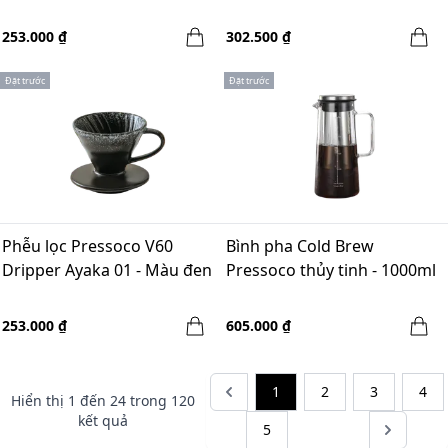
253.000 ₫
302.500 ₫
Đặt trước
Đặt trước
Phễu lọc Pressoco V60
Bình pha Cold Brew
Dripper Ayaka 01 - Màu đen
Pressoco thủy tinh - 1000ml
253.000 ₫
605.000 ₫
1
2
3
4
Hiển thị
1
đến
24
trong
120
kết quả
5