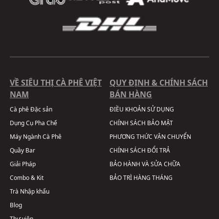
VỀ SIÊU THỊ CÀ PHÊ VIỆT
QUY ĐỊNH & CHÍNH SÁCH
NAM
BÁN HÀNG
Cà phê Đặc sản
ĐIỀU KHOẢN SỬ DỤNG
Dụng Cụ Pha Chế
CHÍNH SÁCH BẢO MẬT
Máy Ngành Cà Phê
PHƯƠNG THỨC VẬN CHUYỂN
Quầy Bar
CHÍNH SÁCH ĐỔI TRẢ
Giải Pháp
BẢO HÀNH VÀ SỬA CHỮA
Combo & Kit
BẢO TRÌ HÀNG THÁNG
Trà Nhập khẩu
Blog
Thư viện