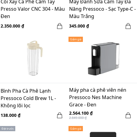
Cối Xay Cà Phê Cầm Tay
Máy Đánh Sữa Cầm Tay Đa
Presso Valor CNC 304 - Màu
Năng Pressoco - Sạc Type-C -
Đen
Màu Trắng
2.350.000 ₫
345.000 ₫
Giảm giá
Máy pha cà phê viên nén
Bình Pha Cà Phê Lạnh
Pressoco Nes Machine
Pressoco Cold Brew 1L -
Grace - Đen
Không lõi lọc
2.564.100 ₫
138.000 ₫
2.849.000 ₫
Đặt trước
Giảm giá