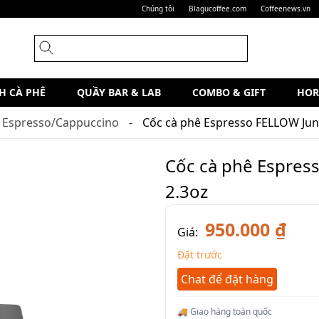
Chúng tôi
Blagucoffee.com
Coffeenews.vn
H CÀ PHÊ
QUẦY BAR & LAB
COMBO & GIFT
HOR
h Espresso/Cappuccino
Cốc cà phê Espresso FELLOW Jun
Cốc cà phê Espres
2.3oz
950.000 ₫
Giá:
Đặt trước
Chat để đặt hàng
🚚 Giao hàng toàn quốc