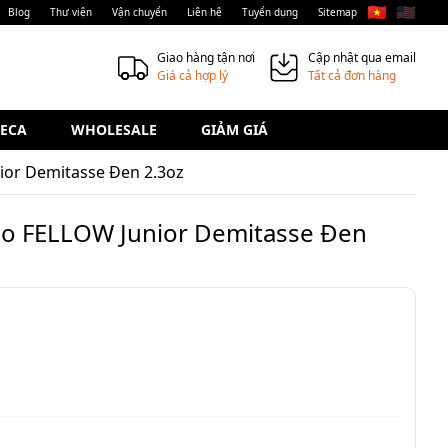
🇻🇳
🇺🇸
Blog
Thư viện
Vận chuyển
Liên hệ
Tuyển dụng
Sitemap
Giao hàng tận nơi
Cập nhật qua email
Giá cả hợp lý
Tất cả đơn hàng
ECA
WHOLESALE
GIẢM GIÁ
ior Demitasse Đen 2.3oz
so FELLOW Junior Demitasse Đen