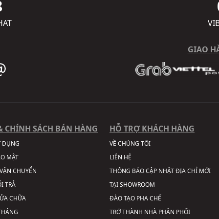
8
HAT
VI
GIAO H
& CHÍNH SÁCH BÁN HÀNG
HỖ TRỢ KHÁCH HÀNG
Ử DỤNG
VỀ CHÚNG TÔI
ẢO MẬT
LIÊN HỆ
VẬN CHUYỂN
THÔNG BÁO CẬP NHẬT ĐỊA CHỈ MỚI
I TRẢ
TẠI SHOWROOM
SỬA CHỮA
ĐÀO TẠO PHA CHẾ
 THÁNG
TRỞ THÀNH NHÀ PHÂN PHỐI