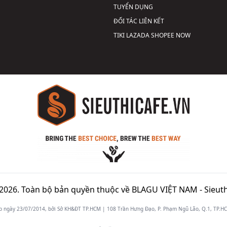
TUYỂN DỤNG
ĐỐI TÁC LIÊN KẾT
TIKI
LAZADA
SHOPEE
NOW
2026. Toàn bộ bản quyền thuộc về BLAGU VIỆT NAM -
Sieuth
gày 23/07/2014, bởi Sở KH&ĐT TP.HCM | 108 Trần Hưng Đạo, P. Phạm Ngũ Lão, Q.1, TP.HCM