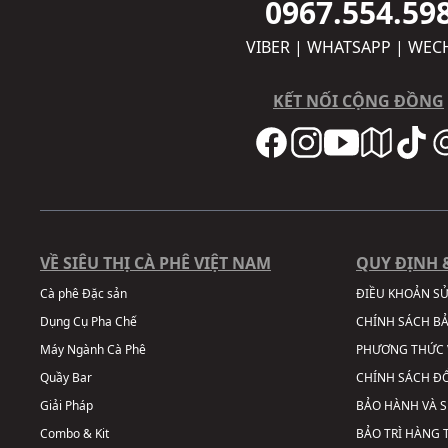
0967.554.59
VIBER | WHATSAPP | WEC
KẾT NỐI CỘNG ĐỒNG
VỀ SIÊU THỊ CÀ PHÊ VIỆT NAM
QUY ĐỊNH 
Cà phê Đặc sản
ĐIỀU KHOẢN S
Dụng Cụ Pha Chế
CHÍNH SÁCH B
Máy Ngành Cà Phê
PHƯƠNG THỨC 
Quầy Bar
CHÍNH SÁCH ĐỔ
Giải Pháp
BẢO HÀNH VÀ 
Combo & Kit
BẢO TRÌ HÀNG