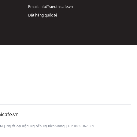
Email:
info@sieuthicafe.vn
Đặt hàng quốc tế
icafe.vn
 | Người đại diện: Nguyễn Thị Bích Sương | ĐT:
0869.367.069