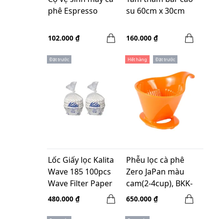
phê Espresso
su 60cm x 30cm
102.000 ₫
160.000 ₫
Đặt trước
Hết hàng
Đặt trước
Lốc Giấy lọc Kalita
Phễu lọc cà phê
Wave 185 100pcs
Zero JaPan màu
Wave Filter Paper
cam(2-4cup), BKK-
Size 2-4 ly - 2 túi
15-L JB
480.000 ₫
650.000 ₫