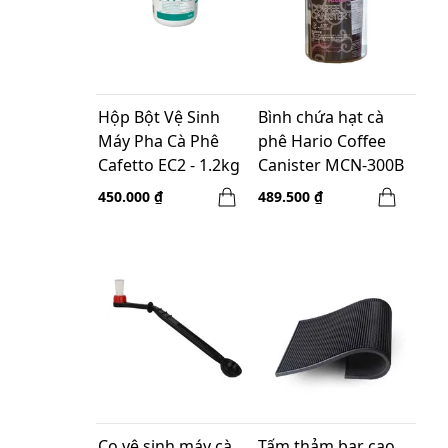
Hộp Bột Vệ Sinh
Bình chứa hạt cà
Máy Pha Cà Phê
phê Hario Coffee
Cafetto EC2 - 1.2kg
Canister MCN-300B
Black 1000ml
450.000 ₫
489.500 ₫
Cọ vệ sinh máy cà
Tấm thảm bar cao