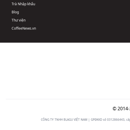
Trà Nhập khẩu
Blog
Thư viện
CoffeeNews.vn
© 2014-
CÔNG TY TNHH BLAGU VIỆT NAM | GPĐKKD số 0312866443, cấp n