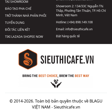
TẠI SHOWROOM
Showroom 2:
134/33C Nguyễn Thị
ĐÀO TẠO PHA CHẾ
Thập, Phường Tân Thuận, TP. Hồ Chí
Minh, Việt Nam
TRỞ THÀNH NHÀ PHÂN PHỐI
Hotline:
(+84) 898.149.108
TUYỂN DỤNG
Email:
info@sieuthicafe.vn
ĐỐI TÁC LIÊN KẾT
Đặt hàng quốc tế
TIKI
LAZADA
SHOPEE
NOW
© 2014-2026. Toàn bộ bản quyền thuộc về BLAGU
VIỆT NAM -
Sieuthicafe.vn