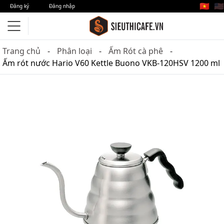
🇻🇳
🇺🇸
Đăng ký
Đăng nhập
Trang chủ
Phân loại
Ấm Rót cà phê
Ấm rót nước Hario V60 Kettle Buono VKB-120HSV 1200 ml