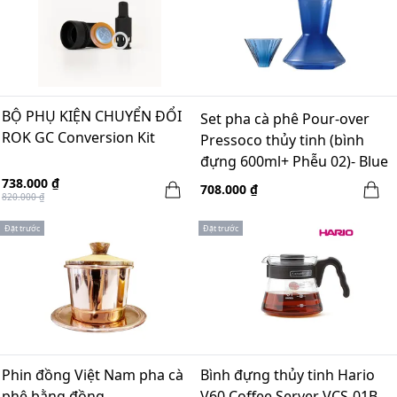
BỘ PHỤ KIỆN CHUYỂN ĐỔI
Set pha cà phê Pour-over
ROK GC Conversion Kit
Pressoco thủy tinh (bình
đựng 600ml+ Phễu 02)- Blue
738.000 ₫
708.000 ₫
820.000 ₫
Đặt trước
Đặt trước
Phin đồng Việt Nam pha cà
Bình đựng thủy tinh Hario
phê bằng đồng
V60 Coffee Server VCS-01B