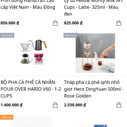
Phin đồng Handcraft cao
Ly sứ Fellow Monty Milk Art
cấp Việt Nam - Màu Đồng
Cups - Latte- 325ml - Màu
đen
850.000 ₫
825.000 ₫
Đặt trước
Đặt trước
BỘ PHA CÀ PHÊ CÁ NHÂN
Tháp pha cà phê lạnh nhỏ
POUR OVER HARIO V60 - 1-2
giọt Hero DingYuan 500ml -
CUPS
Rose Golden
1.400.000 ₫
2.530.000 ₫
Giảm giá