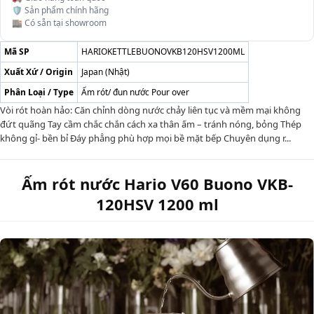
🛡️ Sản phẩm chính hãng
🏬 Có sẵn tại showroom
Mã SP
HARIOKETTLEBUONOVKB120HSV1200ML
Xuất Xứ / Origin
Japan (Nhật)
Phân Loại / Type
Ấm rót/ đun nước Pour over
Vòi rót hoàn hảo: Căn chỉnh dòng nước chảy liên tục và mềm mại không
đứt quãng Tay cầm chắc chắn cách xa thân ấm – tránh nóng, bỏng Thép
không gỉ- bền bỉ Đáy phẳng phù hợp mọi bề mặt bếp Chuyên dụng r...
Ấm rót nước Hario V60 Buono VKB-
120HSV 1200 ml