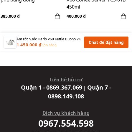
450ml
385.000 ₫
400.000 ₫
Ấm rót nước Hario V60 Kettle Buono VKB-120HSV 1200 ml
Chat để đặt hàng
1.450.000 ₫
Còn hàng
Liên hệ hỗ trợ
Quận 1 - 0869.367.069
Quận 7 -
|
0898.149.108
Dịch vụ khách hàng
0967.554.598