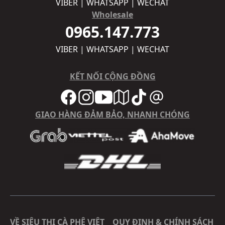
VIBER | WHATSAPP | WECHAT
Wholesale
0965.147.773
VIBER | WHATSAPP | WECHAT
KẾT NỐI CỘNG ĐỒNG
GIAO HÀNG ĐẢM BẢO, NHANH CHÓNG
VỀ SIÊU THỊ CÀ PHÊ VIỆT
QUY ĐỊNH & CHÍNH SÁCH