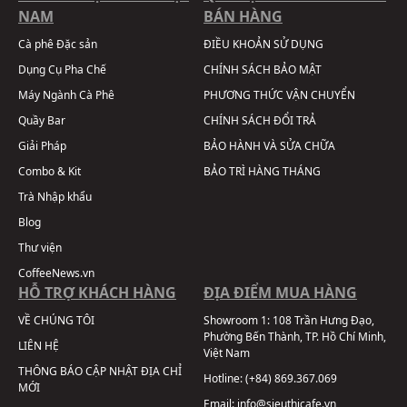
NAM
BÁN HÀNG
Cà phê Đặc sản
ĐIỀU KHOẢN SỬ DỤNG
Dụng Cụ Pha Chế
CHÍNH SÁCH BẢO MẬT
Máy Ngành Cà Phê
PHƯƠNG THỨC VẬN CHUYỂN
Quầy Bar
CHÍNH SÁCH ĐỔI TRẢ
Giải Pháp
BẢO HÀNH VÀ SỬA CHỮA
Combo & Kit
BẢO TRÌ HÀNG THÁNG
Trà Nhập khẩu
Blog
Thư viện
CoffeeNews.vn
HỖ TRỢ KHÁCH HÀNG
ĐỊA ĐIỂM MUA HÀNG
VỀ CHÚNG TÔI
Showroom 1:
108 Trần Hưng Đạo,
Phường Bến Thành, TP. Hồ Chí Minh,
LIÊN HỆ
Việt Nam
THÔNG BÁO CẬP NHẬT ĐỊA CHỈ
Hotline:
(+84) 869.367.069
MỚI
Email:
info@sieuthicafe.vn