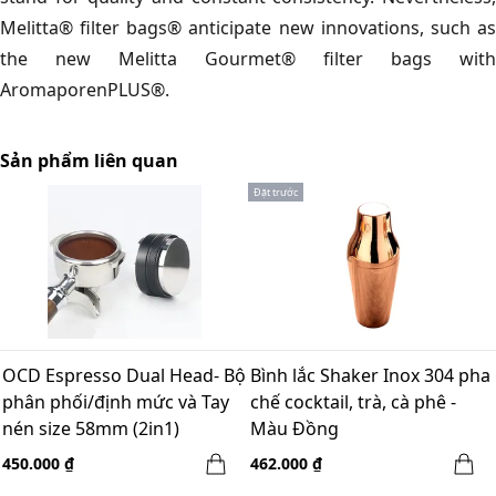
Melitta® filter bags® anticipate new innovations, such as
the new Melitta Gourmet® filter bags with
AromaporenPLUS®.
Sản phẩm liên quan
Đặt trước
OCD Espresso Dual Head- Bộ
Bình lắc Shaker Inox 304 pha
phân phối/định mức và Tay
chế cocktail, trà, cà phê -
nén size 58mm (2in1)
Màu Đồng
450.000 ₫
462.000 ₫