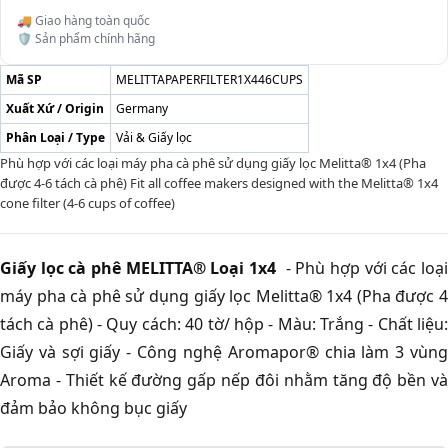
🚚 Giao hàng toàn quốc
🛡️ Sản phẩm chính hãng
Mã SP
MELITTAPAPERFILTER1X446CUPS
Xuất Xứ / Origin
Germany
Phân Loại / Type
Vải & Giấy lọc
Phù hợp với các loại máy pha cà phê sử dụng giấy lọc Melitta® 1x4 (Pha
được 4-6 tách cà phê) Fit all coffee makers designed with the Melitta® 1x4
cone filter (4-6 cups of coffee)
Giấy lọc cà phê MELITTA® Loại 1x4
- Phù hợp với các loạ
máy pha cà phê sử dụng giấy lọc Melitta® 1x4 (Pha được 4
tách cà phê) - Quy cách: 40 tờ/ hộp - Màu: Trắng - Chất liệu:
Giấy và sợi giấy - Công nghệ Aromapor® chia làm 3 vùng
Aroma - Thiết kế đường gấp nếp đôi nhằm tăng độ bền và
đảm bảo không bục giấy