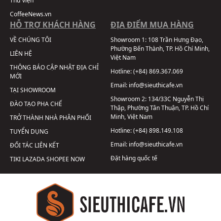
Thư viện
CoffeeNews.vn
HỖ TRỢ KHÁCH HÀNG
ĐỊA ĐIỂM MUA HÀNG
VỀ CHÚNG TÔI
Showroom 1:
108 Trần Hưng Đạo,
Phường Bến Thành, TP. Hồ Chí Minh,
LIÊN HỆ
Việt Nam
THÔNG BÁO CẬP NHẬT ĐỊA CHỈ
Hotline:
(+84) 869.367.069
MỚI
Email:
info@sieuthicafe.vn
TẠI SHOWROOM
Showroom 2:
134/33C Nguyễn Thị
ĐÀO TẠO PHA CHẾ
Thập, Phường Tân Thuận, TP. Hồ Chí
Minh, Việt Nam
TRỞ THÀNH NHÀ PHÂN PHỐI
Hotline:
(+84) 898.149.108
TUYỂN DỤNG
Email:
info@sieuthicafe.vn
ĐỐI TÁC LIÊN KẾT
Đặt hàng quốc tế
TIKI
LAZADA
SHOPEE
NOW