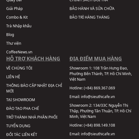
Giải Pháp
BẢO HÀNH VÀ SỬA CHỮA
Combo & Kit
BẢO TRÌ HÀNG THÁNG
Trà Nhập khẩu
Blog
Thư viện
CoffeeNews.vn
HỖ TRỢ KHÁCH HÀNG
ĐỊA ĐIỂM MUA HÀNG
VỀ CHÚNG TÔI
Showroom 1:
108 Trần Hưng Đạo,
Phường Bến Thành, TP. Hồ Chí Minh,
LIÊN HỆ
Việt Nam
THÔNG BÁO CẬP NHẬT ĐỊA CHỈ
Hotline:
(+84) 869.367.069
MỚI
Email:
info@sieuthicafe.vn
TẠI SHOWROOM
Showroom 2:
134/33C Nguyễn Thị
ĐÀO TẠO PHA CHẾ
Thập, Phường Tân Thuận, TP. Hồ Chí
Minh, Việt Nam
TRỞ THÀNH NHÀ PHÂN PHỐI
Hotline:
(+84) 898.149.108
TUYỂN DỤNG
Email:
info@sieuthicafe.vn
ĐỐI TÁC LIÊN KẾT