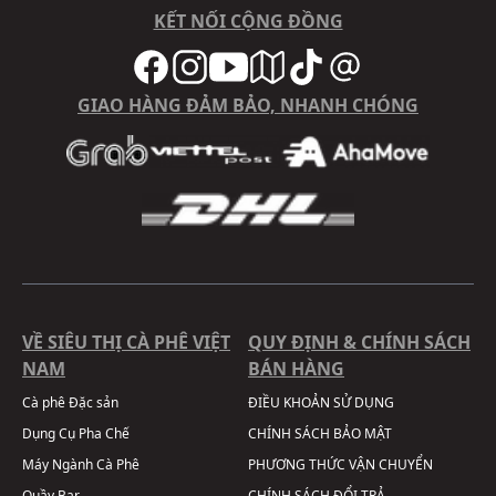
KẾT NỐI CỘNG ĐỒNG
GIAO HÀNG ĐẢM BẢO, NHANH CHÓNG
VỀ SIÊU THỊ CÀ PHÊ VIỆT
QUY ĐỊNH & CHÍNH SÁCH
NAM
BÁN HÀNG
Cà phê Đặc sản
ĐIỀU KHOẢN SỬ DỤNG
Dụng Cụ Pha Chế
CHÍNH SÁCH BẢO MẬT
Máy Ngành Cà Phê
PHƯƠNG THỨC VẬN CHUYỂN
Quầy Bar
CHÍNH SÁCH ĐỔI TRẢ