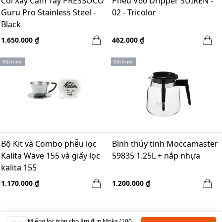
Cối Xay Cầm Tay PRESSOCO
Phễu V60 Dripper SUIREN -
Guru Pro Stainless Steel -
02 - Tricolor
Black
1.650.000 ₫
462.000 ₫
Đặt trước
Đặt trước
Bộ Kit và Combo phễu lọc
Bình thủy tinh Moccamaster
Kalita Wave 155 và giấy lọc
59835 1.25L + nắp nhựa
kalita 155
1.170.000 ₫
1.200.000 ₫
Miếng lọc tròn cho ấm đun Moka (100 miếng)