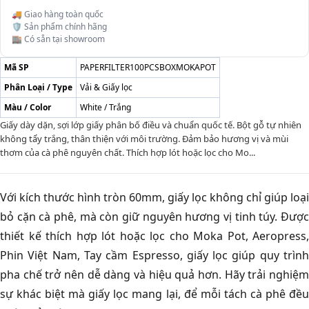
🚚 Giao hàng toàn quốc
🛡️ Sản phẩm chính hãng
🏬 Có sẵn tại showroom
Mã SP
PAPERFILTER100PCSBOXMOKAPOT
Phân Loại / Type
Vải & Giấy lọc
Màu / Color
White / Trắng
Giấy dày dặn, sợi lớp giấy phân bố điều và chuẩn quốc tế. Bột gỗ tự nhiên
không tẩy trắng, thân thiện với môi trường. Đảm bảo hương vị và mùi
thơm của cà phê nguyên chất. Thích hợp lót hoặc lọc cho Mo...
Với kích thước hình tròn 60mm, giấy lọc không chỉ giúp loại
bỏ cặn cà phê, mà còn giữ nguyên hương vị tinh túy. Được
thiết kế thích hợp lót hoặc lọc cho Moka Pot, Aeropress,
Phin Việt Nam, Tay cầm Espresso, giấy lọc giúp quy trình
pha chế trở nên dễ dàng và hiệu quả hơn. Hãy trải nghiệm
sự khác biệt mà giấy lọc mang lại, để mỗi tách cà phê đều