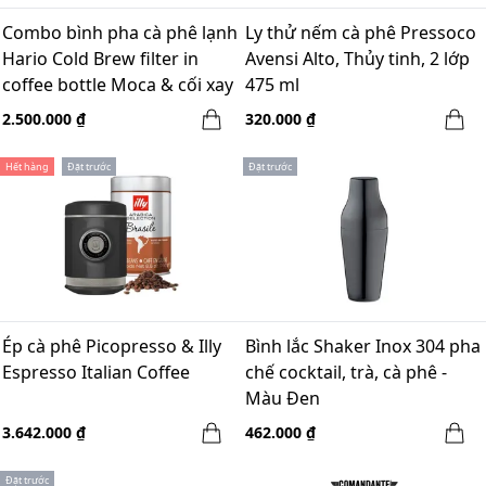
Combo bình pha cà phê lạnh
Ly thử nếm cà phê Pressoco
Hario Cold Brew filter in
Avensi Alto, Thủy tinh, 2 lớp
coffee bottle Moca & cối xay
475 ml
tay Gruru pro xám - Winter
2.500.000 ₫
320.000 ₫
break
Hết hàng
Đặt trước
Đặt trước
Ép cà phê Picopresso & Illy
Bình lắc Shaker Inox 304 pha
Espresso Italian Coffee
chế cocktail, trà, cà phê -
Màu Đen
3.642.000 ₫
462.000 ₫
Đặt trước