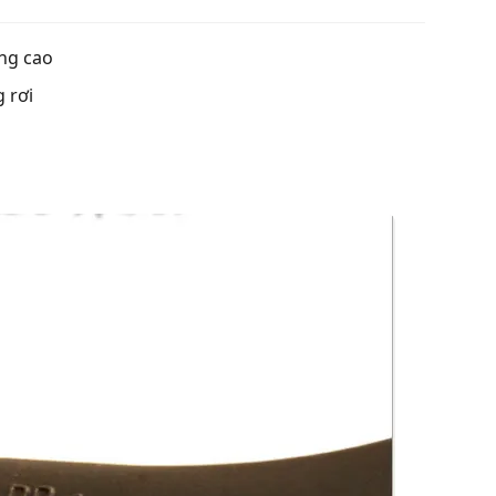
ợng cao
 rơi