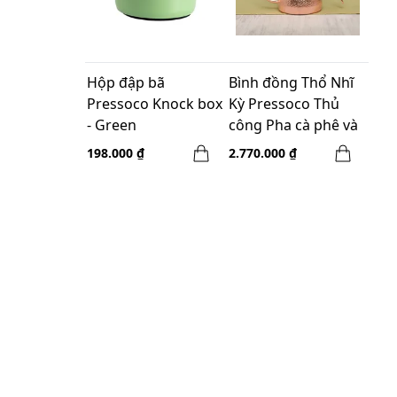
Hộp đập bã
Bình đồng Thổ Nhĩ
Pressoco Knock box
Kỳ Pressoco Thủ
- Green
công Pha cà phê và
trà - 500ml
198.000 ₫
2.770.000 ₫