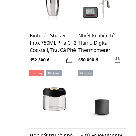
Bình Lắc Shaker
Nhiệt kế điện tử
Inox 750ML Pha Chế
Tiamo Digital
Cocktail, Trà, Cà Phê
Thermometer
HK0442
152.500 ₫
650.000 ₫
Hết hàng
Đặt trước
Đặt trước
Hộp cất trữ cà phê
Ly sứ Fellow Monty