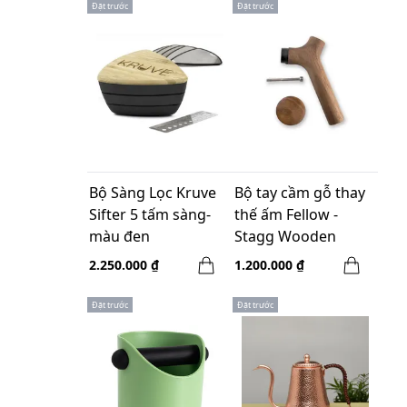
Đặt trước
Đặt trước
Bộ Sàng Lọc Kruve
Bộ tay cầm gỗ thay
Sifter 5 tấm sàng-
thế ấm Fellow -
màu đen
Stagg Wooden
Handle and Lid Pull
2.250.000 ₫
1.200.000 ₫
Kit Walnut
Đặt trước
Đặt trước