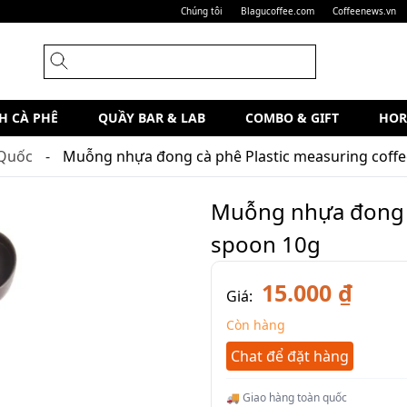
Chúng tôi
Blagucoffee.com
Coffeenews.vn
H CÀ PHÊ
QUẦY BAR & LAB
COMBO & GIFT
HOR
Quốc
Muỗng nhựa đong cà phê Plastic measuring coff
Muỗng nhựa đong c
spoon 10g
15.000 ₫
Giá:
Còn hàng
Chat để đặt hàng
🚚 Giao hàng toàn quốc