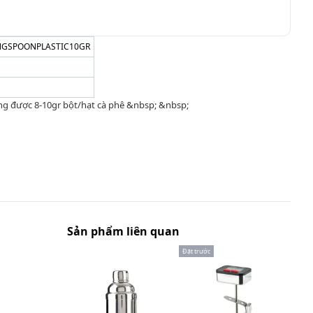
GSPOONPLASTIC10GR
g được 8-10gr bột/hạt cà phê &nbsp; &nbsp;
Sản phẩm liên quan
Đặt trước