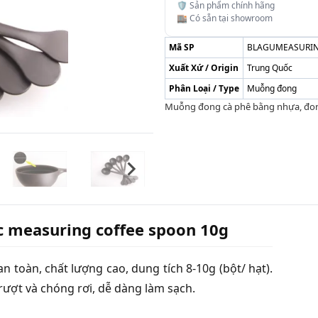
🛡️ Sản phẩm chính hãng
🏬 Có sẵn tại showroom
Mã SP
BLAGUMEASURIN
Xuất Xứ / Origin
Trung Quốc
Phân Loại / Type
Muỗng đong
Muỗng đong cà phê bằng nhựa, đon
c measuring coffee spoon 10g
oàn, chất lượng cao, dung tích 8-10g (bột/ hạt).
rượt và chóng rơi, dễ dàng làm sạch.