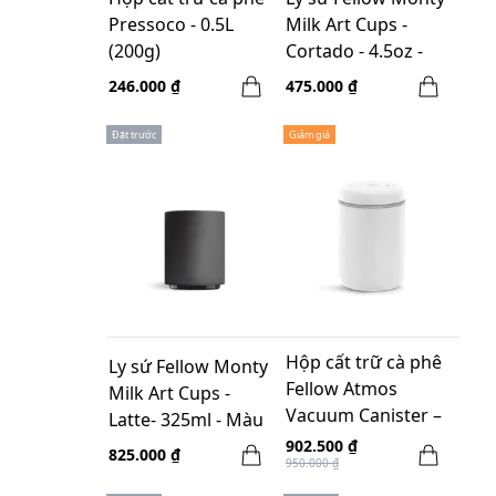
Pressoco - 0.5L
Milk Art Cups -
(200g)
Cortado - 4.5oz -
Màu đen
246.000 ₫
475.000 ₫
Đặt trước
Giảm giá
Hộp cất trữ cà phê
Ly sứ Fellow Monty
Fellow Atmos
Milk Art Cups -
Vacuum Canister –
Latte- 325ml - Màu
Màu Trắng – 1.2L
đen
902.500 ₫
825.000 ₫
950.000 ₫