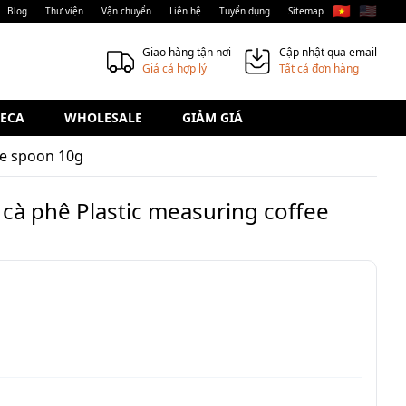
🇻🇳
🇺🇸
Blog
Thư viện
Vận chuyển
Liên hệ
Tuyển dụng
Sitemap
Giao hàng tận nơi
Cập nhật qua email
Giá cả hợp lý
Tất cả đơn hàng
ECA
WHOLESALE
GIẢM GIÁ
ee spoon 10g
à phê Plastic measuring coffee