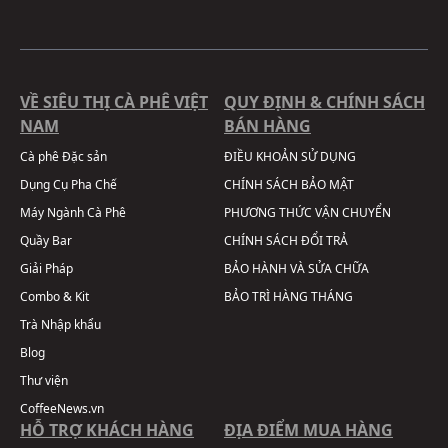
VỀ SIÊU THỊ CÀ PHÊ VIỆT
QUY ĐỊNH & CHÍNH SÁCH
NAM
BÁN HÀNG
Cà phê Đặc sản
ĐIỀU KHOẢN SỬ DỤNG
Dụng Cụ Pha Chế
CHÍNH SÁCH BẢO MẬT
Máy Ngành Cà Phê
PHƯƠNG THỨC VẬN CHUYỂN
Quầy Bar
CHÍNH SÁCH ĐỔI TRẢ
Giải Pháp
BẢO HÀNH VÀ SỬA CHỮA
Combo & Kit
BẢO TRÌ HÀNG THÁNG
Trà Nhập khẩu
Blog
Thư viện
CoffeeNews.vn
HỖ TRỢ KHÁCH HÀNG
ĐỊA ĐIỂM MUA HÀNG