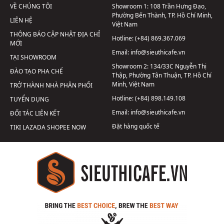
VỀ CHÚNG TÔI
Showroom 1:
108 Trần Hưng Đạo,
Phường Bến Thành, TP. Hồ Chí Minh,
LIÊN HỆ
Việt Nam
THÔNG BÁO CẬP NHẬT ĐỊA CHỈ
Hotline:
(+84) 869.367.069
MỚI
Email:
info@sieuthicafe.vn
TẠI SHOWROOM
Showroom 2:
134/33C Nguyễn Thị
ĐÀO TẠO PHA CHẾ
Thập, Phường Tân Thuận, TP. Hồ Chí
Minh, Việt Nam
TRỞ THÀNH NHÀ PHÂN PHỐI
Hotline:
(+84) 898.149.108
TUYỂN DỤNG
Email:
info@sieuthicafe.vn
ĐỐI TÁC LIÊN KẾT
Đặt hàng quốc tế
TIKI
LAZADA
SHOPEE
NOW