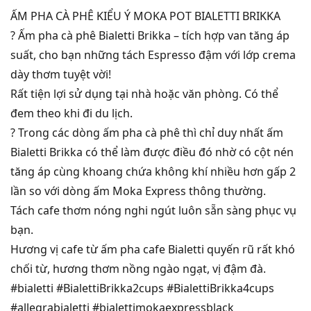
ẤM PHA CÀ PHÊ KIỂU Ý MOKA POT BIALETTI BRIKKA
? Ấm pha cà phê Bialetti Brikka – tích hợp van tăng áp
suất, cho bạn những tách Espresso đậm với lớp crema
dày thơm tuyệt vời!
Rất tiện lợi sử dụng tại nhà hoặc văn phòng. Có thể
đem theo khi đi du lịch.
? Trong các dòng ấm pha cà phê thì chỉ duy nhất ấm
Bialetti Brikka có thể làm được điều đó nhờ có cột nén
tăng áp cùng khoang chứa không khí nhiều hơn gấp 2
lần so với dòng ấm Moka Express thông thường.
Tách cafe thơm nóng nghi ngút luôn sẵn sàng phục vụ
bạn.
Hương vị cafe từ ấm pha cafe Bialetti quyến rũ rất khó
chối từ, hương thơm nồng ngào ngạt, vị đậm đà.
#bialetti
#BialettiBrikka2cups
#BialettiBrikka4cups
#allegrabialetti
#bialettimokaexpressblack