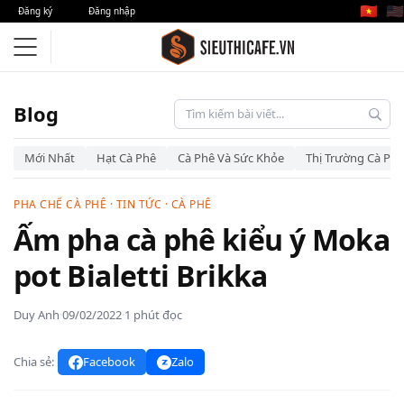
🇻🇳
🇺🇸
Đăng ký
Đăng nhập
Blog
Mới Nhất
Hạt Cà Phê
Cà Phê Và Sức Khỏe
Thị Trường Cà Phê
PHA CHẾ CÀ PHÊ
·
TIN TỨC
·
CÀ PHÊ
Ấm pha cà phê kiểu ý Moka
pot Bialetti Brikka
Duy Anh
·
09/02/2022
·
1 phút đọc
Chia sẻ:
Facebook
Zalo