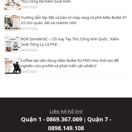
Thủ Công Dễ Kiểm Soát Hơn
15/07/2026
Hướng dẫn lắp đặt và bảo trì máy rang cà phê Aillio Bullet R1
V2 cho quán, lab và roaster nhỏ
05/07/2026
ROK GrinderGC – Cối Xay Tay Thủ Công Anh Quốc , Kiểm
Soát Từng Ly Cà Phê
04/07/2026
Coffee lab nên dùng Aillio Bullet R2 PRO như thế nào để
nghiên cứu profile và phát triển sản phẩm?
03/07/2026
Liên hệ hỗ trợ
Quận 1 - 0869.367.069
Quận 7 -
|
0898.149.108