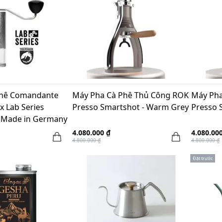
Phê Comandante
Máy Pha Cà Phê Thủ Công ROK
Máy Pha
x Lab Series
Presso Smartshot - Warm Grey
Presso S
- Made in Germany
4.080.000 ₫
4.080.00
4.800.000 ₫
4.800.000 ₫
Đặt trước