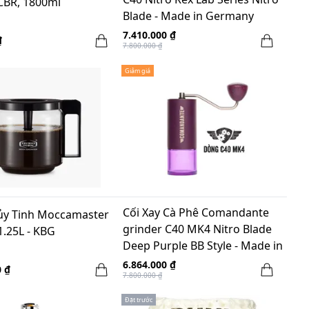
BR, 1800ml
Blade - Made in Germany
7.410.000 ₫
₫
7.800.000 ₫
Giảm giá
Cối Xay Cà Phê Comandante
ủy Tinh Moccamaster
grinder C40 MK4 Nitro Blade
1.25L - KBG
Deep Purple BB Style - Made in
Germany
6.864.000 ₫
0 ₫
7.800.000 ₫
Đặt trước