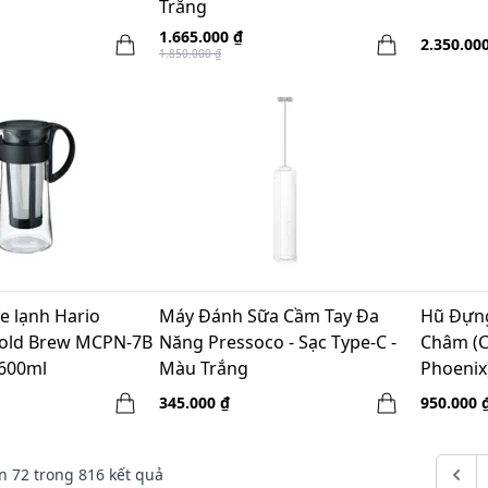
Trắng
1.665.000 ₫
2.350.00
1.850.000 ₫
e lạnh Hario
Máy Đánh Sữa Cầm Tay Đa
Hũ Đựn
Cold Brew MCPN-7B
Năng Pressoco - Sạc Type-C -
Châm (Cl
 600ml
Màu Trắng
Phoenix
Magnet 
345.000 ₫
950.000 
n
72
trong
816
kết quả