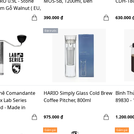
RO 0.9L - Stone
MOS-5B, 1200ml, Đen
CDH-18C
̀m Gỗ Walnut ( EU,
)
390.000 ₫
630.000 
Đặt trước
Phê Comandante
HARIO Simply Glass Cold Brew
Bình Th
x Lab Series
Coffee Pitcher, 800ml
89830 - 
 - Made in
975.000 ₫
1.200.00
Giảm giá
Giảm giá