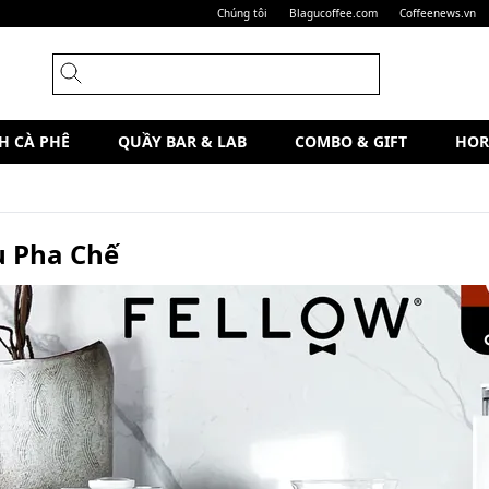
Chúng tôi
Blagucoffee.com
Coffeenews.vn
H CÀ PHÊ
QUẦY BAR & LAB
COMBO & GIFT
HOR
 Pha Chế