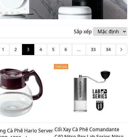
Sắp xếp
1
2
3
4
5
6
...
33
34
Giảm giá
Cối Xay Cà Phê Comandante
ng Cà Phê Hario Server
C40 Nitro Rex Lab Series Nitro