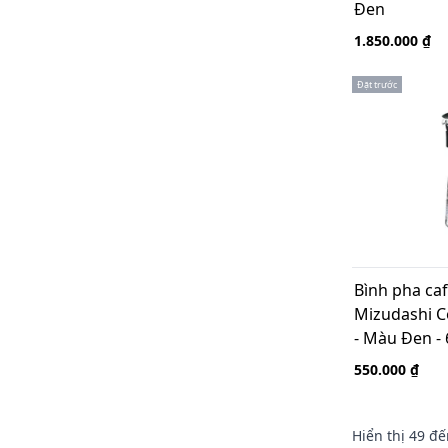
Đen
BLAGU (OEM) Viet Nam
Bodum Switzerland
1.850.000 ₫
Thương hiệu khác
Bonmac Japan
Đặt trước
Kinto Japan
Arita-Yaki Japan
Kai Origami Japan
Kono - Japan
Brewista USA
Porlex - Japan
Acaia USA
Kinu Germany
Cafflano Korea
Taiwangglass SYG
Bình pha caf
Quốc Gia
Mizudashi 
Austria
- Màu Đen -
Hàn Quốc
550.000 ₫
Nhật Bản
Đức
Mỹ
Ý
Hiển thị
49
đế