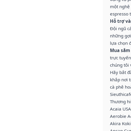
một nghệ 
espresso 
Hỗ trợ và
Đội ngũ c
những gợi
lựa chọn 
Mua sắm v
trực tuyến
chúng tôi
Hãy bắt đ
khắp nơi t
cà phê ho
Sieuthica
Thương hiệ
Acaia USA
Aerobie A
Akira Kok
Ancap Cup