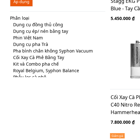
Stagg EKG P
Áp dụng
Blue - Tay Câ
220V, F Plug
Phân loại
5.450.000 ₫
Dụng cụ đồng thủ công
Dụng cụ ép/ nén bằng tay
Phin Việt Nam
Dụng cụ pha Trà
Pha bình chân không Syphon Vacuum
Cối Xay Cà Phê Bằng Tay
Kit và Combo pha chế
Royal Belgium, Syphon Balance
Phễu lọc cà phê
Bình Chemex USA
Giấy lọc, vải lọc cà phê
Ấm Rót cà phê
Cối Xay Cà 
Takahiro Kettle
C40 Nitro Re
Chiết xuất lạnh - Coldbrew
Hammerhead
AeroPress Kit
Germany
7.800.000 ₫
Moka Pot
Pha kiểu French Press
Kiểu Thổ Nhĩ Kỳ
Giảm giá