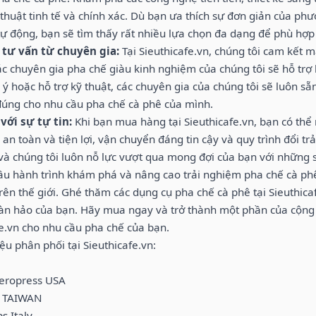
thuật tinh tế và chính xác. Dù bạn ưa thích sự đơn giản của phư
tự động, bạn sẽ tìm thấy rất nhiều lựa chọn đa dạng để phù hợp
 tư vấn từ chuyên gia:
Tại Sieuthicafe.vn, chúng tôi cam kết 
ác chuyên gia pha chế giàu kinh nghiệm của chúng tôi sẽ hỗ trợ
 ý hoặc hỗ trợ kỹ thuật, các chuyên gia của chúng tôi sẽ luôn
đúng cho nhu cầu pha chế cà phê của mình.
ới sự tự tin:
Khi bạn mua hàng tại Sieuthicafe.vn, bạn có thể
 an toàn và tiện lợi, vận chuyển đáng tin cậy và quy trình đổi t
 và chúng tôi luôn nỗ lực vượt qua mong đợi của bạn với những 
ầu hành trình khám phá và nâng cao trải nghiệm pha chế cà phê
rên thế giới. Ghé thăm các dụng cụ pha chế cà phê tại Sieuthica
àn hảo của bạn. Hãy mua ngay và trở thành một phần của cộng
fe.vn cho nhu cầu pha chế của bạn.
u phân phối tại Sieuthicafe.vn:
eropress USA
i TAIWAN
s Italy