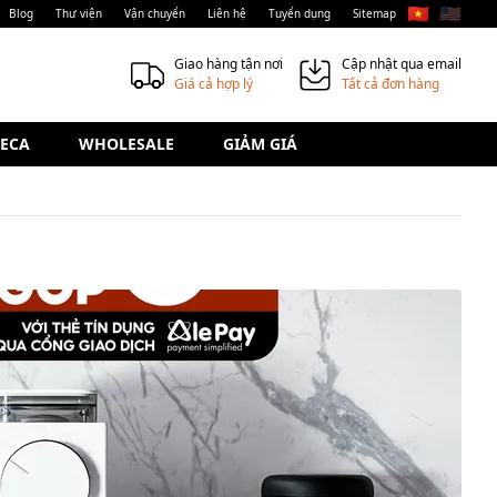
🇻🇳
🇺🇸
Blog
Thư viện
Vận chuyển
Liên hệ
Tuyển dụng
Sitemap
Giao hàng tận nơi
Cập nhật qua email
Giá cả hợp lý
Tất cả đơn hàng
ECA
WHOLESALE
GIẢM GIÁ