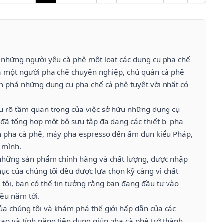
 những người yêu cà phê một loạt các dụng cụ pha chế
 là một người pha chế chuyên nghiệp, chủ quán cà phê
 phá những dụng cụ pha chế cà phê tuyệt vời nhất có
iểu rõ tầm quan trọng của việc sở hữu những dụng cụ
 đã tổng hợp một bộ sưu tập đa dạng các thiết bị pha
ấm pha cà phê, máy pha espresso đến ấm đun kiểu Pháp,
 mình.
những sản phẩm chính hãng và chất lượng, được nhập
mục của chúng tôi đều được lựa chọn kỹ càng vì chất
 tôi, bạn có thể tin tưởng rằng bạn đang đầu tư vào
ều năm tới.
a chúng tôi và khám phá thế giới hấp dẫn của các
tạo và tính năng tiện dụng giúp pha cà phê trở thành