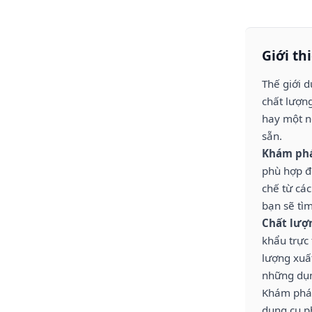
Anh
Châu Âu
Đài Loan
Hồng Kông
Giới th
Việt Nam
Thái Lan
Thế giới 
Trung Quốc
chất lượng
Thổ Nhỉ Kỳ
hay một n
Switzerland
sẵn.
Bồ Đào Nha
Khám phá
phù hợp để
chế từ cá
bạn sẽ tì
Chất lượ
khẩu trực 
lượng xuất
những dụn
Khám phá 
dụng cụ ph