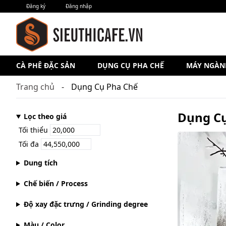
Đăng ký
Đăng nhập
CÀ PHÊ ĐẶC SẢN
DỤNG CỤ PHA CHẾ
MÁY NGÀN
Trang chủ
Dụng Cụ Pha Chế
Dụng Cụ
Lọc theo giá
Tối thiểu
Tối đa
Dung tích
Chế biến / Process
Độ xay đặc trưng / Grinding degree
Màu / Color