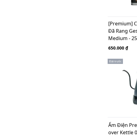
Kogu
Yama Glass Taiwan
Avensi
Felllow USA
[Premium] C
Niche
Đã Rang Ges
Chemex Mỹ
Medium - 2
Bialetti Italy
Cafe de Kona -TAIWAN
650.000 ₫
Aerobie Aeropress USA
Comandante - Germany
Đặt trước
Pressoco
Zassenhaus Germany
Toddy - USA
Sanyo Cafec - Japan
Iwaki - Japan
Melitta - Gremany
Wacaco Hong Kong
Ancap Cups Italy
Cafe De Tiamo - Taiwan
Pedrini Italy
Ấm Điện Pr
SUNFLOWER-JAPAN
over Kettle 
Dhikaki Syphon -Taiwan