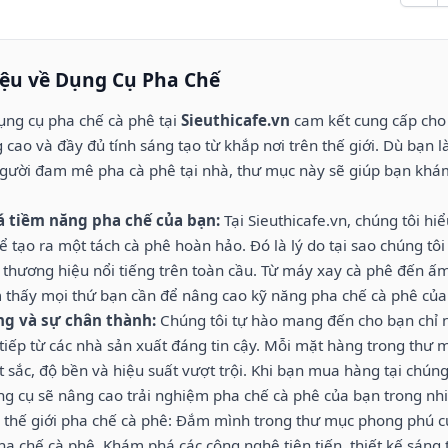
iệu về Dụng Cụ Pha Chế
dụng cụ pha chế cà phê tại
Sieuthicafe.vn
cam kết cung cấp cho
 cao và đầy đủ tính sáng tạo từ khắp nơi trên thế giới. Dù bạn
gười đam mê pha cà phê tại nhà, thư mục này sẽ giúp bạn khám
 tiềm năng pha chế của bạn:
Tại Sieuthicafe.vn, chúng tôi h
 tạo ra một tách cà phê hoàn hảo. Đó là lý do tại sao chúng tôi
c thương hiệu nổi tiếng trên toàn cầu. Từ máy xay cà phê đến 
m thấy mọi thứ bạn cần để nâng cao kỹ năng pha chế cà phê của
ng và sự chân thành:
Chúng tôi tự hào mang đến cho bạn chỉ 
tiếp từ các nhà sản xuất đáng tin cậy. Mỗi mặt hàng trong thư 
 sắc, độ bền và hiệu suất vượt trội. Khi bạn mua hàng tại chúng
g cụ sẽ nâng cao trải nghiệm pha chế cà phê của bạn trong nhi
thế giới pha chế cà phê: Đắm mình trong thư mục phong phú củ
a chế cà phê. Khám phá các công nghệ tiên tiến, thiết kế sáng 