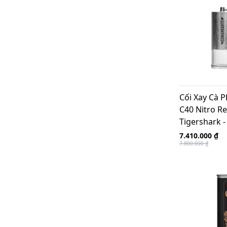
Espresso bằng tay
Ethiopia Brew
Bình đựng (Server)
Ly thủy tinh
Cân điện tử
Khung giá đỡ V60
Thương hiệu Thế Giới
KINGrinder
Tentok Paper Japan
Cối Xay Cà 
Akira Koki TAIWAN
C40 Nitro Re
Key Coffee Japan
Tigershark 
Hario Japan
Hero
7.410.000 ₫
Kruve Canada
7.800.000 ₫
Kalita Japan
Mr.Clever Taiwan
Eureka - Italy
Handpresso - France
Osaka Coffee - Japan
Goat Story
ROK Presso UK