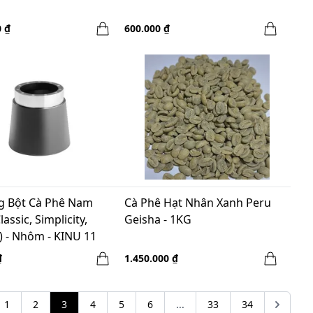
0 ₫
600.000 ₫
g Bột Cà Phê Nam
Cà Phê Hạt Nhân Xanh Peru
assic, Simplicity,
Geisha - 1KG
) - Nhôm - KINU 11
Receiver, Aluminium
₫
1.450.000 ₫
1
2
3
4
5
6
...
33
34