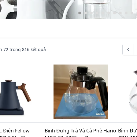
n
72
trong
816
kết quả
c Điện Fellow
Bình Đựng Trà Và Cà Phê Hario
Bình Đự