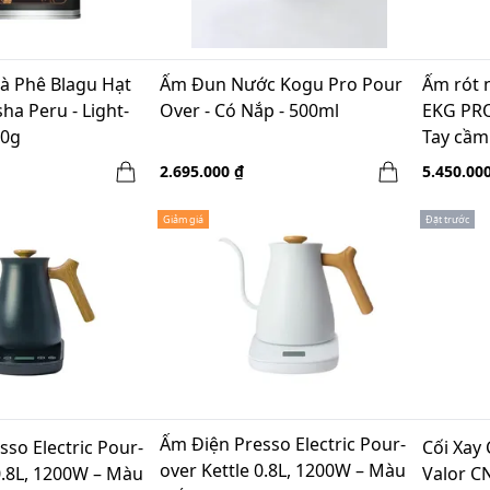
à Phê Blagu Hạt
Ấm Đun Nước Kogu Pro Pour
Ấm rót 
ha Peru - Light-
Over - Có Nắp - 500ml
EKG PRO
50g
Tay cầm
2.695.000 ₫
5.450.00
Giảm giá
Đặt trước
Ấm Điện Presso Electric Pour-
esso Electric Pour-
Cối Xay
over Kettle 0.8L, 1200W – Màu
0.8L, 1200W – Màu
Valor C