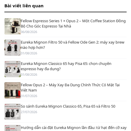
Bài viết liên quan
Fellow Espresso Series 1 × Opus 2 – Một Coffee Station Đồng
Bộ Cho Góc Espresso Tại Nhà
06/08/2026
Eureka Mignon Filtro 50 và Fellow Ode Gen 2: máy xay brew
nào hợp hơn?
01/08/2026
Eureka Mignon Classico 65 hay Pisa 65: chọn chuyên
espresso hay đa dụng?
01/08/2026
Fellow Opus 2 – Máy Xay Đa Dụng Chính Thức Có Mặt Tại
Việt Nam
31/07/2026
So sánh Eureka Mignon Classico 65, Pisa 65 và Filtro 50
27/07/2026
Hướng dẫn cài đặt Eureka Mignon lần đầu: từ hạt đến cỡ xay