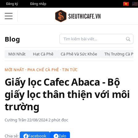
🇻🇳
🇺🇸
Đăng ký
Đăng nhập
Blog
Mới Nhất
Hạt Cà Phê
Cà Phê Và Sức Khỏe
Thị Trường Cà Phê
MỚI NHẤT
·
PHA CHẾ CÀ PHÊ
·
TIN TỨC
Giấy lọc Cafec Abaca - Bộ
giấy lọc thân thiện với môi
trường
Cường Trần
·
22/08/2024
·
2 phút đọc
Chia sẻ:
Facebook
Zalo