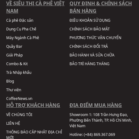
VỀ SIÊU THỊ CÀ PHÊ VIỆT
QUY ĐỊNH & CHÍNH SÁCH
NAM
BÁN HÀNG
Cà phê Đặc sản
ĐIỀU KHOẢN SỬ DỤNG
Dụng Cụ Pha Chế
CHÍNH SÁCH BẢO MẬT
Máy Ngành Cà Phê
PHƯƠNG THỨC VẬN CHUYỂN
Quầy Bar
CHÍNH SÁCH ĐỔI TRẢ
Giải Pháp
BẢO HÀNH VÀ SỬA CHỮA
Combo & Kit
BẢO TRÌ HÀNG THÁNG
Trà Nhập khẩu
Blog
Thư viện
CoffeeNews.vn
HỖ TRỢ KHÁCH HÀNG
ĐỊA ĐIỂM MUA HÀNG
VỀ CHÚNG TÔI
Showroom 1:
108 Trần Hưng Đạo,
Phường Bến Thành, TP. Hồ Chí Minh,
LIÊN HỆ
Việt Nam
THÔNG BÁO CẬP NHẬT ĐỊA CHỈ
Hotline:
(+84) 869.367.069
MỚI