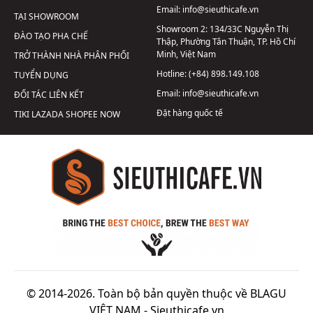
Email:
info@sieuthicafe.vn
TẠI SHOWROOM
Showroom 2:
134/33C Nguyễn Thị
ĐÀO TẠO PHA CHẾ
Thập, Phường Tân Thuận, TP. Hồ Chí
Minh, Việt Nam
TRỞ THÀNH NHÀ PHÂN PHỐI
Hotline:
(+84) 898.149.108
TUYỂN DỤNG
Email:
info@sieuthicafe.vn
ĐỐI TÁC LIÊN KẾT
Đặt hàng quốc tế
TIKI
LAZADA
SHOPEE
NOW
© 2014-2026. Toàn bộ bản quyền thuộc về BLAGU
VIỆT NAM -
Sieuthicafe.vn