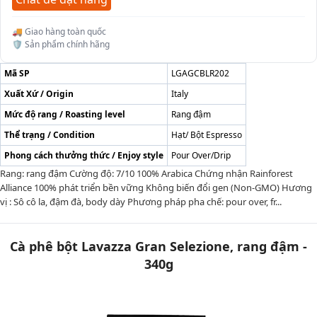
🚚 Giao hàng toàn quốc
🛡️ Sản phẩm chính hãng
Mã SP
LGAGCBLR202
Xuất Xứ / Origin
Italy
Mức độ rang / Roasting level
Rang đậm
Thể trạng / Condition
Hạt/ Bột Espresso
Phong cách thưởng thức / Enjoy style
Pour Over/Drip
Rang: rang đậm Cường độ: 7/10 100% Arabica Chứng nhận Rainforest
Alliance 100% phát triển bền vững Không biến đổi gen (Non-GMO) Hương
vị : Sô cô la, đậm đà, body dày Phương pháp pha chế: pour over, fr...
Cà phê bột Lavazza Gran Selezione, rang đậm -
340g