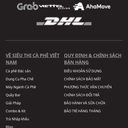
VỀ SIÊU THỊ CÀ PHÊ VIỆT
QUY ĐỊNH & CHÍNH SÁCH
NAM
BÁN HÀNG
Cà phê Đặc sản
ĐIỀU KHOẢN SỬ DỤNG
Dụng Cụ Pha Chế
CHÍNH SÁCH BẢO MẬT
Máy Ngành Cà Phê
PHƯƠNG THỨC VẬN CHUYỂN
Quầy Bar
CHÍNH SÁCH ĐỔI TRẢ
Giải Pháp
BẢO HÀNH VÀ SỬA CHỮA
Combo & Kit
BẢO TRÌ HÀNG THÁNG
Trà Nhập khẩu
Blog