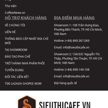
Thư viện
CoffeeNews.vn
HỖ TRỢ KHÁCH HÀNG
ĐỊA ĐIỂM MUA HÀNG
VỀ CHÚNG TÔI
Showroom 1:
108 Trần Hưng Đạo,
Phường Bến Thành, TP. Hồ Chí Minh,
LIÊN HỆ
Việt Nam
THÔNG BÁO CẬP NHẬT ĐỊA CHỈ
Hotline:
(+84) 869.367.069
MỚI
Email:
info@sieuthicafe.vn
TẠI SHOWROOM
Showroom 2:
134/33C Nguyễn Thị
ĐÀO TẠO PHA CHẾ
Thập, Phường Tân Thuận, TP. Hồ Chí
Minh, Việt Nam
TRỞ THÀNH NHÀ PHÂN PHỐI
Hotline:
(+84) 898.149.108
TUYỂN DỤNG
Email:
info@sieuthicafe.vn
ĐỐI TÁC LIÊN KẾT
Đặt hàng quốc tế
TIKI
LAZADA
SHOPEE
NOW