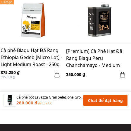
Giảm giá
Cà phê Blagu Hạt Đã Rang
[Premium] Cà Phê Hạt Đã
Ethiopia Gedeb [Micro Lot] -
Rang Blagu Peru
Light Medium Roast - 250g
Chanchamayo - Medium
-250g
375.250 ₫
350.000 ₫
395.000 ₫
Cà phê bột Lavazza Gran Selezione Ground Coffee Blend, rang đậm - 340g
Chat để đặt hàng
280.000 ₫
Đặt trước