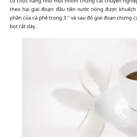
có chức năng như một nhóm chưng cất chuyên nghiệp
theo hai giai đoạn: đầu tiên nước nóng được khuếch 
phần của cà phê trong 3 '' và sau đó giai đoạn chưng cấ
bọt rất dày .