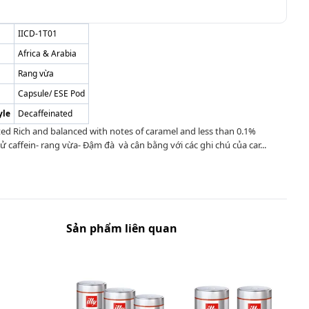
IICD-1T01
Africa & Arabia
Rang vừa
Capsule/ ESE Pod
yle
Decaffeinated
ted Rich and balanced with notes of caramel and less than 0.1%
hử caffein- rang vừa- Đậm đà và cân bằng với các ghi chú của car...
Sản phẩm liên quan