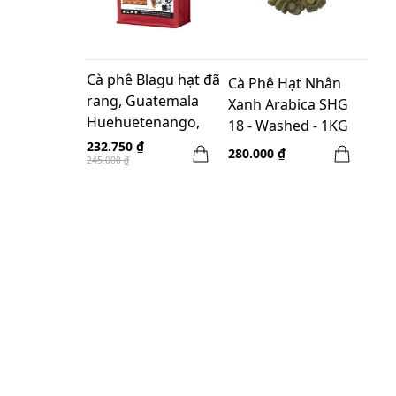
Cà phê Blagu hạt đã
Cà Phê Hạt Nhân
rang, Guatemala
Xanh Arabica SHG
Huehuetenango,
18 - Washed - 1KG
medium 250g
232.750 ₫
280.000 ₫
245.000 ₫