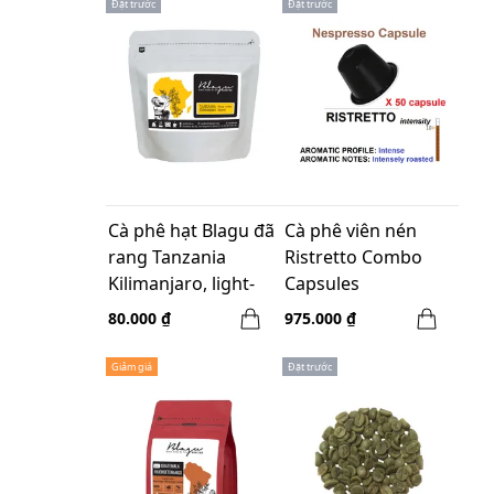
Đặt trước
Đặt trước
Cà phê hạt Blagu đã
Cà phê viên nén
rang Tanzania
Ristretto Combo
Kilimanjaro, light-
Capsules
medium roast, 100g
Switzerland - 50 viên
80.000 ₫
975.000 ₫
Giảm giá
Đặt trước