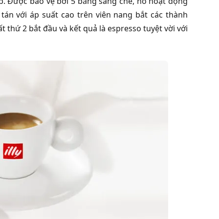
. Được bảo vệ bởi 5 bằng sáng chế, nó hoạt động
tán với áp suất cao trên viên nang bắt các thành
t thứ 2 bắt đầu và kết quả là espresso tuyệt vời với