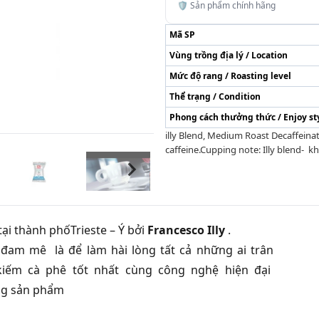
🛡️ Sản phẩm chính hãng
Mã SP
Vùng trồng địa lý / Location
Mức độ rang / Roasting level
Thể trạng / Condition
Phong cách thưởng thức / Enjoy st
illy Blend, Medium Roast Decaffeina
caffeine.Cupping note: Illy blend- k
ại thành phốTrieste – Ý bởi
Francesco Illy
.
đam mê là để làm hài lòng tất cả những ai trân
kiếm cà phê tốt nhất cùng công nghệ hiện đại
ừng sản phẩm