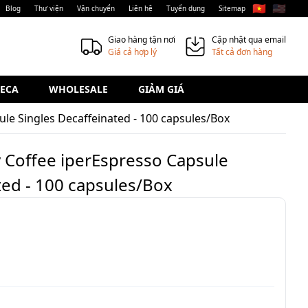
🇻🇳
🇺🇸
Blog
Thư viện
Vận chuyển
Liên hệ
Tuyển dụng
Sitemap
Giao hàng tận nơi
Cập nhật qua email
Giá cả hợp lý
Tất cả đơn hàng
ECA
WHOLESALE
GIẢM GIÁ
ule Singles Decaffeinated - 100 capsules/Box
ly Coffee iperEspresso Capsule
ted - 100 capsules/Box