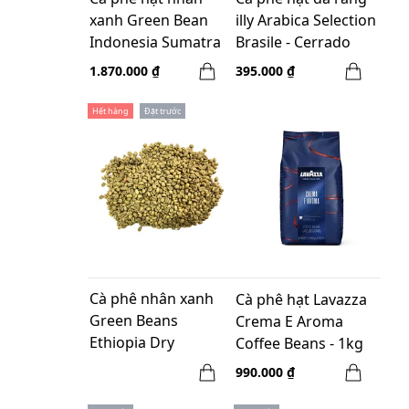
xanh Green Bean
illy Arabica Selection
Indonesia Sumatra
Brasile - Cerrado
Mandheling -5kg
Mineiro 250g Whole
1.870.000 ₫
395.000 ₫
Bean
Hết hàng
Đặt trước
Cà phê nhân xanh
Cà phê hạt Lavazza
Green Beans
Crema E Aroma
Ethiopia Dry
Coffee Beans - 1kg
Process Nensebo
Whole bean
990.000 ₫
Refisa - 1kg