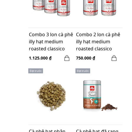
Combo 3 lon cà phê
Combo 2 lon cà phê
illy hạt medium
illy hạt medium
roasted classico
roasted classico
coffee 250gr
coffee 250gr
1.125.000 ₫
750.000 ₫
Đặt trước
Đặt trước
Cà phê hạt nhân
Cà phê hạt đã rang