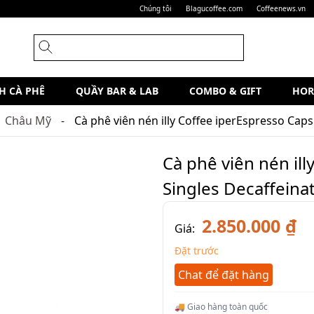
Chúng tôi
Blagucoffee.com
Coffeenews.vn
H CÀ PHÊ
QUẦY BAR & LAB
COMBO & GIFT
HOR
Châu Mỹ
Cà phê viên nén illy Coffee iperEspresso Caps
Cà phê viên nén il
Singles Decaffeina
2.850.000 ₫
Giá:
Đặt trước
Chat để đặt hàng
🚚 Giao hàng toàn quốc