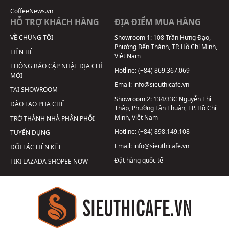
CoffeeNews.vn
HỖ TRỢ KHÁCH HÀNG
ĐỊA ĐIỂM MUA HÀNG
VỀ CHÚNG TÔI
Showroom 1:
108 Trần Hưng Đạo,
Phường Bến Thành, TP. Hồ Chí Minh,
LIÊN HỆ
Việt Nam
THÔNG BÁO CẬP NHẬT ĐỊA CHỈ
Hotline:
(+84) 869.367.069
MỚI
Email:
info@sieuthicafe.vn
TẠI SHOWROOM
Showroom 2:
134/33C Nguyễn Thị
ĐÀO TẠO PHA CHẾ
Thập, Phường Tân Thuận, TP. Hồ Chí
Minh, Việt Nam
TRỞ THÀNH NHÀ PHÂN PHỐI
Hotline:
(+84) 898.149.108
TUYỂN DỤNG
Email:
info@sieuthicafe.vn
ĐỐI TÁC LIÊN KẾT
Đặt hàng quốc tế
TIKI
LAZADA
SHOPEE
NOW