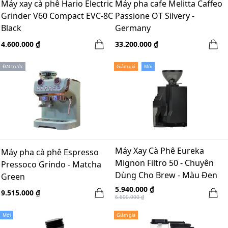
Máy xay cà phê Hario Electric
Máy pha cafe Melitta Caffeo
Grinder V60 Compact EVC-8C
Passione OT Silvery -
Black
Germany
4.600.000 ₫
33.200.000 ₫
Đặt trước
Giảm giá
Mới
Máy Xay Cà Phê Eureka
Máy pha cà phê Espresso
Mignon Filtro 50 - Chuyên
Pressoco Grindo - Matcha
Dùng Cho Brew - Màu Đen
Green
Nhám
5.940.000 ₫
9.515.000 ₫
6.600.000 ₫
Mới
Giảm giá