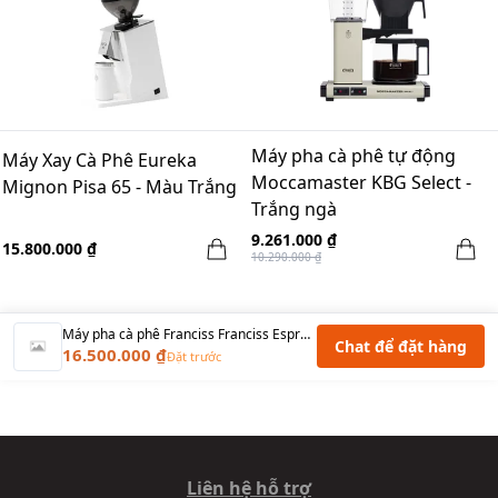
Máy pha cà phê tự động
Máy Xay Cà Phê Eureka
Moccamaster KBG Select -
Mignon Pisa 65 - Màu Trắng
Trắng ngà
9.261.000 ₫
15.800.000 ₫
10.290.000 ₫
Máy pha cà phê Franciss Franciss Espresso Machine - màu đỏ
Chat để đặt hàng
16.500.000 ₫
Đặt trước
Liên hệ hỗ trợ