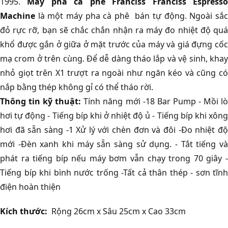
1995.
Máy pha cà phê Franciss Franciss Espress
Machine
là một máy pha cà phê bán tự động. Ngoài sắ
đỏ rực rỡ, bạn sẽ chắc chắn nhận ra máy đo nhiệt độ quá
khổ được gắn ở giữa ở mặt trước của máy và giá đựng cốc
mạ crom ở trên cùng. Để dễ dàng tháo lắp và vệ sinh, khay
nhỏ giọt trên X1 trượt ra ngoài như ngăn kéo và cũng có
nắp bằng thép không gỉ có thể tháo rời.
Thông tin kỹ thuật:
Tính năng mới -18 Bar Pump - Mồi lò
hơi tự động - Tiếng bíp khi ở nhiệt độ ủ - Tiếng bíp khi xông
hơi đã sẵn sàng -1 Xử lý với chèn đơn và đôi -Đo nhiệt độ
mới -Đèn xanh khi máy sẵn sàng sử dụng. - Tắt tiếng và
phát ra tiếng bíp nếu máy bơm vẫn chạy trong 70 giây -
Tiếng bíp khi bình nước trống -Tất cả thân thép - sơn tĩnh
điện hoàn thiện
Kích thước:
Rộng 26cm x Sâu 25cm x Cao 33cm