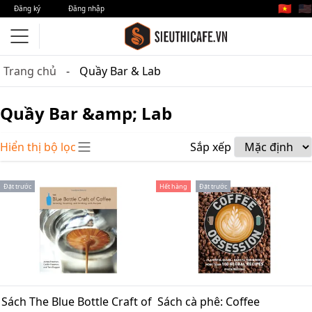
🇻🇳
🇺🇸
Đăng ký
Đăng nhập
Trang chủ
Quầy Bar & Lab
Quầy Bar &amp; Lab
Hiển thị bộ lọc
Sắp xếp
Đặt trước
Hết hàng
Đặt trước
Sách The Blue Bottle Craft of
Sách cà phê: Coffee