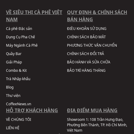
VỀ SIÊU THỊ CÀ PHÊ VIỆT
QUY ĐỊNH & CHÍNH SÁCH
NAM
BÁN HÀNG
Cà phê Đặc sản
ĐIỀU KHOẢN SỬ DỤNG
Dụng Cụ Pha Chế
CHÍNH SÁCH BẢO MẬT
Máy Ngành Cà Phê
PHƯƠNG THỨC VẬN CHUYỂN
Quầy Bar
CHÍNH SÁCH ĐỔI TRẢ
Giải Pháp
BẢO HÀNH VÀ SỬA CHỮA
Combo & Kit
BẢO TRÌ HÀNG THÁNG
Trà Nhập khẩu
Blog
Thư viện
CoffeeNews.vn
HỖ TRỢ KHÁCH HÀNG
ĐỊA ĐIỂM MUA HÀNG
VỀ CHÚNG TÔI
Showroom 1:
108 Trần Hưng Đạo,
Phường Bến Thành, TP. Hồ Chí Minh,
LIÊN HỆ
Việt Nam