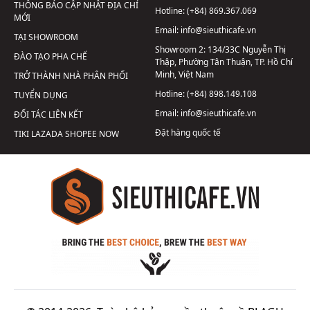
THÔNG BÁO CẬP NHẬT ĐỊA CHỈ
Hotline:
(+84) 869.367.069
MỚI
Email:
info@sieuthicafe.vn
TẠI SHOWROOM
Showroom 2:
134/33C Nguyễn Thị
ĐÀO TẠO PHA CHẾ
Thập, Phường Tân Thuận, TP. Hồ Chí
Minh, Việt Nam
TRỞ THÀNH NHÀ PHÂN PHỐI
Hotline:
(+84) 898.149.108
TUYỂN DỤNG
Email:
info@sieuthicafe.vn
ĐỐI TÁC LIÊN KẾT
Đặt hàng quốc tế
TIKI
LAZADA
SHOPEE
NOW