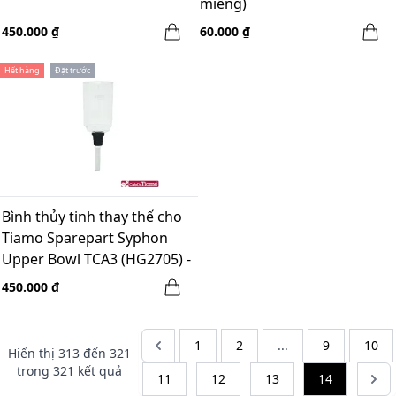
miếng)
450.000 ₫
60.000 ₫
Hết hàng
Đặt trước
Bình thủy tinh thay thế cho
Tiamo Sparepart Syphon
Upper Bowl TCA3 (HG2705) -
3 ly
450.000 ₫
1
2
...
9
10
Hiển thị
313
đến
321
trong
321
kết quả
11
12
13
14