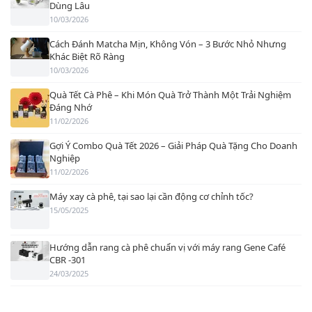
Dùng Lâu
10/03/2026
Cách Đánh Matcha Mịn, Không Vón – 3 Bước Nhỏ Nhưng
Khác Biệt Rõ Ràng
10/03/2026
Quà Tết Cà Phê – Khi Món Quà Trở Thành Một Trải Nghiệm
Đáng Nhớ
11/02/2026
Gợi Ý Combo Quà Tết 2026 – Giải Pháp Quà Tặng Cho Doanh
Nghiệp
11/02/2026
Máy xay cà phê, tại sao lại cần động cơ chỉnh tốc?
15/05/2025
Hướng dẫn rang cà phê chuẩn vị với máy rang Gene Café
CBR -301
24/03/2025