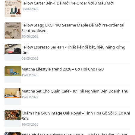
Fellow Carter 3-in-1 Đã Mở Pre-Order Với 3 Màu Mới
30/06/2026
Fellow Stagg EKG PRO Sesame Maple Đã Mở Pre-order tại
Sieuthicafe.vn
30/06/2026
Fellow Espresso Series 1 - Thiết kế nổi bật, hiệu năng xứng
tầm
04/05/2026
Matcha Lifestyle Trend 2026 – Cơ Hội Cho F&B
19/03/2026
Matcha Set Cho Quán Cafe - Từ Trải Nghiệm Đến Doanh Thu
19/03/2026
Khám Phá C40 Vintage Oak Royal – Tinh Hoa Gỗ Sồi & Cơ Khí
Đức
16/03/2026
Trải Nghiệm C40 Vintage Oak Royal – Khác Biệt Nằm Ở Cảm