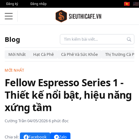
🇻🇳
🇺🇸
Đăng ký
Đăng nhập
Blog
Mới Nhất
Hạt Cà Phê
Cà Phê Và Sức Khỏe
Thị Trường Cà Phê
MỚI NHẤT
Fellow Espresso Series 1 -
Thiết kế nổi bật, hiệu năng
xứng tầm
Cường Trần
·
04/05/2026
·
6 phút đọc
Chia sẻ:
Facebook
Zalo