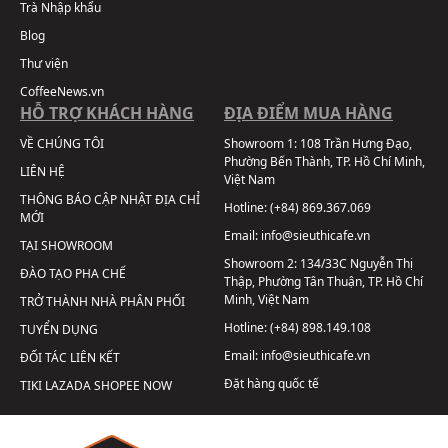
Trà Nhập khẩu
Blog
Thư viện
CoffeeNews.vn
HỖ TRỢ KHÁCH HÀNG
ĐỊA ĐIỂM MUA HÀNG
VỀ CHÚNG TÔI
Showroom 1:
108 Trần Hưng Đạo,
Phường Bến Thành, TP. Hồ Chí Minh,
LIÊN HỆ
Việt Nam
THÔNG BÁO CẬP NHẬT ĐỊA CHỈ
Hotline:
(+84) 869.367.069
MỚI
Email:
info@sieuthicafe.vn
TẠI SHOWROOM
Showroom 2:
134/33C Nguyễn Thị
ĐÀO TẠO PHA CHẾ
Thập, Phường Tân Thuận, TP. Hồ Chí
Minh, Việt Nam
TRỞ THÀNH NHÀ PHÂN PHỐI
Hotline:
(+84) 898.149.108
TUYỂN DỤNG
Email:
info@sieuthicafe.vn
ĐỐI TÁC LIÊN KẾT
Đặt hàng quốc tế
TIKI
LAZADA
SHOPEE
NOW