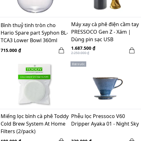
Máy xay cà phê điện cầm tay
Bình thuỷ tinh tròn cho
PRESSOCO Gen Z - Xám |
Hario Spare part Syphon BL-
Dùng pin sạc USB
TCA3 Lower Bowl 360ml
1.687.500 ₫
715.000 ₫
2.250.000 ₫
Đặt trước
Miếng lọc bình cà phê Toddy
Phễu lọc Pressoco V60
Cold Brew System At Home
Dripper Ayaka 01 - Night Sky
Filters (2/pack)