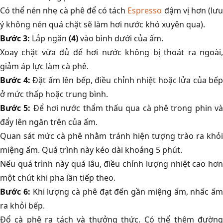
Có thể nén nhẹ cà phê để có tách
Espresso
đậm vị hơn (lư
ý không nén quá chặt sẽ làm hơi nước khó xuyên qua).
Bước 3:
Lắp ngăn
(4)
vào bình dưới của ấm.
Xoay chặt vừa đủ để hơi nước không bị thoát ra ngoài,
giảm áp lực làm cà phê.
Bước 4:
Đặt ấm lên bếp, điều chỉnh nhiệt hoặc lửa của bếp
ở mức thấp hoặc trung bình.
Bước 5:
Để hơi nước thẩm thấu qua cà phê trong phin v
đẩy lên ngăn trên của ấm.
Quan sát mức cà phê nhằm tránh hiện tượng trào ra khỏi
miệng ấm. Quá trình này kéo dài khoảng 5 phút.
Nếu quá trình này quá lâu, điều chỉnh lượng nhiệt cao hơn
một chút khi pha lần tiếp theo.
Bước 6:
Khi lượng cà phê đạt đến gần miệng ấm, nhấc ấm
ra khỏi bếp.
Đổ cà phê ra tách và thưởng thức. Có thể thêm đường