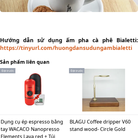
Hướng dẫn sử dụng ấm pha cà phê Bialetti:
https://tinyurl.com/huongdansudungambialetti
Sản phẩm liên quan
Đặt trước
Đặt trước
Dụng cụ ép espresso bằng
BLAGU Coffee dripper V60
tay WACACO Nanopresso
stand wood- Circle Gold
Elements Lava red + Túi