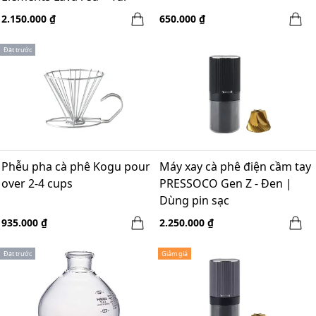
chống sốc
2.150.000 ₫
650.000 ₫
Đặt trước
Phễu pha cà phê Kogu pour
Máy xay cà phê điện cầm tay
over 2-4 cups
PRESSOCO Gen Z - Đen |
Dùng pin sạc
935.000 ₫
2.250.000 ₫
Đặt trước
Giảm giá