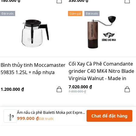
180.000 ₫
330.000 ₫
Đặt trước
Giảm giá
Đặt trước
Cối Xay Cà Phê Comandante
Bình thủy tinh Moccamaster
grinder C40 MK4 Nitro Blade
59835 1.25L + nắp nhựa
Virginia Walnut - Made in
Germany
7.020.000 ₫
1.200.000 ₫
7.800.000 ₫
Ấm nấu cà phê Bialetti Moka pot Express 4 cups
Chat để đặt hàng
999.000 ₫
Đặt trước