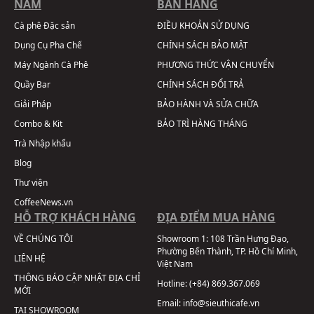
NAM
BÁN HÀNG
Cà phê Đặc sản
ĐIỀU KHOẢN SỬ DỤNG
Dụng Cụ Pha Chế
CHÍNH SÁCH BẢO MẬT
Máy Ngành Cà Phê
PHƯƠNG THỨC VẬN CHUYỂN
Quầy Bar
CHÍNH SÁCH ĐỔI TRẢ
Giải Pháp
BẢO HÀNH VÀ SỬA CHỮA
Combo & Kit
BẢO TRÌ HÀNG THÁNG
Trà Nhập khẩu
Blog
Thư viện
CoffeeNews.vn
HỖ TRỢ KHÁCH HÀNG
ĐỊA ĐIỂM MUA HÀNG
VỀ CHÚNG TÔI
Showroom 1:
108 Trần Hưng Đạo,
Phường Bến Thành, TP. Hồ Chí Minh,
LIÊN HỆ
Việt Nam
THÔNG BÁO CẬP NHẬT ĐỊA CHỈ
Hotline:
(+84) 869.367.069
MỚI
Email:
info@sieuthicafe.vn
TẠI SHOWROOM