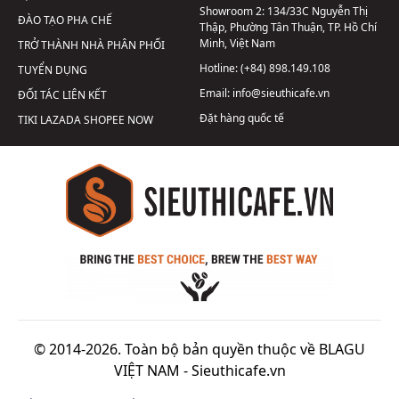
Showroom 2:
134/33C Nguyễn Thị
ĐÀO TẠO PHA CHẾ
Thập, Phường Tân Thuận, TP. Hồ Chí
Minh, Việt Nam
TRỞ THÀNH NHÀ PHÂN PHỐI
Hotline:
(+84) 898.149.108
TUYỂN DỤNG
Email:
info@sieuthicafe.vn
ĐỐI TÁC LIÊN KẾT
Đặt hàng quốc tế
TIKI
LAZADA
SHOPEE
NOW
© 2014-2026. Toàn bộ bản quyền thuộc về BLAGU
VIỆT NAM -
Sieuthicafe.vn