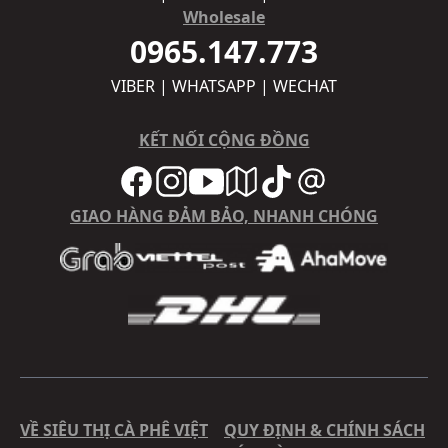
Wholesale
0965.147.773
VIBER | WHATSAPP | WECHAT
KẾT NỐI CỘNG ĐỒNG
GIAO HÀNG ĐẢM BẢO, NHANH CHÓNG
VỀ SIÊU THỊ CÀ PHÊ VIỆT
QUY ĐỊNH & CHÍNH SÁCH