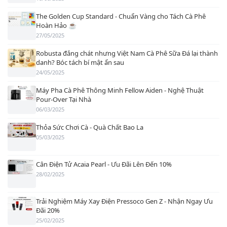
The Golden Cup Standard - Chuẩn Vàng cho Tách Cà Phê
Hoàn Hảo ☕
27/05/2025
Robusta đắng chát nhưng Việt Nam Cà Phê Sữa Đá lại thành
danh? Bóc tách bí mật ẩn sau
24/05/2025
Máy Pha Cà Phê Thông Minh Fellow Aiden - Nghệ Thuật
Pour-Over Tại Nhà
06/03/2025
Thỏa Sức Chơi Cà - Quà Chất Bao La
05/03/2025
Cân Điện Tử Acaia Pearl - Ưu Đãi Lên Đến 10%
28/02/2025
Trải Nghiệm Máy Xay Điện Pressoco Gen Z - Nhận Ngay Ưu
Đãi 20%
25/02/2025