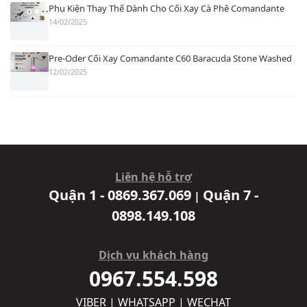
Phụ Kiện Thay Thế Dành Cho Cối Xay Cà Phê Comandante
14/02/2025
Pre-Oder Cối Xay Comandante C60 Baracuda Stone Washed
12/02/2025
Liên hệ hỗ trợ
Quận 1 - 0869.367.069
Quận 7 -
|
0898.149.108
Dịch vụ khách hàng
0967.554.598
VIBER | WHATSAPP | WECHAT