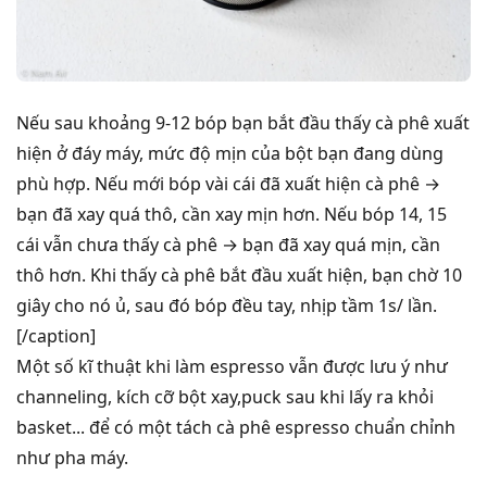
Nếu sau khoảng 9-12 bóp bạn bắt đầu thấy cà phê xuất
hiện ở đáy máy, mức độ mịn của bột bạn đang dùng
phù hợp. Nếu mới bóp vài cái đã xuất hiện cà phê →
bạn đã xay quá thô, cần xay mịn hơn. Nếu bóp 14, 15
cái vẫn chưa thấy cà phê → bạn đã xay quá mịn, cần
thô hơn. Khi thấy cà phê bắt đầu xuất hiện, bạn chờ 10
giây cho nó ủ, sau đó bóp đều tay, nhịp tầm 1s/ lần.
[/caption]
Một số kĩ thuật khi làm espresso vẫn được lưu ý như
channeling, kích cỡ bột xay,puck sau khi lấy ra khỏi
basket... để có một tách cà phê espresso chuẩn chỉnh
như pha máy.