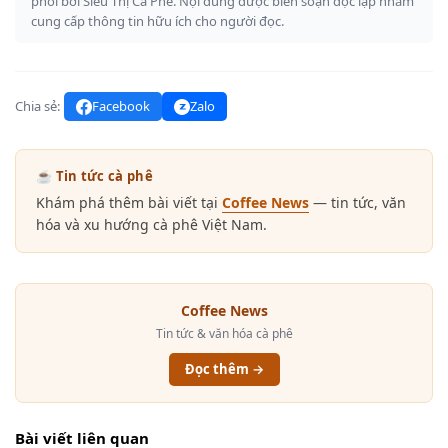
phối bởi Siêu Thị Cà Phê. Nội dung được biên soạn độc lập nhằm
cung cấp thông tin hữu ích cho người đọc.
Chia sẻ:
Facebook
Zalo
☕ Tin tức cà phê
Khám phá thêm bài viết tại
Coffee News
— tin tức, văn
hóa và xu hướng cà phê Việt Nam.
Coffee News
Tin tức & văn hóa cà phê
Đọc thêm →
Bài viết liên quan