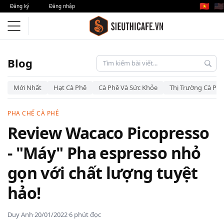
🇻🇳
🇺🇸
Đăng ký
Đăng nhập
Blog
Mới Nhất
Hạt Cà Phê
Cà Phê Và Sức Khỏe
Thị Trường Cà Phê
PHA CHẾ CÀ PHÊ
Review Wacaco Picopresso
- "Máy" Pha espresso nhỏ
gọn với chất lượng tuyệt
hảo!
Duy Anh
·
20/01/2022
·
6 phút đọc