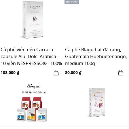
Đặt trước
Cà phê viên nén Carraro
Cà phê Blagu hạt đã rang,
capsule Alu. Dolci Arabica -
Guatemala Huehuetenango,
10 viên NESPRESSO® - 100%
medium 100g
Arabica
108.000 ₫
80.000 ₫