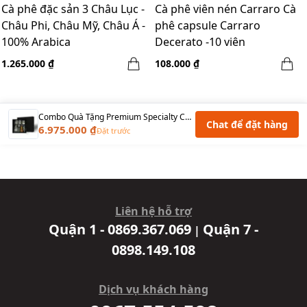
Cà phê đặc sản 3 Châu Lục -
Cà phê viên nén Carraro Cà
Châu Phi, Châu Mỹ, Châu Á -
phê capsule Carraro
100% Arabica
Decerato -10 viên
NESPRESSO®(60A+40R)
1.265.000 ₫
108.000 ₫
Combo Quà Tặng Premium Specialty Coffee - Deluxe
Chat để đặt hàng
6.975.000 ₫
Đặt trước
Liên hệ hỗ trợ
Quận 1 - 0869.367.069
Quận 7 -
|
0898.149.108
Dịch vụ khách hàng