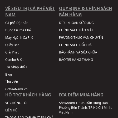
VỀ SIÊU THỊ CÀ PHÊ VIỆT
QUY ĐỊNH & CHÍNH SÁCH
NAM
BÁN HÀNG
Cà phê Đặc sản
ĐIỀU KHOẢN SỬ DỤNG
Dụng Cụ Pha Chế
CHÍNH SÁCH BẢO MẬT
Máy Ngành Cà Phê
PHƯƠNG THỨC VẬN CHUYỂN
Quầy Bar
CHÍNH SÁCH ĐỔI TRẢ
Giải Pháp
BẢO HÀNH VÀ SỬA CHỮA
Combo & Kit
BẢO TRÌ HÀNG THÁNG
Trà Nhập khẩu
Blog
Thư viện
CoffeeNews.vn
HỖ TRỢ KHÁCH HÀNG
ĐỊA ĐIỂM MUA HÀNG
VỀ CHÚNG TÔI
Showroom 1:
108 Trần Hưng Đạo,
Phường Bến Thành, TP. Hồ Chí Minh,
LIÊN HỆ
Việt Nam
THÔNG BÁO CẬP NHẬT ĐỊA CHỈ