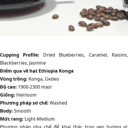
Cupping Profile:
Dried Blueberries, Caramel, Raisins
Blackberries, Jasmine
Điểm qua về hạt Ethiopia Konga
Vùng trồng:
Konga, Gedeo
Độ cao:
1900-2300 masl
Giống:
Heirloom
Phương pháp sơ chế:
Washed
Body:
Smooth
Mức rang:
Light-Medium
Phương pháp pha chế để khai thác trọn vẹn hương vị: