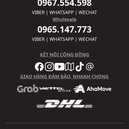
0967.554.598
VIBER | WHATSAPP | WECHAT
Wholesale
0965.147.773
VIBER | WHATSAPP | WECHAT
KẾT NỐI CỘNG ĐỒNG
GIAO HÀNG ĐẢM BẢO, NHANH CHÓNG