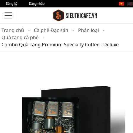
🇻🇳
🇺🇸
Đăng ký
Đăng nhập
Trang chủ
Cà phê Đặc sản
Phân loại
Quà tặng cà phê
Combo Quà Tặng Premium Specialty Coffee - Deluxe