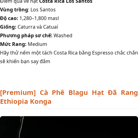
Điểm qua về hạt
Costa Rica Los Santos
Vùng trồng
: Los Santos
Độ cao:
1,280–1,800 masl
Giống:
Caturra và Catuaí
Phương pháp sơ chế:
Washed
Mức Rang:
Medium
Hãy thử nếm một tách Costa Rica bằng Espresso chắc chắn
sẽ khiến bạn say đắm
[Premium] Cà Phê Blagu Hạt Đã Rang
Ethiopia Konga