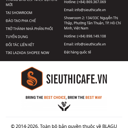
Hotline:
(+84) 869.367.069
MỚI
Email:
info@sieuthicafe.vn
TẠI SHOWROOM
Showroom 2:
134/33C Nguyễn Thị
ĐÀO TẠO PHA CHẾ
Thập, Phường Tân Thuận, TP. Hồ Chí
Minh, Việt Nam
TRỞ THÀNH NHÀ PHÂN PHỐI
Hotline:
(+84) 898.149.108
TUYỂN DỤNG
Email:
info@sieuthicafe.vn
ĐỐI TÁC LIÊN KẾT
Đặt hàng quốc tế
TIKI
LAZADA
SHOPEE
NOW
© 2014-2026. Toàn bộ bản quyền thuộc về BLAGU