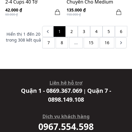
2-4 Cups 40 Tờ
Chuyên Cho Medium
Roast - Túi 100 Tờ - Màu
42.000 ₫
135.000 ₫
60.000 ₫
150.000 ₫
Trắng
1
2
3
4
5
6
Hiển thị
1
đến
20
trong
308
kết quả
7
8
...
15
16
Liên hệ hỗ trợ
Quận 1 - 0869.367.069
Quận 7 -
|
0898.149.108
Dịch vụ khách hàng
0967.554.598