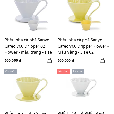
Phễu pha cà phê Sanyo
Phễu pha cà phê Sanyo
Cafec V60 Dripper 02
Cafec V60 Dripper Flower -
Flower - màu trắng - size
Màu Vàng - Size 02
02
650.000 ₫
650.000 ₫
Đặt trước
Hết hàng
Đặt trước
Phễu lọc cà phê Sanyo
PHỄU LỌC CÀ PHÊ CAFEC