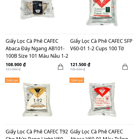
Giấy Lọc Cà Phê CAFEC
Giấy Lọc Cà Phê CAFEC SFP
Abaca Đáy Ngang AB101-
V60-01 1-2 Cups 100 Tờ
100B Size 101 Màu Nâu 1-2
Cups 100 Tờ
108.900 ₫
121.500 ₫
121.000 ₫
135.000 ₫
Giảm giá
Giảm giá
Giấy Lọc Cà Phê CAFEC T92
Giấy Lọc Cà Phê CAFEC