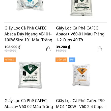
Giấy Lọc Cà Phê CAFEC
Giấy Lọc Cà Phê CAFEC
Abaca Đáy Ngang AB101-
Abaca+ V60-01 Màu Trắng
100W Size 101 Màu Trắng
1-2 Cups 40 Tờ
1-2 Cups 100 Tờ
108.900 ₫
39.200 ₫
121.000 ₫
56.000 ₫
Giảm giá
Giảm giá
Mới
Giấy Lọc Cà Phê CAFEC
Giấy Lọc Cà Phê Cafec T90
Abaca+ V60-02 Màu Trắng
MC4-100W - V60 2-4 Cups -