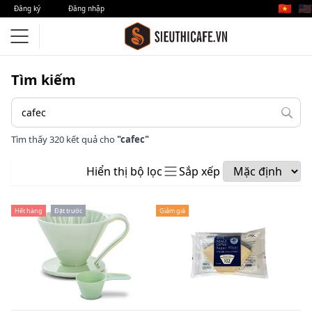
🇻🇳
🇺🇸
Đăng ký
Đăng nhập
Tìm kiếm
Tìm thấy 320 kết quả cho
"cafec"
Hiển thị bộ lọc
Sắp xếp
Hết hàng
Đặt trước
Giảm giá