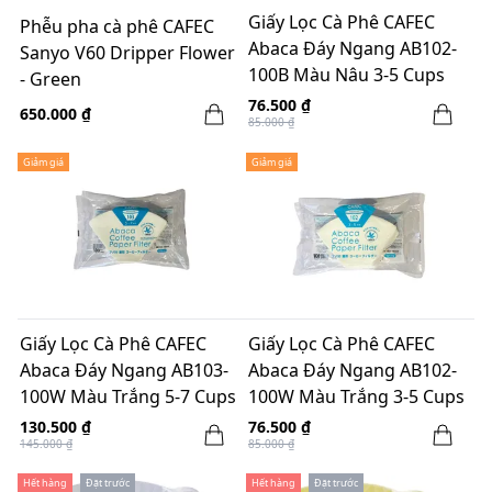
Giấy Lọc Cà Phê CAFEC
Phễu pha cà phê CAFEC
Abaca Đáy Ngang AB102-
Sanyo V60 Dripper Flower
100B Màu Nâu 3-5 Cups
- Green
100 Tờ
76.500 ₫
650.000 ₫
85.000 ₫
Giảm giá
Giảm giá
Giấy Lọc Cà Phê CAFEC
Giấy Lọc Cà Phê CAFEC
Abaca Đáy Ngang AB103-
Abaca Đáy Ngang AB102-
100W Màu Trắng 5-7 Cups
100W Màu Trắng 3-5 Cups
- 100 Tờ
100 Tờ
130.500 ₫
76.500 ₫
145.000 ₫
85.000 ₫
Hết hàng
Đặt trước
Hết hàng
Đặt trước