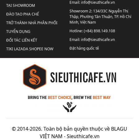
Email:
info@sieuthicafe.vn
TẠI SHOWROOM
Showroom 2:
134/33C Nguyễn Thị
ĐÀO TẠO PHA CHẾ
Thập, Phường Tân Thuận, TP. Hồ Chí
Minh, Việt Nam
TRỞ THÀNH NHÀ PHÂN PHỐI
Hotline:
(+84) 898.149.108
TUYỂN DỤNG
Email:
info@sieuthicafe.vn
ĐỐI TÁC LIÊN KẾT
Đặt hàng quốc tế
TIKI
LAZADA
SHOPEE
NOW
© 2014-2026. Toàn bộ bản quyền thuộc về BLAGU
VIỆT NAM -
Sieuthicafe.vn