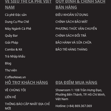
VỀ SIÊU THỊ CÀ PHÊ VIỆT
QUY ĐỊNH & CHÍNH SÁCH
NAM
BÁN HÀNG
Cà phê Đặc sản
ĐIỀU KHOẢN SỬ DỤNG
Dụng Cụ Pha Chế
CHÍNH SÁCH BẢO MẬT
Máy Ngành Cà Phê
PHƯƠNG THỨC VẬN CHUYỂN
Quầy Bar
CHÍNH SÁCH ĐỔI TRẢ
Giải Pháp
BẢO HÀNH VÀ SỬA CHỮA
Combo & Kit
BẢO TRÌ HÀNG THÁNG
Trà Nhập khẩu
Blog
Thư viện
CoffeeNews.vn
HỖ TRỢ KHÁCH HÀNG
ĐỊA ĐIỂM MUA HÀNG
VỀ CHÚNG TÔI
Showroom 1:
108 Trần Hưng Đạo,
Phường Bến Thành, TP. Hồ Chí Minh,
LIÊN HỆ
Việt Nam
THÔNG BÁO CẬP NHẬT ĐỊA CHỈ
Hotline:
(+84) 869.367.069
MỚI