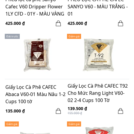
Cafec V60 Dripper Flower
SANYO V60 - MÀU TRẮNG -
1LY CFD - 01Y - MÀU VÀNG
01
425.000 ₫
425.000 ₫
Đặt trước
Giảm giá
Giấy Lọc Cà Phê CAFEC T92
Giấy Lọc Cà Phê CAFEC
Cho Mức Rang Light V60-
Abaca V60-01 Màu Nâu 1-2
02 2-4 Cups 100 Tờ
Cups 100 tờ
139.500 ₫
135.000 ₫
155.000 ₫
Giảm giá
Giảm giá