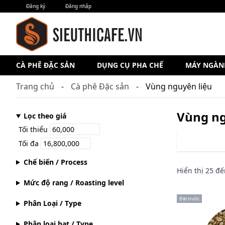
Đăng ký
Đăng nhập
CÀ PHÊ ĐẶC SẢN
DỤNG CỤ PHA CHẾ
MÁY NGÀN
Trang chủ
Cà phê Đặc sản
Vùng nguyên liệu
Vùng ng
Lọc theo giá
Tối thiểu
Tối đa
Chế biến / Process
Hiển thị
25
đế
Mức độ rang / Roasting level
Đặt trước
Phân Loại / Type
Phân loại hạt / Type