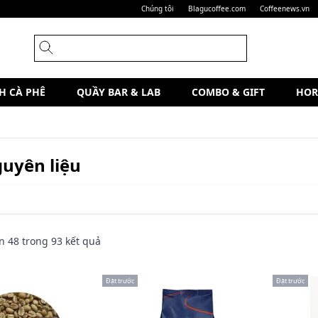
Chúng tôi
Blagucoffee.com
Coffeenews.vn
H CÀ PHÊ
QUẦY BAR & LAB
COMBO & GIFT
HOR
uyên liệu
n
48
trong
93
kết quả
Đặt trước
Đặt trước