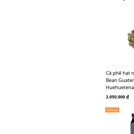
Cà phê hạt 
Bean Guate
Huehuetena
2.050.000 ₫
Giảm giá