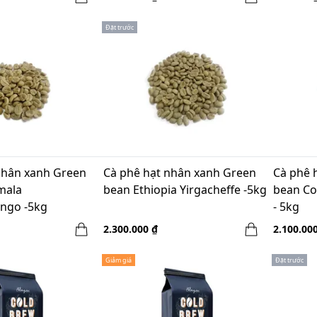
Đặt trước
nhân xanh Green
Cà phê hạt nhân xanh Green
Cà phê 
mala
bean Ethiopia Yirgacheffe -5kg
bean Co
ngo -5kg
- 5kg
2.300.000 ₫
2.100.00
Giảm giá
Đặt trước