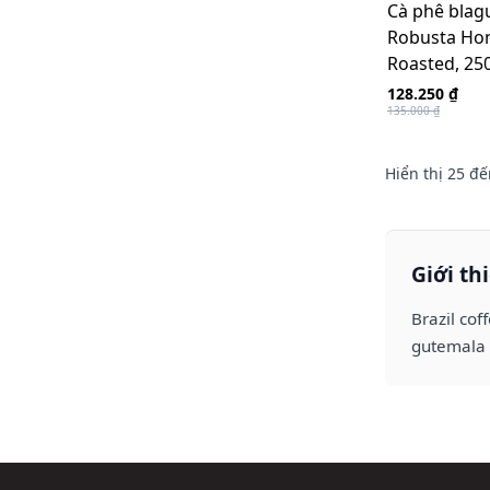
Cà phê blagu
Robusta Ho
Roasted, 25
128.250 ₫
135.000 ₫
Hiển thị
25
đế
Giới th
Brazil cof
gutemala 