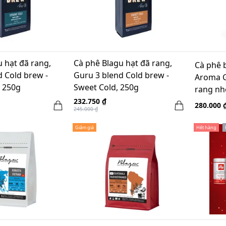
 hạt đã rang,
Cà phê Blagu hạt đã rang,
Cà phê 
d Cold brew -
Guru 3 blend Cold brew -
Aroma G
, 250g
Sweet Cold, 250g
rang nh
232.750 ₫
280.000 
245.000 ₫
Giảm giá
Hết hàng