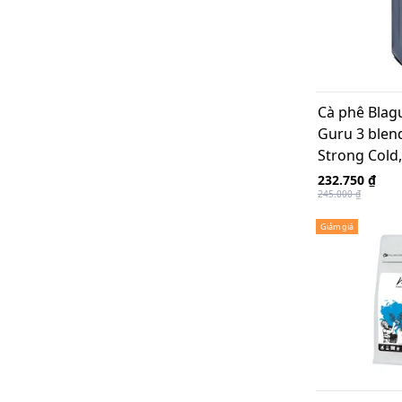
Cà phê Blagu
Guru 3 blen
Strong Cold
232.750 ₫
245.000 ₫
Giảm giá