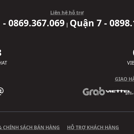
Liên hệ hỗ trợ
 - 0869.367.069
Quận 7 - 0898.
|
8
HAT
VI
GIAO H
& CHÍNH SÁCH BÁN HÀNG
HỖ TRỢ KHÁCH HÀNG