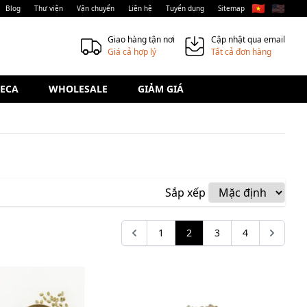
🇻🇳
🇺🇸
Blog
Thư viện
Vận chuyển
Liên hệ
Tuyển dụng
Sitemap
Giao hàng tận nơi
Cập nhật qua email
Giá cả hợp lý
Tất cả đơn hàng
ECA
WHOLESALE
GIẢM GIÁ
Sắp xếp
1
2
3
4