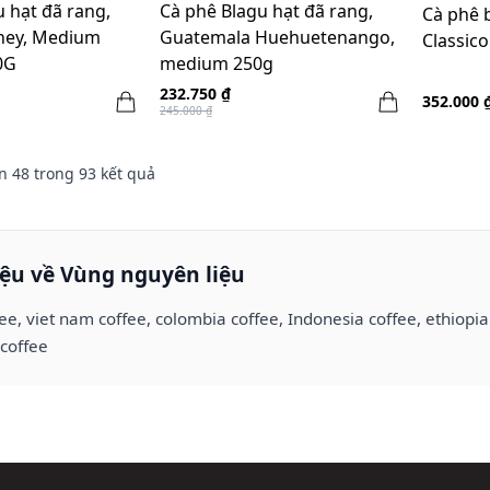
 hạt đã rang,
Cà phê Blagu hạt đã rang,
Cà phê b
ney, Medium
Guatemala Huehuetenango,
Classico
0G
medium 250g
232.750 ₫
352.000 
245.000 ₫
n
48
trong
93
kết quả
iệu về Vùng nguyên liệu
fee, viet nam coffee, colombia coffee, Indonesia coffee, ethiopi
coffee