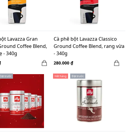
bột Lavazza Gran
Cà phê bột Lavazza Classico
round Coffee Blend,
Ground Coffee Blend, rang vừa
ẹ - 340g
- 340g
₫
280.000 ₫
Đặt trước
Hết hàng
Đặt trước