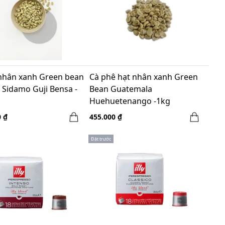
nhân xanh Green bean
Cà phê hạt nhân xanh Green
 Sidamo Guji Bensa -
Bean Guatemala
Huehuetenango -1kg
0 ₫
455.000 ₫
Đặt trước