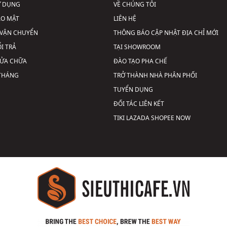
Ử DỤNG
VỀ CHÚNG TÔI
ẢO MẬT
LIÊN HỆ
VẬN CHUYỂN
THÔNG BÁO CẬP NHẬT ĐỊA CHỈ MỚI
I TRẢ
TẠI SHOWROOM
SỬA CHỮA
ĐÀO TẠO PHA CHẾ
 THÁNG
TRỞ THÀNH NHÀ PHÂN PHỐI
TUYỂN DỤNG
ĐỐI TÁC LIÊN KẾT
TIKI
LAZADA
SHOPEE
NOW