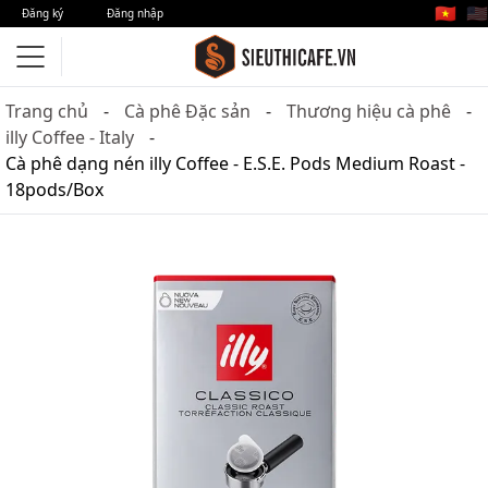
🇻🇳
🇺🇸
Đăng ký
Đăng nhập
Trang chủ
Cà phê Đặc sản
Thương hiệu cà phê
illy Coffee - Italy
Cà phê dạng nén illy Coffee - E.S.E. Pods Medium Roast -
18pods/Box