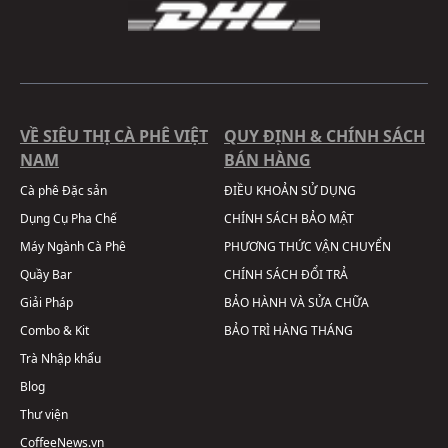
VỀ SIÊU THỊ CÀ PHÊ VIỆT
QUY ĐỊNH & CHÍNH SÁCH
NAM
BÁN HÀNG
Cà phê Đặc sản
ĐIỀU KHOẢN SỬ DỤNG
Dụng Cụ Pha Chế
CHÍNH SÁCH BẢO MẬT
Máy Ngành Cà Phê
PHƯƠNG THỨC VẬN CHUYỂN
Quầy Bar
CHÍNH SÁCH ĐỔI TRẢ
Giải Pháp
BẢO HÀNH VÀ SỬA CHỮA
Combo & Kit
BẢO TRÌ HÀNG THÁNG
Trà Nhập khẩu
Blog
Thư viện
CoffeeNews.vn