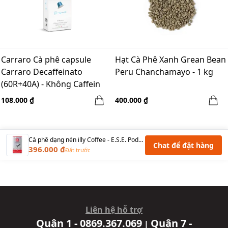
Carraro Cà phê capsule
Hạt Cà Phê Xanh Grean Bean
Carraro Decaffeinato
Peru Chanchamayo - 1 kg
(60R+40A) - Không Caffein
108.000 ₫
400.000 ₫
Cà phê dạng nén illy Coffee - E.S.E. Pods Medium Roast - 18pods/Box
Chat để đặt hàng
396.000 ₫
Đặt trước
Liên hệ hỗ trợ
Quận 1 - 0869.367.069
Quận 7 -
|