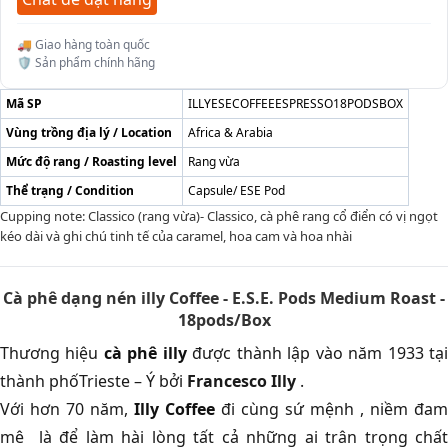
🚚 Giao hàng toàn quốc
🛡️ Sản phẩm chính hãng
Mã SP
ILLYESECOFFEEESPRESSO18PODSBOX
Vùng trồng địa lý / Location
Africa & Arabia
Mức độ rang / Roasting level
Rang vừa
Thể trạng / Condition
Capsule/ ESE Pod
Cupping note: Classico (rang vừa)- Classico, cà phê rang cổ điển có vị ngọt
kéo dài và ghi chú tinh tế của caramel, hoa cam và hoa nhài
Cà phê dạng nén illy Coffee - E.S.E. Pods Medium Roast -
18pods/Box
Thương hiệu
cà phê illy
được thành lập vào năm 1933 tạ
thành phốTrieste – Ý bởi
Francesco Illy
.
Với hơn 70 năm,
Illy Coffee
đi cùng sứ mệnh , niềm đam
mê là để làm hài lòng tất cả những ai trân trọng chất