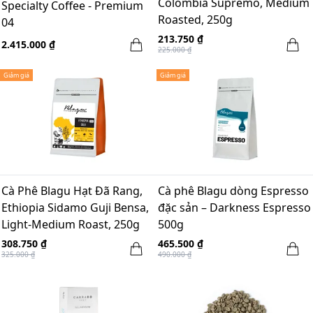
Colombia Supremo, Medium
Specialty Coffee - Premium
Roasted, 250g
04
213.750 ₫
2.415.000 ₫
225.000 ₫
Giảm giá
Giảm giá
Cà Phê Blagu Hạt Đã Rang,
Cà phê Blagu dòng Espresso
Ethiopia Sidamo Guji Bensa,
đặc sản – Darkness Espresso
Light-Medium Roast, 250g
500g
308.750 ₫
465.500 ₫
325.000 ₫
490.000 ₫