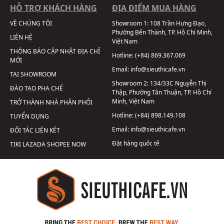
HỖ TRỢ KHÁCH HÀNG
ĐỊA ĐIỂM MUA HÀNG
VỀ CHÚNG TÔI
Showroom 1:
108 Trần Hưng Đạo,
Phường Bến Thành, TP. Hồ Chí Minh,
LIÊN HỆ
Việt Nam
THÔNG BÁO CẬP NHẬT ĐỊA CHỈ
Hotline:
(+84) 869.367.069
MỚI
Email:
info@sieuthicafe.vn
TẠI SHOWROOM
Showroom 2:
134/33C Nguyễn Thị
ĐÀO TẠO PHA CHẾ
Thập, Phường Tân Thuận, TP. Hồ Chí
Minh, Việt Nam
TRỞ THÀNH NHÀ PHÂN PHỐI
Hotline:
(+84) 898.149.108
TUYỂN DỤNG
Email:
info@sieuthicafe.vn
ĐỐI TÁC LIÊN KẾT
Đặt hàng quốc tế
TIKI
LAZADA
SHOPEE
NOW