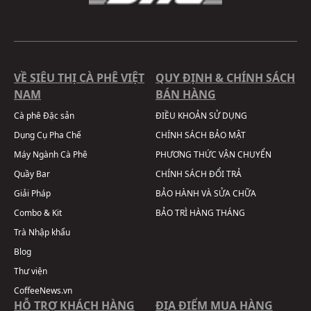
VỀ SIÊU THỊ CÀ PHÊ VIỆT
QUY ĐỊNH & CHÍNH SÁCH
NAM
BÁN HÀNG
Cà phê Đặc sản
ĐIỀU KHOẢN SỬ DỤNG
Dụng Cụ Pha Chế
CHÍNH SÁCH BẢO MẬT
Máy Ngành Cà Phê
PHƯƠNG THỨC VẬN CHUYỂN
Quầy Bar
CHÍNH SÁCH ĐỔI TRẢ
Giải Pháp
BẢO HÀNH VÀ SỬA CHỮA
Combo & Kit
BẢO TRÌ HÀNG THÁNG
Trà Nhập khẩu
Blog
Thư viện
CoffeeNews.vn
HỖ TRỢ KHÁCH HÀNG
ĐỊA ĐIỂM MUA HÀNG