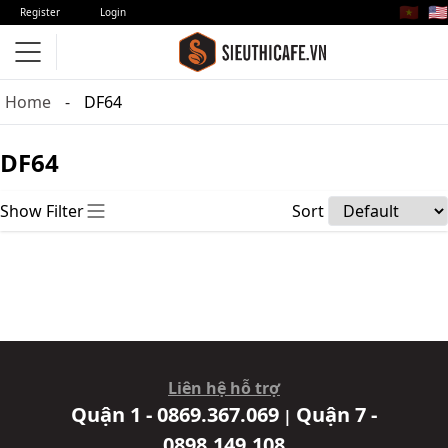
🇻🇳
🇺🇸
Register
Login
Home
DF64
DF64
Show Filter
Sort
Liên hệ hỗ trợ
Quận 1 - 0869.367.069
Quận 7 -
|
0898.149.108