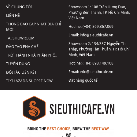
VỀ CHÚNG TÔI
Showroom 1:
108 Trần Hưng Đạo,
Phường Bến Thành, TP. Hồ Chí Minh,
LIÊN HỆ
Việt Nam
THÔNG BÁO CẬP NHẬT ĐỊA CHỈ
Hotline:
(+84) 869.367.069
MỚI
Email:
info@sieuthicafe.vn
TẠI SHOWROOM
Showroom 2:
134/33C Nguyễn Thị
ĐÀO TẠO PHA CHẾ
Thập, Phường Tân Thuận, TP. Hồ Chí
Minh, Việt Nam
TRỞ THÀNH NHÀ PHÂN PHỐI
Hotline:
(+84) 898.149.108
TUYỂN DỤNG
Email:
info@sieuthicafe.vn
ĐỐI TÁC LIÊN KẾT
Đặt hàng quốc tế
TIKI
LAZADA
SHOPEE
NOW