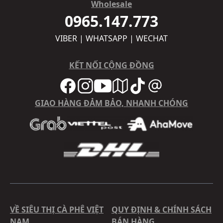
Wholesale
0965.147.773
VIBER | WHATSAPP | WECHAT
KẾT NỐI CỘNG ĐỒNG
GIAO HÀNG ĐẢM BẢO, NHANH CHÓNG
VỀ SIÊU THỊ CÀ PHÊ VIỆT
QUY ĐỊNH & CHÍNH SÁCH
NAM
BÁN HÀNG