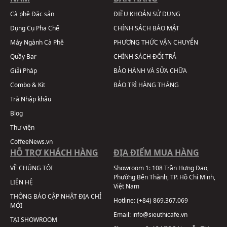
Cà phê Đặc sản
ĐIỀU KHOẢN SỬ DỤNG
Dụng Cụ Pha Chế
CHÍNH SÁCH BẢO MẬT
Máy Ngành Cà Phê
PHƯƠNG THỨC VẬN CHUYỂN
Quầy Bar
CHÍNH SÁCH ĐỔI TRẢ
Giải Pháp
BẢO HÀNH VÀ SỬA CHỮA
Combo & Kit
BẢO TRÌ HÀNG THÁNG
Trà Nhập khẩu
Blog
Thư viện
CoffeeNews.vn
HỖ TRỢ KHÁCH HÀNG
ĐỊA ĐIỂM MUA HÀNG
VỀ CHÚNG TÔI
Showroom 1:
108 Trần Hưng Đạo,
Phường Bến Thành, TP. Hồ Chí Minh,
LIÊN HỆ
Việt Nam
THÔNG BÁO CẬP NHẬT ĐỊA CHỈ
Hotline:
(+84) 869.367.069
MỚI
Email:
info@sieuthicafe.vn
TẠI SHOWROOM