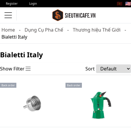
🇻🇳
🇺🇸
Register
Login
Home
Dụng Cụ Pha Chế
Thương hiệu Thế Giới
Bialetti Italy
Bialetti Italy
Show Filter
Sort
Back order
Back order