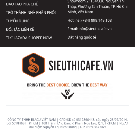
Showroom 2:
134/33C Nguyễn Thị
ĐÀO TẠO PHA CHẾ
Thập, Phường Tân Thuận, TP. Hồ Chí
Minh, Việt Nam
TRỞ THÀNH NHÀ PHÂN PHỐI
Hotline:
(+84) 898.149.108
TUYỂN DỤNG
Email:
info@sieuthicafe.vn
ĐỐI TÁC LIÊN KẾT
Đặt hàng quốc tế
TIKI
LAZADA
SHOPEE
NOW
CÔNG TY TNHH BLAGU VIỆT NAM | GPĐKKD số 0312866443, cấp ngày 23/07/2014,
bởi Sở KH&ĐT TP.HCM | 108 Trần Hưng Đạo, P. Phạm Ngũ Lão, Q.1, TP.HCM | Người
đại diện: Nguyễn Thị Bích Sương | ĐT:
0869.367.069