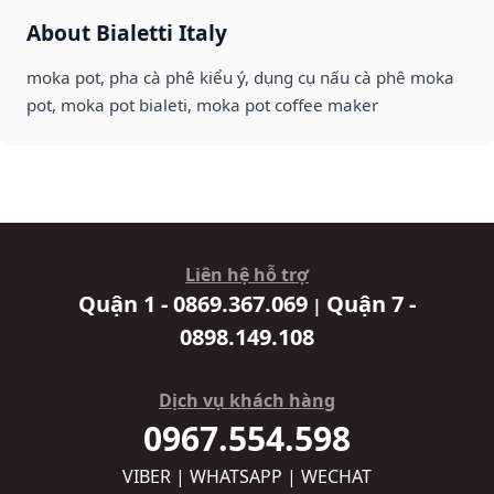
About Bialetti Italy
moka pot, pha cà phê kiểu ý, dụng cụ nấu cà phê moka
pot, moka pot bialeti, moka pot coffee maker
Liên hệ hỗ trợ
Quận 1 - 0869.367.069
Quận 7 -
|
0898.149.108
Dịch vụ khách hàng
0967.554.598
VIBER | WHATSAPP | WECHAT