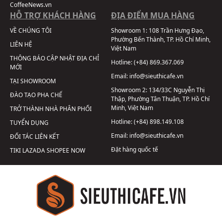
CoffeeNews.vn
HỖ TRỢ KHÁCH HÀNG
ĐỊA ĐIỂM MUA HÀNG
VỀ CHÚNG TÔI
Showroom 1:
108 Trần Hưng Đạo,
Phường Bến Thành, TP. Hồ Chí Minh,
LIÊN HỆ
Việt Nam
THÔNG BÁO CẬP NHẬT ĐỊA CHỈ
Hotline:
(+84) 869.367.069
MỚI
Email:
info@sieuthicafe.vn
TẠI SHOWROOM
Showroom 2:
134/33C Nguyễn Thị
ĐÀO TẠO PHA CHẾ
Thập, Phường Tân Thuận, TP. Hồ Chí
Minh, Việt Nam
TRỞ THÀNH NHÀ PHÂN PHỐI
Hotline:
(+84) 898.149.108
TUYỂN DỤNG
Email:
info@sieuthicafe.vn
ĐỐI TÁC LIÊN KẾT
Đặt hàng quốc tế
TIKI
LAZADA
SHOPEE
NOW