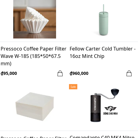
Pressoco Coffee Paper Filter
Fellow Carter Cold Tumbler -
Wave W-185 (185*50*67.5
16oz Mint Chip
mm)
₫95,000
₫960,000
Sale
Comandante C40 MK4 Nitro