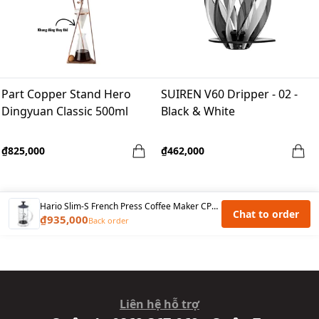
Part Copper Stand Hero
SUIREN V60 Dripper - 02 -
Dingyuan Classic 500ml
Black & White
₫825,000
₫462,000
Hario Slim-S French Press Coffee Maker CPSS-2TB
Chat to order
₫935,000
Back order
Liên hệ hỗ trợ