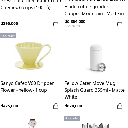
Pressoco Coffee Paper Filter
Blade coffee grinder -
Chemex 6 cups (100 tờ)
Copper Mountain - Made in
Germany
₫6,864,000
₫390,000
₫7,800,000
Back order
Sanyo Cafec V60 Dripper
Fellow Cater Move Mug +
Flower - Yellow- 1 cup
Splash Guard 355ml - Matte
White
₫425,000
₫820,000
Back order