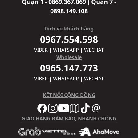
Quận 1 - 0869.367.069
Quận 7 -
|
0898.149.108
Dịch vụ khách hàng
0967.554.598
VIBER | WHATSAPP | WECHAT
Wholesale
0965.147.773
VIBER | WHATSAPP | WECHAT
KẾT NỐI CỘNG ĐỒNG
GIAO HÀNG ĐẢM BẢO, NHANH CHÓNG