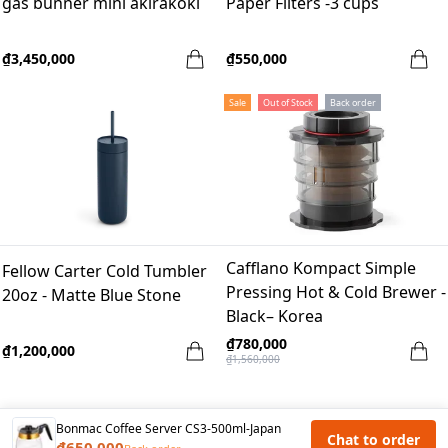
gas bunner mini akirakoki
Paper Filters -3 cups
₫3,450,000
₫550,000
Sale
Out of Stock
Back order
Cafflano Kompact Simple
Fellow Carter Cold Tumbler
Pressing Hot & Cold Brewer -
20oz - Matte Blue Stone
Black– Korea
₫780,000
₫1,200,000
₫1,560,000
Bonmac Coffee Server CS3-500ml-Japan
Chat to order
₫650,000