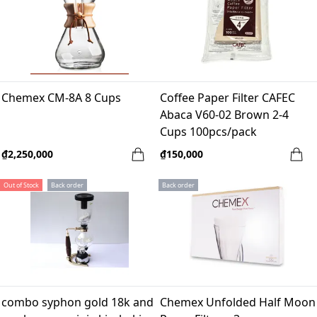
Chemex CM-8A 8 Cups
Coffee Paper Filter CAFEC
Abaca V60-02 Brown 2-4
Cups 100pcs/pack
₫2,250,000
₫150,000
Out of Stock
Back order
Back order
combo syphon gold 18k and
Chemex Unfolded Half Moon