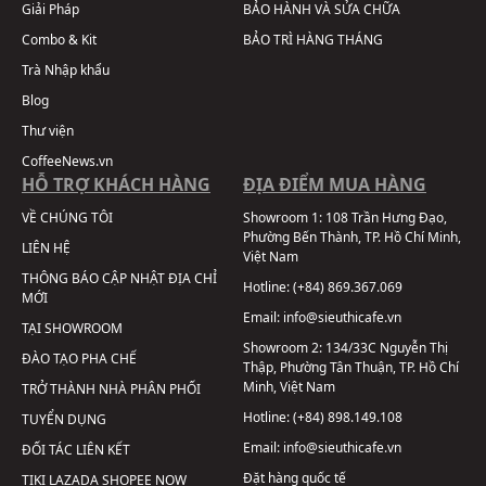
Giải Pháp
BẢO HÀNH VÀ SỬA CHỮA
Combo & Kit
BẢO TRÌ HÀNG THÁNG
Trà Nhập khẩu
Blog
Thư viện
CoffeeNews.vn
HỖ TRỢ KHÁCH HÀNG
ĐỊA ĐIỂM MUA HÀNG
VỀ CHÚNG TÔI
Showroom 1:
108 Trần Hưng Đạo,
Phường Bến Thành, TP. Hồ Chí Minh,
LIÊN HỆ
Việt Nam
THÔNG BÁO CẬP NHẬT ĐỊA CHỈ
Hotline:
(+84) 869.367.069
MỚI
Email:
info@sieuthicafe.vn
TẠI SHOWROOM
Showroom 2:
134/33C Nguyễn Thị
ĐÀO TẠO PHA CHẾ
Thập, Phường Tân Thuận, TP. Hồ Chí
Minh, Việt Nam
TRỞ THÀNH NHÀ PHÂN PHỐI
Hotline:
(+84) 898.149.108
TUYỂN DỤNG
Email:
info@sieuthicafe.vn
ĐỐI TÁC LIÊN KẾT
Đặt hàng quốc tế
TIKI
LAZADA
SHOPEE
NOW