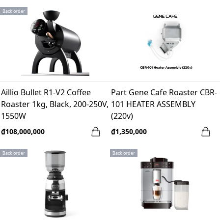
Back order
Aillio Bullet R1-V2 Coffee
Part Gene Cafe Roaster CBR-
Roaster 1kg, Black, 200-250V,
101 HEATER ASSEMBLY
1550W
(220v)
₫108,000,000
₫1,350,000
Back order
Back order