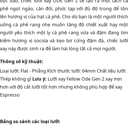
độc đáo, chiếc lưỡi xay ODE Gen 2 sẽ tạo ra một tách cà
phê ngọt ngào, cân đối, phức tạp với đủ độ trong để tôn
lên hương vị của hạt cà phê. Cho dù bạn là một người thích
uống cà phê rang nhẹ muốn tăng độ chiết xuất hay một
người yêu thích một ly cà phê rang vừa và đậm đang tìm
kiếm hương vị socola và kẹo bơ cứng đậm đà, chiếc lưỡi
xay này được sinh ra để làm hài lòng tất cả mọi người.
Thông số kỹ thuật:
Loại lưỡi: Flat - Phẳng Kích thước lưỡi: 64mm Chất liệu lưỡi:
Thép không gỉ
Lưu ý:
Lưỡi xay Fellow Ode Gen 2 xay mịn
hơn với độ cắt lưỡi tốt hơn nhưng không phù hợp để xay
Espresso
Bảng so sánh các loại lưỡi