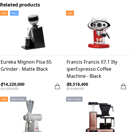
Related products
Sale
New
Sale
Eureka Mignon Pisa 65
Francis Francis X7.1 Illy
Grinder - Matte Black
iperEspresso Coffee
Machine - Black
₫14,220,000
₫8,518,400
₫15,800,000
₫10,648,000
Sale
Back order
Back order