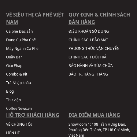
VỀ SIÊU THỊ CÀ PHÊ VIỆT
QUY ĐỊNH & CHÍNH SÁCH
NAM
BÁN HÀNG
Cà phê Đặc sản
ĐIỀU KHOẢN SỬ DỤNG
Dụng Cụ Pha Chế
CHÍNH SÁCH BẢO MẬT
Máy Ngành Cà Phê
PHƯƠNG THỨC VẬN CHUYỂN
Quầy Bar
CHÍNH SÁCH ĐỔI TRẢ
Giải Pháp
BẢO HÀNH VÀ SỬA CHỮA
Combo & Kit
BẢO TRÌ HÀNG THÁNG
Trà Nhập khẩu
Blog
Thư viện
CoffeeNews.vn
HỖ TRỢ KHÁCH HÀNG
ĐỊA ĐIỂM MUA HÀNG
VỀ CHÚNG TÔI
Showroom 1:
108 Trần Hưng Đạo,
Phường Bến Thành, TP. Hồ Chí Minh,
LIÊN HỆ
Việt Nam