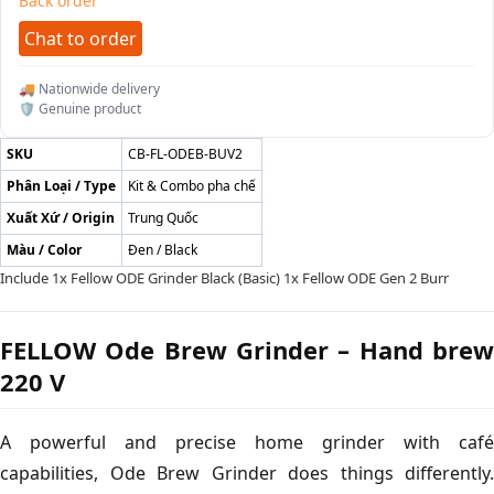
Back order
Chat to order
🚚 Nationwide delivery
🛡️ Genuine product
SKU
CB-FL-ODEB-BUV2
Phân Loại / Type
Kit & Combo pha chế
Xuất Xứ / Origin
Trung Quốc
Màu / Color
Đen / Black
Include 1x Fellow ODE Grinder Black (Basic) 1x Fellow ODE Gen 2 Burr
FELLOW Ode Brew Grinder – Hand brew
220 V
A powerful and precise home grinder with café
capabilities, Ode Brew Grinder does things differently.