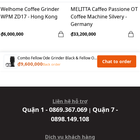
Welhome Coffee Grinder
MELITTA Caffeo Passione OT
WPM ZD17 - Hong Kong
Coffee Machine Silvery -
Germany
₫6,000,000
₫33,200,000
Combo Fellow Ode Grinder Black & Fellow Ode Gen 2 Brew Burr
Chat to order
₫9,600,000
Back order
Liên hệ hỗ trợ
Quận 1 - 0869.367.069
Quận 7 -
|
0898.149.108
Dịch vụ khách hàng