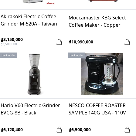
Akirakoki Electric Coffee
Moccamaster KBG Select
Grinder M-520A - Taiwan
Coffee Maker - Copper
₫3,150,000
₫10,990,000
₫3,500,000
Back order
Back order
Hario V60 Electric Grinder
NESCO COFFEE ROASTER
EVCG-8B - Black
SAMPLE 140G USA - 110V
₫6,120,400
₫6,500,000