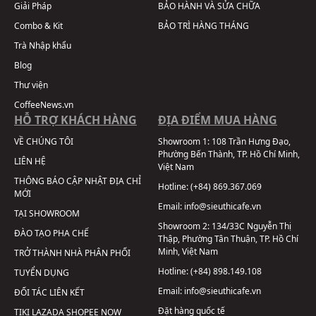
Giải Pháp
BẢO HÀNH VÀ SỬA CHỮA
Combo & Kit
BẢO TRÌ HÀNG THÁNG
Trà Nhập khẩu
Blog
Thư viện
CoffeeNews.vn
HỖ TRỢ KHÁCH HÀNG
ĐỊA ĐIỂM MUA HÀNG
VỀ CHÚNG TÔI
Showroom 1:
108 Trần Hưng Đạo,
Phường Bến Thành, TP. Hồ Chí Minh,
LIÊN HỆ
Việt Nam
THÔNG BÁO CẬP NHẬT ĐỊA CHỈ
Hotline:
(+84) 869.367.069
MỚI
Email:
info@sieuthicafe.vn
TẠI SHOWROOM
Showroom 2:
134/33C Nguyễn Thị
ĐÀO TẠO PHA CHẾ
Thập, Phường Tân Thuận, TP. Hồ Chí
Minh, Việt Nam
TRỞ THÀNH NHÀ PHÂN PHỐI
Hotline:
(+84) 898.149.108
TUYỂN DỤNG
Email:
info@sieuthicafe.vn
ĐỐI TÁC LIÊN KẾT
Đặt hàng quốc tế
TIKI
LAZADA
SHOPEE
NOW