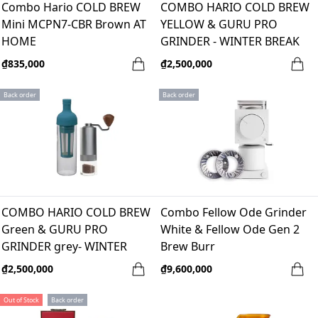
Combo Hario COLD BREW
COMBO HARIO COLD BREW
Mini MCPN7-CBR Brown AT
YELLOW & GURU PRO
HOME
GRINDER - WINTER BREAK
₫835,000
₫2,500,000
Back order
Back order
COMBO HARIO COLD BREW
Combo Fellow Ode Grinder
Green & GURU PRO
White & Fellow Ode Gen 2
GRINDER grey- WINTER
Brew Burr
BREAK
₫2,500,000
₫9,600,000
Out of Stock
Back order