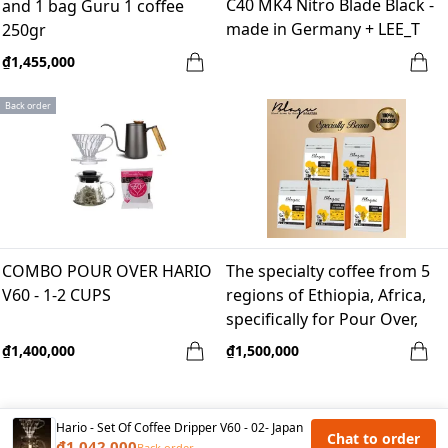
C40 MK4 Nitro Blade Black -
and 1 bag Guru 1 coffee
made in Germany + LEE_T
250gr
Comandante Case
₫1,455,000
Back order
COMBO POUR OVER HARIO
The specialty coffee from 5
V60 - 1-2 CUPS
regions of Ethiopia, Africa,
specifically for Pour Over,
100% Arabica - Heirloom
₫1,400,000
₫1,500,000
Hario - Set Of Coffee Dripper V60 - 02- Japan
Chat to order
₫1,042,000
Back order