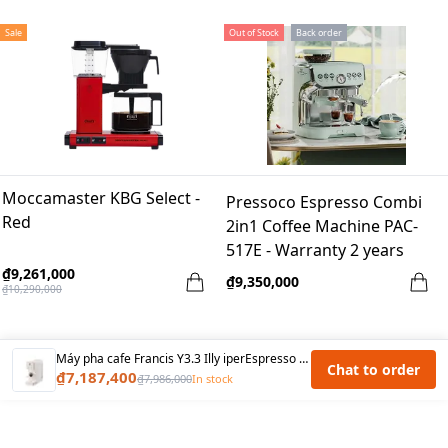
Sale
Out of Stock
Back order
Moccamaster KBG Select -
Pressoco Espresso Combi
Red
2in1 Coffee Machine PAC-
517E - Warranty 2 years
₫9,261,000
₫9,350,000
₫10,290,000
Máy pha cafe Francis Y3.3 Illy iperEspresso - Trắng
Chat to order
₫7,187,400
₫7,986,000
In stock