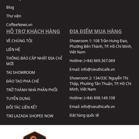
Blog
Thư viện
CoffeeNews.vn
HỖ TRỢ KHÁCH HÀNG
ĐỊA ĐIỂM MUA HÀNG
VỀ CHÚNG TÔI
Showroom 1:
108 Trần Hưng Đạo,
Phường Bến Thành, TP. Hồ Chí Minh,
LIÊN HỆ
Việt Nam
THÔNG BÁO CẬP NHẬT ĐỊA CHỈ
Hotline:
(+84) 869.367.069
MỚI
Email:
info@sieuthicafe.vn
TẠI SHOWROOM
Showroom 2:
134/33C Nguyễn Thị
ĐÀO TẠO PHA CHẾ
Thập, Phường Tân Thuận, TP. Hồ Chí
Minh, Việt Nam
TRỞ THÀNH NHÀ PHÂN PHỐI
Hotline:
(+84) 898.149.108
TUYỂN DỤNG
Email:
info@sieuthicafe.vn
ĐỐI TÁC LIÊN KẾT
Đặt hàng quốc tế
TIKI
LAZADA
SHOPEE
NOW