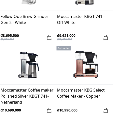
Fellow Ode Brew Grinder
Moccamaster KBGT 741 -
Gen 2 - White
Off-White
₫8,695,500
₫9,621,000
₫9,350,000
₫10,690,000
Back order
Moccamaster Coffee maker
Moccamaster KBG Select
Polished Silver KBGT 741-
Coffee Maker - Copper
Netherland
₫10,690,000
₫10,990,000