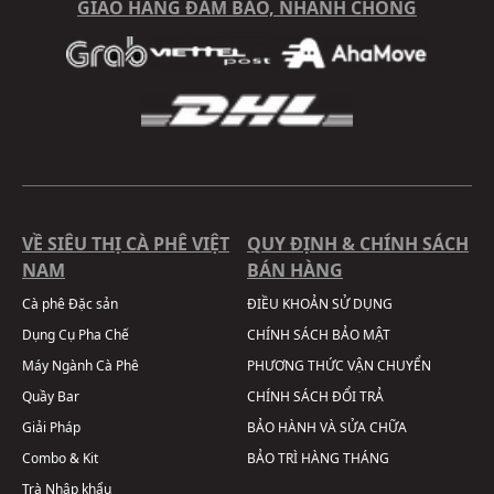
GIAO HÀNG ĐẢM BẢO, NHANH CHÓNG
VỀ SIÊU THỊ CÀ PHÊ VIỆT
QUY ĐỊNH & CHÍNH SÁCH
NAM
BÁN HÀNG
Cà phê Đặc sản
ĐIỀU KHOẢN SỬ DỤNG
Dụng Cụ Pha Chế
CHÍNH SÁCH BẢO MẬT
Máy Ngành Cà Phê
PHƯƠNG THỨC VẬN CHUYỂN
Quầy Bar
CHÍNH SÁCH ĐỔI TRẢ
Giải Pháp
BẢO HÀNH VÀ SỬA CHỮA
Combo & Kit
BẢO TRÌ HÀNG THÁNG
Trà Nhập khẩu