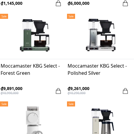
₫1,145,000
₫6,000,000
Sale
Sale
Moccamaster KBG Select -
Moccamaster KBG Select -
Forest Green
Polished Silver
₫9,891,000
₫9,261,000
₫10,990,000
₫10,290,000
Sale
Sale