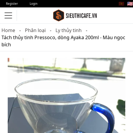
🇻🇳
🇺🇸
Register
Login
Home
Phân loại
Ly thủy tinh
Tách thủy tinh Pressoco, dòng Ayaka 200ml - Màu ngọc
bích