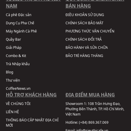
NAM
BÁN HÀNG
Cà phê Đặc sản
ĐIỀU KHOẢN SỬ DỤNG
Dụng Cụ Pha Chế
CHÍNH SÁCH BẢO MẬT
Máy Ngành Cà Phê
PHƯƠNG THỨC VẬN CHUYỂN
Quầy Bar
CHÍNH SÁCH ĐỔI TRẢ
Giải Pháp
BẢO HÀNH VÀ SỬA CHỮA
Combo & Kit
BẢO TRÌ HÀNG THÁNG
Trà Nhập khẩu
Blog
Thư viện
CoffeeNews.vn
HỖ TRỢ KHÁCH HÀNG
ĐỊA ĐIỂM MUA HÀNG
VỀ CHÚNG TÔI
Showroom 1:
108 Trần Hưng Đạo,
Phường Bến Thành, TP. Hồ Chí Minh,
LIÊN HỆ
Việt Nam
THÔNG BÁO CẬP NHẬT ĐỊA CHỈ
Hotline:
(+84) 869.367.069
MỚI
Email:
info@sieuthicafe.vn