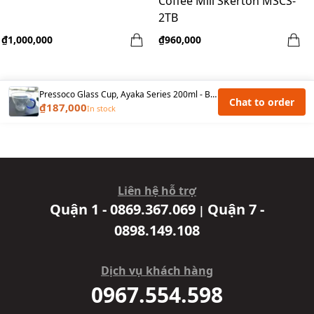
Coffee Mill Skerton MSCS-
2TB
₫1,000,000
₫960,000
Pressoco Glass Cup, Ayaka Series 200ml - Blue
Chat to order
₫187,000
In stock
Liên hệ hỗ trợ
Quận 1 - 0869.367.069
Quận 7 -
|
0898.149.108
Dịch vụ khách hàng
0967.554.598