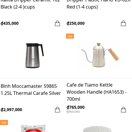
Black (2-4 )cups
Red (1-4 cups)
₫435,000
₫250,000
Sale
Cafe de Tiamo Kettle
Bình Moccamaster 59865
Wooden Handle (HA1653) -
1.25L Thermal Carafe Silver
700ml
₫765,000
₫2,997,000
₫850,000
Sale