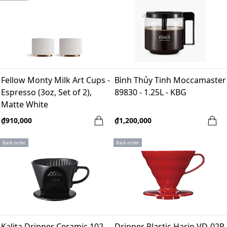
Fellow Monty Milk Art Cups -
Bình Thủy Tinh Moccamaster
Espresso (3oz, Set of 2),
89830 - 1.25L - KBG
Matte White
₫910,000
₫1,200,000
Back order
Back order
Kalita Dripper Ceramic 102
Dripper Plastic Hario VD-02R