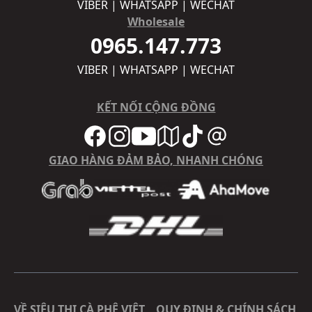
VIBER | WHATSAPP | WECHAT
Wholesale
0965.147.773
VIBER | WHATSAPP | WECHAT
KẾT NỐI CỘNG ĐỒNG
GIAO HÀNG ĐẢM BẢO, NHANH CHÓNG
VỀ SIÊU THỊ CÀ PHÊ VIỆT
QUY ĐỊNH & CHÍNH SÁCH