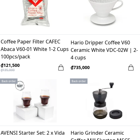
Coffee Paper Filter CAFEC
Hario Dripper Coffee V60
Abaca V60-01 White 1-2 Cups
Ceramic White VDC-02W | 2-
100pcs/pack
4 cups
₫121,500
₫735,000
₫135,000
Back order
Back order
AVENSI Starter Set: 2 x Vida
Hario Grinder Ceramic