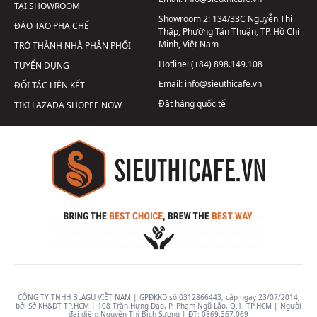
TẠI SHOWROOM
Showroom 2:
134/33C Nguyễn Thị
ĐÀO TẠO PHA CHẾ
Thập, Phường Tân Thuận, TP. Hồ Chí
Minh, Việt Nam
TRỞ THÀNH NHÀ PHÂN PHỐI
Hotline:
(+84) 898.149.108
TUYỂN DỤNG
Email:
info@sieuthicafe.vn
ĐỐI TÁC LIÊN KẾT
Đặt hàng quốc tế
TIKI
LAZADA
SHOPEE
NOW
CÔNG TY TNHH BLAGU VIỆT NAM | GPĐKKD số 0312866443, cấp ngày 23/07/2014,
bởi Sở KH&ĐT TP.HCM | 108 Trần Hưng Đạo, P. Phạm Ngũ Lão, Q.1, TP.HCM | Người
đại diện: Nguyễn Thị Bích Sương | ĐT:
0869.367.069