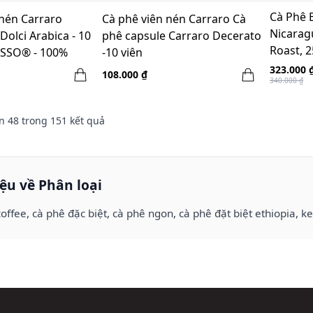
Cà Phê 
 nén Carraro
Cà phê viên nén Carraro Cà
Nicarag
Dolci Arabica - 10
phê capsule Carraro Decerato
Roast, 
ESSO® - 100%
-10 viên
NESPRESSO®(60A+40R)
323.000 
108.000 ₫
340.000 ₫
n
48
trong
151
kết quả
iệu về Phân loại
coffee, cà phê đặc biệt, cà phê ngon, cà phê đặt biệt ethiopia, 