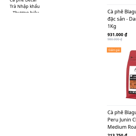
Trà Nhập khẩu
Cà phê Blag
Thương hiệu
đặc sản - D
Blagu Việt Nam
Tèepresso
1Kg
Twinings of London UK
931.000 ₫
Phân loại lá trà
980.000 ₫
Trà đen
Trà trái cây &amp; Thảo mộc
Giảm giá
Trà xanh
Bộ sưu tập trà
Trà túi lọc
Trà sợi
Trà lá
Khu vực trồng trà
Việt Nam
Ấn Độ
Sri-lanka
Cà phê Blag
Trung Quốc
Peru Junin 
Nam Phi
Medium Roa
213.750 ₫