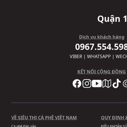
Quận 1
Dịch vụ khách hàng
0967.554.59
VIBER | WHATSAPP | WEC
KẾT NỐI CỘNG ĐỒNG
VỀ SIÊU THỊ CÀ PHÊ VIỆT NAM
QUY ĐỊNH 
Cà phê Đặc sản
ĐIỀU KHOẢN S