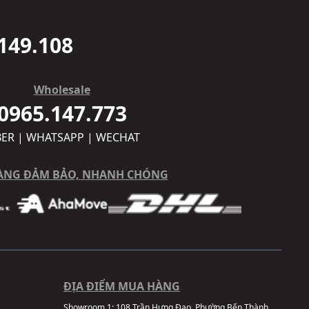
149.108
Wholesale
0965.147.773
BER | WHATSAPP | WECHAT
ÀNG ĐẢM BẢO, NHANH CHÓNG
ĐỊA ĐIỂM MUA HÀNG
Showroom 1:
108 Trần Hưng Đạo, Phường Bến Thành,