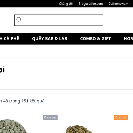
Chúng tôi
Blagucoffee.com
Coffeenews.vn
H CÀ PHÊ
QUẦY BAR & LAB
COMBO & GIFT
HOR
ại
n
48
trong
151
kết quả
Đặt trước
Giảm giá