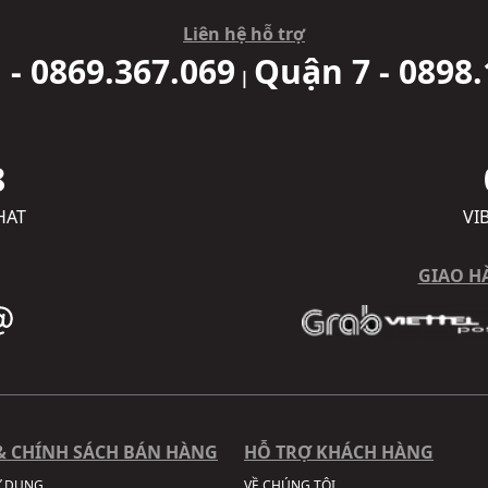
Liên hệ hỗ trợ
 - 0869.367.069
Quận 7 - 0898.
|
8
HAT
VI
GIAO H
& CHÍNH SÁCH BÁN HÀNG
HỖ TRỢ KHÁCH HÀNG
Ử DỤNG
VỀ CHÚNG TÔI