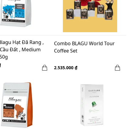
Blagu Hạt Đã Rang ,
Combo BLAGU World Tour
 Cầu Đất , Medium
Coffee Set
250g
₫
2.535.000 ₫