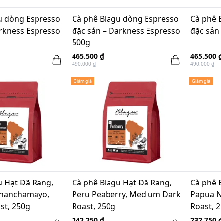
u dòng Espresso
Cà phê Blagu dòng Espresso
Cà phê 
arkness Espresso
đặc sản – Darkness Espresso
đặc sản
500g
465.500 ₫
465.500 
490.000 ₫
490.000 ₫
Giảm giá
Giảm giá
u Hạt Đã Rang,
Cà phê Blagu Hạt Đã Rang,
Cà phê 
Chanchamayo,
Peru Peaberry, Medium Dark
Papua 
st, 250g
Roast, 250g
Roast, 
242.250 ₫
232.750 