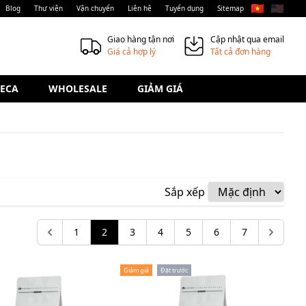
🇻🇳
🇺🇸
Blog
Thư viện
Vận chuyển
Liên hệ
Tuyển dụng
Sitemap
Giao hàng tận nơi
Cập nhật qua email
Giá cả hợp lý
Tất cả đơn hàng
ECA
WHOLESALE
GIẢM GIÁ
Sắp xếp
1
2
3
4
5
6
7
Giảm giá
Đặt trước