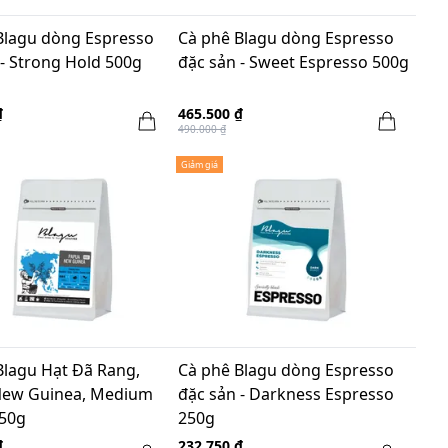
Blagu dòng Espresso
Cà phê Blagu dòng Espresso
 - Strong Hold 500g
đặc sản - Sweet Espresso 500g
₫
465.500 ₫
490.000 ₫
Giảm giá
Blagu Hạt Đã Rang,
Cà phê Blagu dòng Espresso
New Guinea, Medium
đặc sản - Darkness Espresso
250g
250g
₫
232.750 ₫