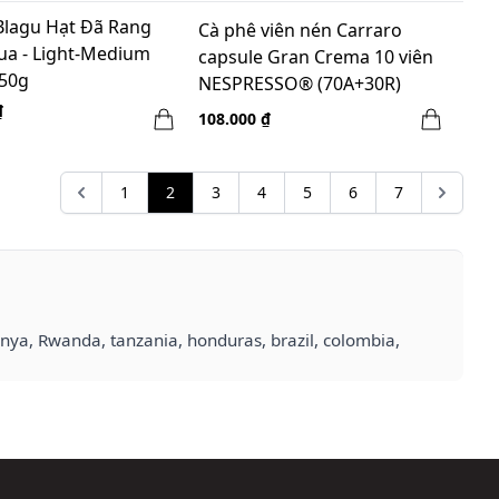
Blagu Hạt Đã Rang
Cà phê viên nén Carraro
ua - Light-Medium
capsule Gran Crema 10 viên
250g
NESPRESSO® (70A+30R)
₫
108.000 ₫
1
2
3
4
5
6
7
kenya, Rwanda, tanzania, honduras, brazil, colombia,