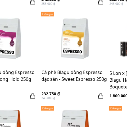
255.000 ₫
245.000 ₫
Giảm giá
u dòng Espresso
Cà phê Blagu dòng Espresso
5 Lon x
trong Hold 250g
đặc sản - Sweet Espresso 250g
Blagu H
Boquete
232.750 ₫
1.800.00
245.000 ₫
Giảm giá
Giảm giá