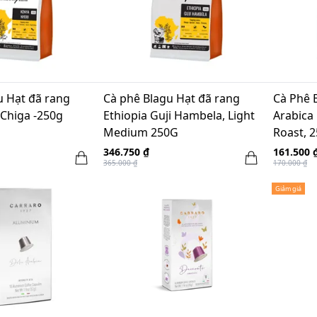
u Hạt đã rang
Cà phê Blagu Hạt đã rang
Cà Phê 
 Chiga -250g
Ethiopia Guji Hambela, Light
Arabica
Medium 250G
Roast, 
346.750 ₫
161.500 
365.000 ₫
170.000 ₫
Giảm giá