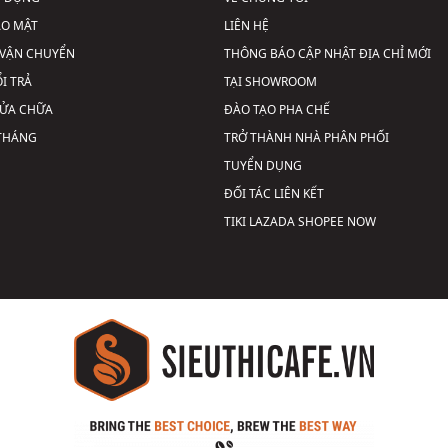
ẢO MẬT
LIÊN HỆ
VẬN CHUYỂN
THÔNG BÁO CẬP NHẬT ĐỊA CHỈ MỚI
I TRẢ
TẠI SHOWROOM
SỬA CHỮA
ĐÀO TẠO PHA CHẾ
 THÁNG
TRỞ THÀNH NHÀ PHÂN PHỐI
TUYỂN DỤNG
ĐỐI TÁC LIÊN KẾT
TIKI
LAZADA
SHOPEE
NOW