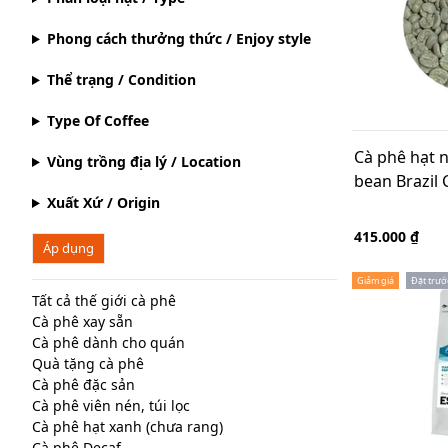
Phong cách thưởng thức / Enjoy style
Thể trạng / Condition
Type Of Coffee
Cà phê hạt 
Vùng trồng địa lý / Location
bean Brazil 
Xuất Xứ / Origin
415.000 ₫
Áp dụng
Giảm giá
Đặt trướ
Tất cả thế giới cà phê
Cà phê xay sẵn
Cà phê dành cho quán
Quà tặng cà phê
Cà phê đặc sản
Cà phê viên nén, túi lọc
Cà phê hạt xanh (chưa rang)
Cà phê Decaf