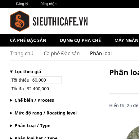
Đăng ký
Đăng nhập
CÀ PHÊ ĐẶC SẢN
DỤNG CỤ PHA CHẾ
MÁY NGÀN
Trang chủ
Cà phê Đặc sản
Phân loại
Phân lo
Lọc theo giá
Tối thiểu
Tối đa
Chế biến / Process
Hiển thị
25
đế
Mức độ rang / Roasting level
Phân Loại / Type
Phân loại hạt / Type