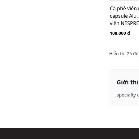
Cà phê viên
capsule Alu. 
viên NESPR
Arabica
108.000 ₫
Hiển thị
25
đế
Giới th
specialty 