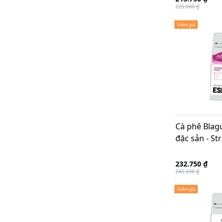
225.000 ₫
Giảm giá
Cà phê Blag
đặc sản - S
232.750 ₫
245.000 ₫
Giảm giá