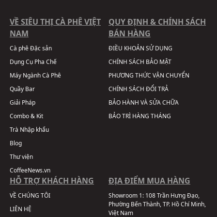
VỀ SIÊU THỊ CÀ PHÊ VIỆT
QUY ĐỊNH & CHÍNH SÁCH
NAM
BÁN HÀNG
Cà phê Đặc sản
ĐIỀU KHOẢN SỬ DỤNG
Dụng Cụ Pha Chế
CHÍNH SÁCH BẢO MẬT
Máy Ngành Cà Phê
PHƯƠNG THỨC VẬN CHUYỂN
Quầy Bar
CHÍNH SÁCH ĐỔI TRẢ
Giải Pháp
BẢO HÀNH VÀ SỬA CHỮA
Combo & Kit
BẢO TRÌ HÀNG THÁNG
Trà Nhập khẩu
Blog
Thư viện
CoffeeNews.vn
HỖ TRỢ KHÁCH HÀNG
ĐỊA ĐIỂM MUA HÀNG
VỀ CHÚNG TÔI
Showroom 1:
108 Trần Hưng Đạo,
Phường Bến Thành, TP. Hồ Chí Minh,
LIÊN HỆ
Việt Nam