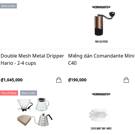
Back order
Double Mesh Metal Dripper
Miếng dán Comandante Mini
Hario - 2-4 cups
C40
₫1,045,000
₫190,000
Out of Stock
Back order