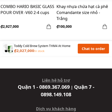
COMBO HARIO BASIC GLASS
Khay nhựa chứa hạt cà phê
POUR OVER -V60 2-4 cups
Comandante size nhỏ -
Trắng
₫2,927,000
₫100,000
Toddy Cold Brew System THM4 At Home
Chat to order
₫2,027,000
In stock
Liên hệ hỗ trợ
Quận 1 - 0869.367.069
Quận 7 -
|
0898.149.108
Dịch vụ khách hàng