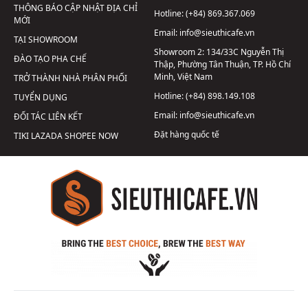
THÔNG BÁO CẬP NHẬT ĐỊA CHỈ
Hotline:
(+84) 869.367.069
MỚI
Email:
info@sieuthicafe.vn
TẠI SHOWROOM
Showroom 2:
134/33C Nguyễn Thị
ĐÀO TẠO PHA CHẾ
Thập, Phường Tân Thuận, TP. Hồ Chí
Minh, Việt Nam
TRỞ THÀNH NHÀ PHÂN PHỐI
Hotline:
(+84) 898.149.108
TUYỂN DỤNG
Email:
info@sieuthicafe.vn
ĐỐI TÁC LIÊN KẾT
Đặt hàng quốc tế
TIKI
LAZADA
SHOPEE
NOW