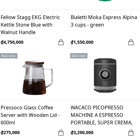
Fellow Stagg EKG Electric
Bialetti Moka Express Alpina
Kettle Stone Blue with
3 cups - green
Walnut Handle
₫4,750,000
₫1,550,000
Back order
Back order
Pressoco Glass Coffee
WACACO PICOPRESSO
Server with Wooden Lid -
MACHINE A ESPRESSO
600ml
PORTABLE, SUPER CREMA,
NEW
₫275,000
₫3,290,000