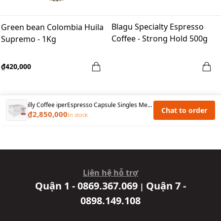
Blagu Specialty Espresso
Green bean Colombia Huila
Coffee - Strong Hold 500g
Supremo - 1Kg
₫420,000
illy Coffee iperEspresso Capsule Singles Medium Roast - 100 capsules/ Box
Chat to order
₫2,850,000
In stock
Liên hệ hỗ trợ
Quận 1 - 0869.367.069
Quận 7 -
|
0898.149.108