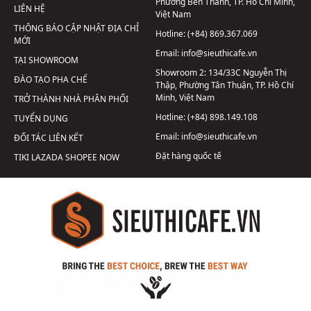
Phường Bến Thành, TP. Hồ Chí Minh,
LIÊN HỆ
Việt Nam
THÔNG BÁO CẬP NHẬT ĐỊA CHỈ
Hotline:
(+84) 869.367.069
MỚI
Email:
info@sieuthicafe.vn
TẠI SHOWROOM
Showroom 2:
134/33C Nguyễn Thị
ĐÀO TẠO PHA CHẾ
Thập, Phường Tân Thuận, TP. Hồ Chí
Minh, Việt Nam
TRỞ THÀNH NHÀ PHÂN PHỐI
Hotline:
(+84) 898.149.108
TUYỂN DỤNG
Email:
info@sieuthicafe.vn
ĐỐI TÁC LIÊN KẾT
Đặt hàng quốc tế
TIKI
LAZADA
SHOPEE
NOW