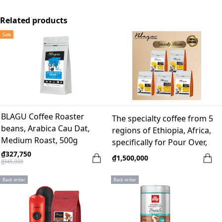
Related products
Sale
BLAGU Coffee Roaster
The specialty coffee from 5
beans, Arabica Cau Dat,
regions of Ethiopia, Africa,
Medium Roast, 500g
specifically for Pour Over,
100% Arabica - Heirloom
₫327,750
₫1,500,000
₫345,000
Back order
Back order