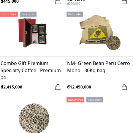
₫415,000
₫290,000
Out of Stock
Back order
Back order
Combo Gift Premium
NM- Green Bean Peru Cerro
Specialty Coffee - Premium
Mono - 30Kg bag
04
₫2,415,000
₫12,450,000
Out of Stock
Back order