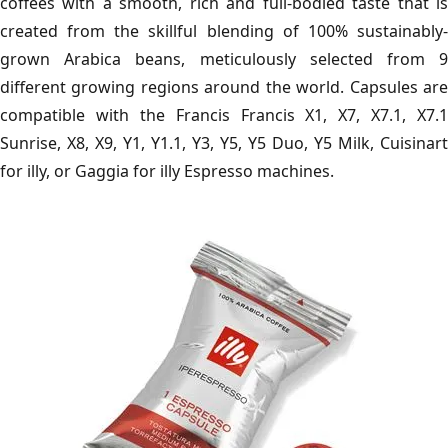
coffees with a smooth, rich and full-bodied taste that is
created from the skillful blending of 100% sustainably-
grown Arabica beans, meticulously selected from 9
different growing regions around the world. Capsules are
compatible with the Francis Francis X1, X7, X7.1, X7.1
Sunrise, X8, X9, Y1, Y1.1, Y3, Y5, Y5 Duo, Y5 Milk, Cuisinart
for illy, or Gaggia for illy Espresso machines.