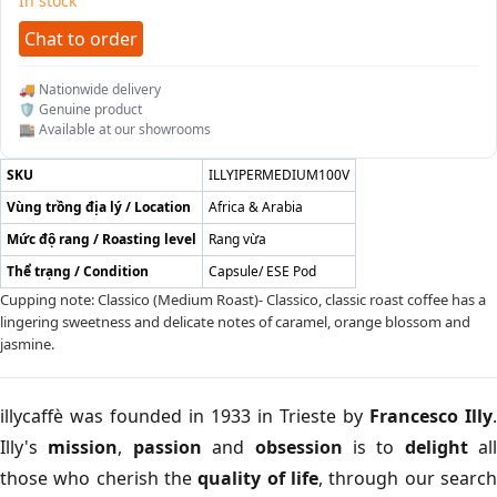
In stock
Chat to order
🚚 Nationwide delivery
🛡️ Genuine product
🏬 Available at our showrooms
SKU
ILLYIPERMEDIUM100V
Vùng trồng địa lý / Location
Africa & Arabia
Mức độ rang / Roasting level
Rang vừa
Thể trạng / Condition
Capsule/ ESE Pod
Cupping note: Classico (Medium Roast)- Classico, classic roast coffee has a
lingering sweetness and delicate notes of caramel, orange blossom and
jasmine.
illycaffè was founded in 1933 in Trieste by
Francesco Illy
.
Illy's
m
ission
,
passion
and
obsession
is to
delight
all
those who cherish the
quality
of
life
, through our searc