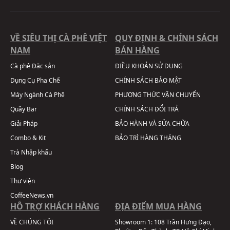
VỀ SIÊU THỊ CÀ PHÊ VIỆT
QUY ĐỊNH & CHÍNH SÁCH
NAM
BÁN HÀNG
Cà phê Đặc sản
ĐIỀU KHOẢN SỬ DỤNG
Dụng Cụ Pha Chế
CHÍNH SÁCH BẢO MẬT
Máy Ngành Cà Phê
PHƯƠNG THỨC VẬN CHUYỂN
Quầy Bar
CHÍNH SÁCH ĐỔI TRẢ
Giải Pháp
BẢO HÀNH VÀ SỬA CHỮA
Combo & Kit
BẢO TRÌ HÀNG THÁNG
Trà Nhập khẩu
Blog
Thư viện
CoffeeNews.vn
HỖ TRỢ KHÁCH HÀNG
ĐỊA ĐIỂM MUA HÀNG
VỀ CHÚNG TÔI
Showroom 1:
108 Trần Hưng Đạo,