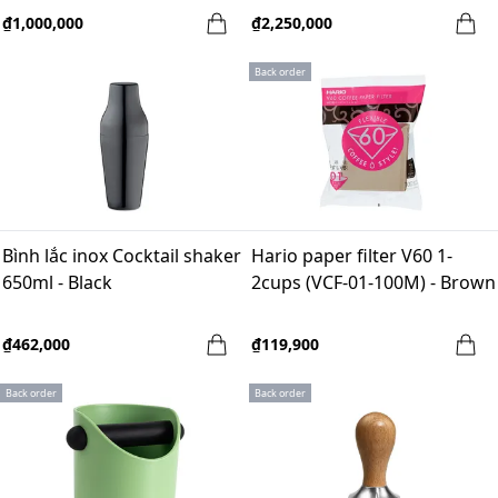
₫1,000,000
₫2,250,000
Back order
Bình lắc inox Cocktail shaker
Hario paper filter V60 1-
650ml - Black
2cups (VCF-01-100M) - Brown
₫462,000
₫119,900
Back order
Back order