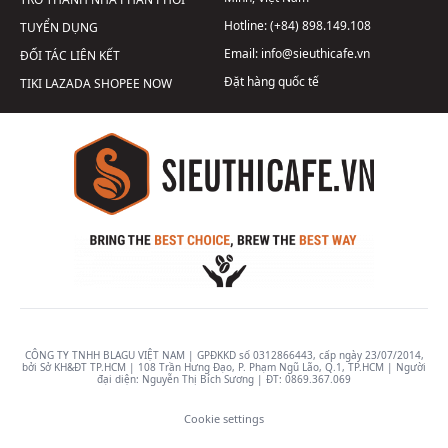
Hotline:
(+84) 898.149.108
TUYỂN DỤNG
Email:
info@sieuthicafe.vn
ĐỐI TÁC LIÊN KẾT
Đặt hàng quốc tế
TIKI
LAZADA
SHOPEE
NOW
CÔNG TY TNHH BLAGU VIỆT NAM | GPĐKKD số 0312866443, cấp ngày 23/07/2014,
bởi Sở KH&ĐT TP.HCM | 108 Trần Hưng Đạo, P. Phạm Ngũ Lão, Q.1, TP.HCM | Người
đại diện: Nguyễn Thị Bích Sương | ĐT:
0869.367.069
Cookie settings