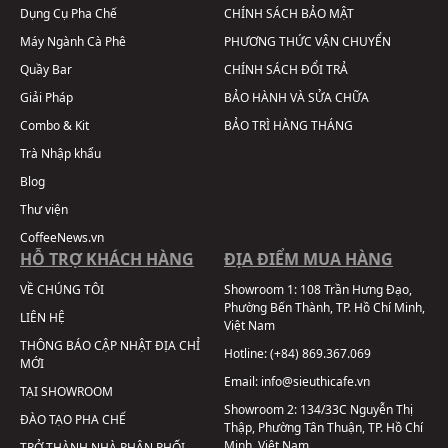
Dụng Cụ Pha Chế
CHÍNH SÁCH BẢO MẬT
Máy Ngành Cà Phê
PHƯƠNG THỨC VẬN CHUYỂN
Quầy Bar
CHÍNH SÁCH ĐỔI TRẢ
Giải Pháp
BẢO HÀNH VÀ SỬA CHỮA
Combo & Kit
BẢO TRÌ HÀNG THÁNG
Trà Nhập khẩu
Blog
Thư viện
CoffeeNews.vn
HỖ TRỢ KHÁCH HÀNG
ĐỊA ĐIỂM MUA HÀNG
VỀ CHÚNG TÔI
Showroom 1:
108 Trần Hưng Đạo,
Phường Bến Thành, TP. Hồ Chí Minh,
LIÊN HỆ
Việt Nam
THÔNG BÁO CẬP NHẬT ĐỊA CHỈ
Hotline:
(+84) 869.367.069
MỚI
Email:
info@sieuthicafe.vn
TẠI SHOWROOM
Showroom 2:
134/33C Nguyễn Thị
ĐÀO TẠO PHA CHẾ
Thập, Phường Tân Thuận, TP. Hồ Chí
Minh, Việt Nam
TRỞ THÀNH NHÀ PHÂN PHỐI