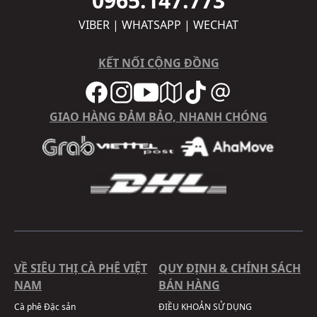
0965.147.773
VIBER | WHATSAPP | WECHAT
KẾT NỐI CỘNG ĐỒNG
GIAO HÀNG ĐẢM BẢO, NHANH CHÓNG
VỀ SIÊU THỊ CÀ PHÊ VIỆT
QUY ĐỊNH & CHÍNH SÁCH
NAM
BÁN HÀNG
Cà phê Đặc sản
ĐIỀU KHOẢN SỬ DỤNG