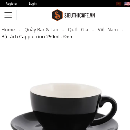
🇻🇳
🇺🇸
Register
Login
Home
Quầy Bar & Lab
Quốc Gia
Việt Nam
Bộ tách Cappuccino 250ml - Đen