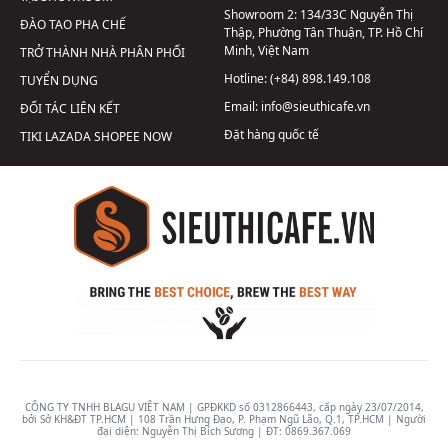
Showroom 2:
134/33C Nguyễn Thị
ĐÀO TẠO PHA CHẾ
Thập, Phường Tân Thuận, TP. Hồ Chí
Minh, Việt Nam
TRỞ THÀNH NHÀ PHÂN PHỐI
Hotline:
(+84) 898.149.108
TUYỂN DỤNG
Email:
info@sieuthicafe.vn
ĐỐI TÁC LIÊN KẾT
Đặt hàng quốc tế
TIKI
LAZADA
SHOPEE
NOW
CÔNG TY TNHH BLAGU VIỆT NAM | GPĐKKD số 0312866443, cấp ngày 23/07/2014,
bởi Sở KH&ĐT TP.HCM | 108 Trần Hưng Đạo, P. Phạm Ngũ Lão, Q.1, TP.HCM | Người
đại diện: Nguyễn Thị Bích Sương | ĐT:
0869.367.069