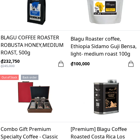
BLAGU COFFEE ROASTER
Blagu Roaster coffee,
ROBUSTA HONEY,MEDIUM
Ethiopia Sidamo Guji Bensa,
ROAST, 500g
light- medium roast 100g
₫232,750
₫100,000
₫245,000
Out of Stock
Back order
Combo Gift Premium
[Premium] Blagu Coffee
Specialty Coffee - Classic
Roasted Costa Rica Los