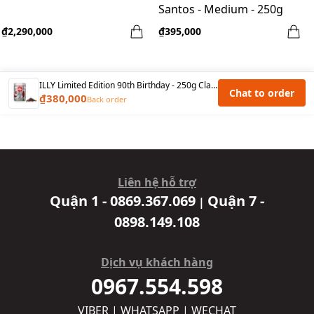
Santos - Medium - 250g
₫2,290,000
₫395,000
ILLY Limited Edition 90th Birthday - 250g Classico Roast Beans
Chat to order
₫380,000
Back order
Liên hệ hỗ trợ
Quận 1 - 0869.367.069
Quận 7 -
|
0898.149.108
Dịch vụ khách hàng
0967.554.598
VIBER | WHATSAPP | WECHAT