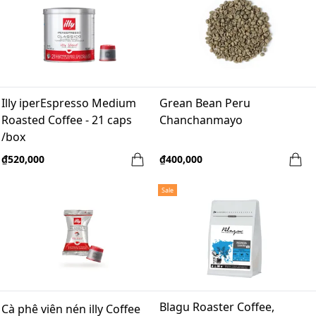
Illy iperEspresso Medium
Grean Bean Peru
Roasted Coffee - 21 caps
Chanchanmayo
/box
₫520,000
₫400,000
Sale
Blagu Roaster Coffee,
Cà phê viên nén illy Coffee