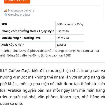
🚚 Nationwide delivery
🛡️ Genuine product
SKU
Il-90thclassico-250g
Phong cách thưởng thức / Enjoy style
Espresso
Mức độ rang / Roasting level
Đậm Vừa
Xuất Xứ / Origin
Ý/Italia
Thành phần: 100% cà phê Arabica Nốt hương: caramel, hoa cam và hoa
nhài Nồng độ caffeine: 60mg (không cao hơn 1,5%)
ILLY Coffee được biết đến thương hiệu chất lượng cao và
hương vị mượt mà không thể nhầm lẫn với những hãng cà
phê khác , một sự pha trộn nổi bật được tạo thành từ chín
loại Arabica nguyên bản mà mỗi ngày làm mê mẩn hàng
triệu người tại nhà, văn phòng, khách sạn, nhà hàng và
quán cà phê.