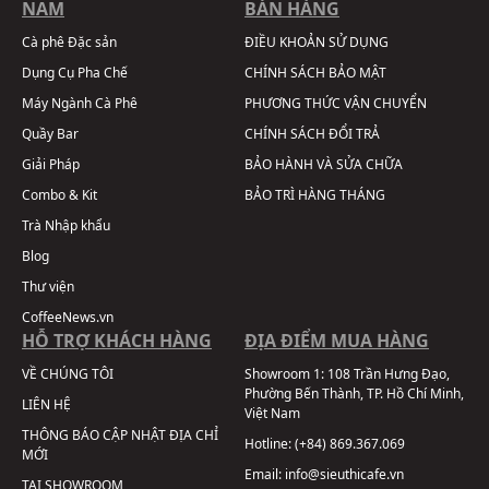
NAM
BÁN HÀNG
Cà phê Đặc sản
ĐIỀU KHOẢN SỬ DỤNG
Dụng Cụ Pha Chế
CHÍNH SÁCH BẢO MẬT
Máy Ngành Cà Phê
PHƯƠNG THỨC VẬN CHUYỂN
Quầy Bar
CHÍNH SÁCH ĐỔI TRẢ
Giải Pháp
BẢO HÀNH VÀ SỬA CHỮA
Combo & Kit
BẢO TRÌ HÀNG THÁNG
Trà Nhập khẩu
Blog
Thư viện
CoffeeNews.vn
HỖ TRỢ KHÁCH HÀNG
ĐỊA ĐIỂM MUA HÀNG
VỀ CHÚNG TÔI
Showroom 1:
108 Trần Hưng Đạo,
Phường Bến Thành, TP. Hồ Chí Minh,
LIÊN HỆ
Việt Nam
THÔNG BÁO CẬP NHẬT ĐỊA CHỈ
Hotline:
(+84) 869.367.069
MỚI
Email:
info@sieuthicafe.vn
TẠI SHOWROOM