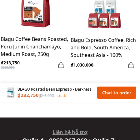
Blagu Coffee Beans Roasted,
Blagu Espresso Coffee, Rich
Peru Junin Chanchamayo,
and Bold, South America,
Medium Roast, 250g
Southeast Asia - 100%
Arabica
₫213,750
₫1,030,000
₫225,000
BLAGU Roasted Bean Espresso - Darkness Espresso - 250g
Chat to order
₫232,750
₫245,000
In stock
Liên hệ hỗ trợ