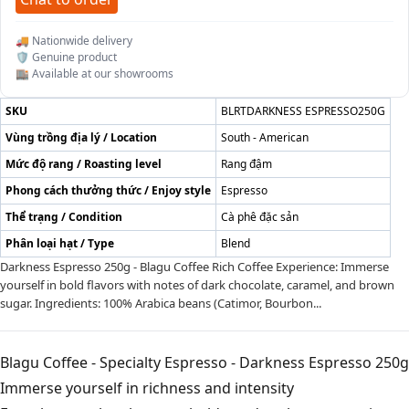
🚚 Nationwide delivery
🛡️ Genuine product
🏬 Available at our showrooms
SKU
BLRTDARKNESS ESPRESSO250G
Vùng trồng địa lý / Location
South - American
Mức độ rang / Roasting level
Rang đậm
Phong cách thưởng thức / Enjoy style
Espresso
Thể trạng / Condition
Cà phê đặc sản
Phân loại hạt / Type
Blend
Darkness Espresso 250g - Blagu Coffee Rich Coffee Experience: Immerse
yourself in bold flavors with notes of dark chocolate, caramel, and brown
sugar. Ingredients: 100% Arabica beans (Catimor, Bourbon...
Blagu Coffee - Specialty Espresso - Darkness Espresso 250g
Immerse yourself in richness and intensity