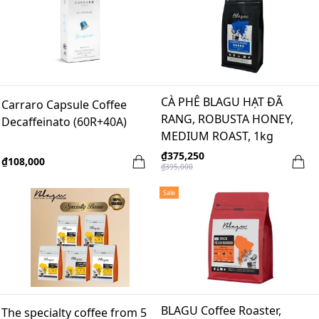
CÀ PHÊ BLAGU HẠT ĐÃ
Carraro Capsule Coffee
RANG, ROBUSTA HONEY,
Decaffeinato (60R+40A)
MEDIUM ROAST, 1kg
₫375,250
₫108,000
₫395,000
Sale
BLAGU Coffee Roaster,
The specialty coffee from 5