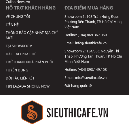
CoffeeNews.vn
HỖ TRỢ KHÁCH HÀNG
ĐỊA ĐIỂM MUA HÀNG
VỀ CHÚNG TÔI
Showroom 1:
108 Trần Hưng Đạo,
Phường Bến Thành, TP. Hồ Chí Minh,
LIÊN HỆ
Việt Nam
THÔNG BÁO CẬP NHẬT ĐỊA CHỈ
Hotline:
(+84) 869.367.069
MỚI
Email:
info@sieuthicafe.vn
TẠI SHOWROOM
Showroom 2:
134/33C Nguyễn Thị
ĐÀO TẠO PHA CHẾ
Thập, Phường Tân Thuận, TP. Hồ Chí
Minh, Việt Nam
TRỞ THÀNH NHÀ PHÂN PHỐI
Hotline:
(+84) 898.149.108
TUYỂN DỤNG
Email:
info@sieuthicafe.vn
ĐỐI TÁC LIÊN KẾT
Đặt hàng quốc tế
TIKI
LAZADA
SHOPEE
NOW