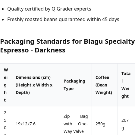
Quality certified by Q Grader experts
Freshly roasted beans guaranteed within 45 days
Packaging Standards for Blagu Specialty
Espresso - Darkness
W
Tota
ei
Dimensions (cm)
Coffee
Packaging
l
g
(Height x Width x
(Bean
Type
Wei
h
Depth)
Weight)
ght
t
2
Zip Bag
5
267
19x12x7.6
with One-
250g
0
g
Way Valve