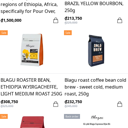
BRAZIL YELLOW BOURBON,
regions of Ethiopia, Africa,
250g
specifically for Pour Over,
100% Arabica - Heirloom
₫213,750
₫1,500,000
₫225,000
Sale
Sale
BLAGU ROASTER BEAN,
Blagu roast coffee bean cold
ETHIOPIA W.YIRGACHEFFE,
brew - sweet cold, medium
LIGHT MEDIUM ROAST 250G
roast, 250g
₫308,750
₫232,750
₫325,000
₫245,000
Sale
Back order