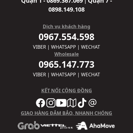
Quận 1 - 0869.367.069
Quận 7 -
|
0898.149.108
Dịch vụ khách hàng
0967.554.598
VIBER | WHATSAPP | WECHAT
Wholesale
0965.147.773
VIBER | WHATSAPP | WECHAT
KẾT NỐI CỘNG ĐỒNG
GIAO HÀNG ĐẢM BẢO, NHANH CHÓNG