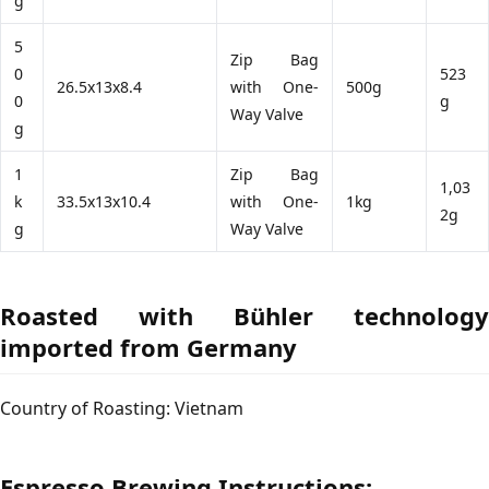
g
5
Zip Bag
0
523
26.5x13x8.4
with One-
500g
0
g
Way Valve
g
1
Zip Bag
1,03
k
33.5x13x10.4
with One-
1kg
2g
g
Way Valve
Roasted with Bühler technology
imported from Germany
Country of Roasting: Vietnam
Espresso Brewing Instructions: