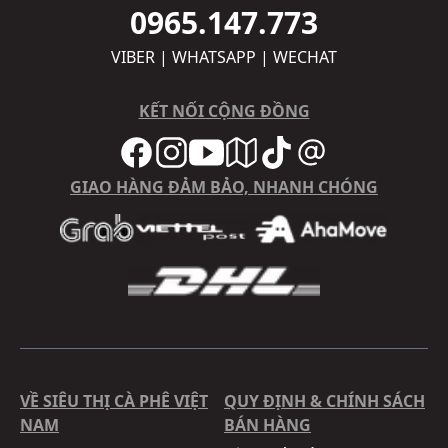
0965.147.773
VIBER | WHATSAPP | WECHAT
KẾT NỐI CỘNG ĐỒNG
GIAO HÀNG ĐẢM BẢO, NHANH CHÓNG
VỀ SIÊU THỊ CÀ PHÊ VIỆT
QUY ĐỊNH & CHÍNH SÁCH
NAM
BÁN HÀNG