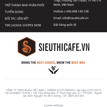
Thập, Phường Tân Thuận, TP. Hồ Chí
Minh, Việt Nam
TRỞ THÀNH NHÀ PHÂN PHỐI
Hotline:
(+84) 898.149.108
TUYỂN DỤNG
Email:
info@sieuthicafe.vn
ĐỐI TÁC LIÊN KẾT
Đặt hàng quốc tế
TIKI
LAZADA
SHOPEE
NOW
CÔNG TY TNHH BLAGU VIỆT NAM | GPĐKKD số 0312866443, cấp ngày 23/07/2014,
bởi Sở KH&ĐT TP.HCM | 108 Trần Hưng Đạo, P. Phạm Ngũ Lão, Q.1, TP.HCM | Người
đại diện: Nguyễn Thị Bích Sương | ĐT:
0869.367.069
Cookie settings