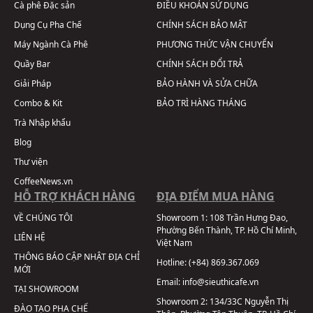
Cà phê Đặc sản
ĐIỀU KHOẢN SỬ DỤNG
Dụng Cụ Pha Chế
CHÍNH SÁCH BẢO MẬT
Máy Ngành Cà Phê
PHƯƠNG THỨC VẬN CHUYỂN
Quầy Bar
CHÍNH SÁCH ĐỔI TRẢ
Giải Pháp
BẢO HÀNH VÀ SỬA CHỮA
Combo & Kit
BẢO TRÌ HÀNG THÁNG
Trà Nhập khẩu
Blog
Thư viện
CoffeeNews.vn
HỖ TRỢ KHÁCH HÀNG
ĐỊA ĐIỂM MUA HÀNG
VỀ CHÚNG TÔI
Showroom 1:
108 Trần Hưng Đạo,
Phường Bến Thành, TP. Hồ Chí Minh,
LIÊN HỆ
Việt Nam
THÔNG BÁO CẬP NHẬT ĐỊA CHỈ
Hotline:
(+84) 869.367.069
MỚI
Email:
info@sieuthicafe.vn
TẠI SHOWROOM
Showroom 2:
134/33C Nguyễn Thị
ĐÀO TẠO PHA CHẾ