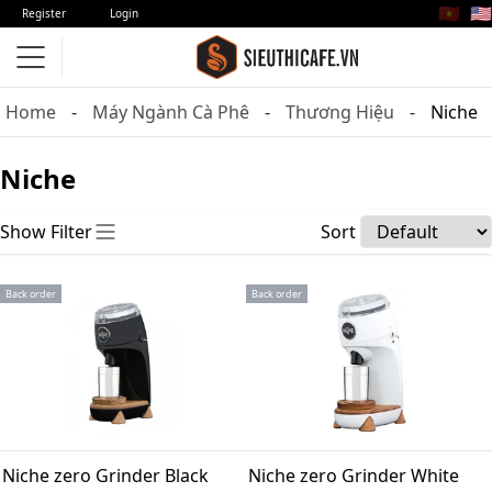
🇻🇳
🇺🇸
Register
Login
Home
Máy Ngành Cà Phê
Thương Hiệu
Niche
Niche
Show Filter
Sort
Back order
Back order
Niche zero Grinder Black
Niche zero Grinder White