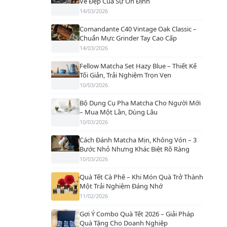
Vẻ Đẹp Của Sự Ổn Định
14/03/2026
Comandante C40 Vintage Oak Classic –
Chuẩn Mực Grinder Tay Cao Cấp
14/03/2026
Fellow Matcha Set Hazy Blue – Thiết Kế
Tối Giản, Trải Nghiệm Trọn Vẹn
10/03/2026
Bộ Dụng Cụ Pha Matcha Cho Người Mới
– Mua Một Lần, Dùng Lâu
10/03/2026
Cách Đánh Matcha Mịn, Không Vón – 3
Bước Nhỏ Nhưng Khác Biệt Rõ Ràng
10/03/2026
Quà Tết Cà Phê – Khi Món Quà Trở Thành
Một Trải Nghiệm Đáng Nhớ
11/02/2026
Gợi Ý Combo Quà Tết 2026 – Giải Pháp
Quà Tặng Cho Doanh Nghiệp