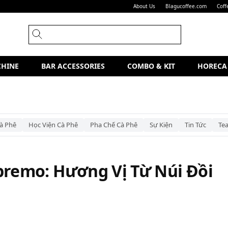
About Us
Blagucoffee.com
Coff
CHINE
BAR ACCESSORIES
COMBO & KIT
HORECA
à Phê
Học Viện Cà Phê
Pha Chế Cà Phê
Sự Kiện
Tin Tức
Te
premo: Hương Vị Từ Núi Đồi