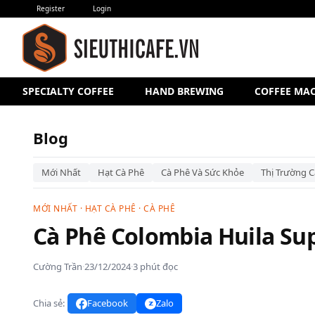
Register
Login
SPECIALTY COFFEE
HAND BREWING
COFFEE MA
Blog
Mới Nhất
Hạt Cà Phê
Cà Phê Và Sức Khỏe
Thị Trường C
MỚI NHẤT
·
HẠT CÀ PHÊ
·
CÀ PHÊ
Cà Phê Colombia Huila Su
Cường Trần
·
23/12/2024
·
3 phút đọc
Chia sẻ:
Facebook
Zalo