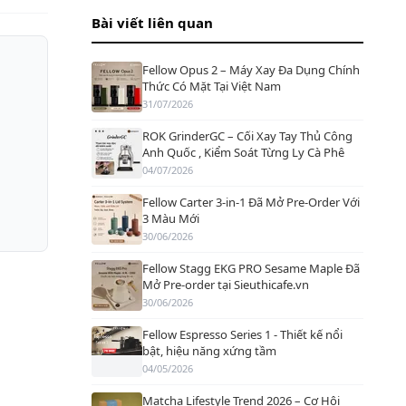
Bài viết liên quan
Fellow Opus 2 – Máy Xay Đa Dụng Chính
Thức Có Mặt Tại Việt Nam
31/07/2026
ROK GrinderGC – Cối Xay Tay Thủ Công
Anh Quốc , Kiểm Soát Từng Ly Cà Phê
04/07/2026
Fellow Carter 3-in-1 Đã Mở Pre-Order Với
3 Màu Mới
30/06/2026
Fellow Stagg EKG PRO Sesame Maple Đã
Mở Pre-order tại Sieuthicafe.vn
30/06/2026
Fellow Espresso Series 1 - Thiết kế nổi
bật, hiệu năng xứng tầm
04/05/2026
Matcha Lifestyle Trend 2026 – Cơ Hội