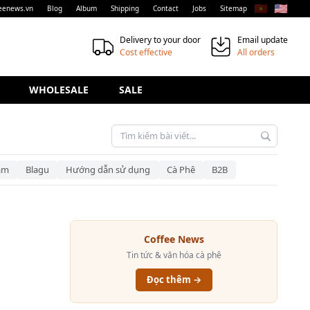
🇻🇳
🇺🇸
eenews.vn
Blog
Album
Shipping
Contact
Jobs
Sitemap
Delivery to your door
Email update
Cost effective
All orders
WHOLESALE
SALE
am
Blagu
Hướng dẫn sử dụng
Cà Phê
B2B
Coffee News
Tin tức & văn hóa cà phê
Đọc thêm →