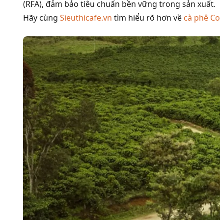
(RFA), đảm bảo tiêu chuẩn bền vững trong sản xuất.
Hãy cùng
Sieuthicafe.vn
tìm hiểu rõ hơn về
cà phê C