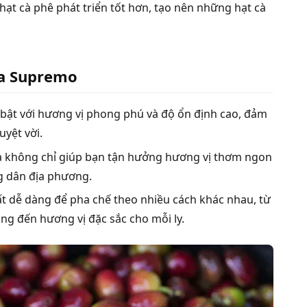
ạt cà phê phát triển tốt hơn, tạo nên những hạt cà
la Supremo
 bật với hương vị phong phú và độ ổn định cao, đảm
uyệt vời.
la không chỉ giúp bạn tận hưởng hương vị thơm ngon
g dân địa phương.
ất dễ dàng để pha chế theo nhiều cách khác nhau, từ
ng đến hương vị đặc sắc cho mỗi ly.