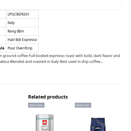
LPGCBDR201
Italy
Rang đậm
Hạt/ Bột Espresso
yle
Pour Over/Drip
ian ground coffee Full-bodied espresso roast with bold, dark flavor and
ca Blended and roasted in Italy Best used in drip coffee...
Related products
Back order
Back order