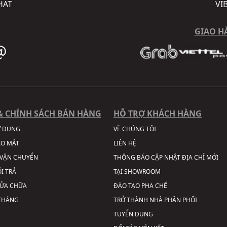
HAT
VI
GIAO H
& CHÍNH SÁCH BÁN HÀNG
HỖ TRỢ KHÁCH HÀNG
Ử DỤNG
VỀ CHÚNG TÔI
ẢO MẬT
LIÊN HỆ
VẬN CHUYỂN
THÔNG BÁO CẬP NHẬT ĐỊA CHỈ MỚI
I TRẢ
TẠI SHOWROOM
SỬA CHỮA
ĐÀO TẠO PHA CHẾ
 THÁNG
TRỞ THÀNH NHÀ PHÂN PHỐI
TUYỂN DỤNG