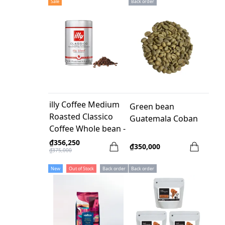
Sale
Back order
illy Coffee Medium
Green bean
Roasted Classico
Guatemala Coban
Coffee Whole bean -
250gr
₫356,250
₫350,000
₫375,000
New
Out of Stock
Back order
Back order