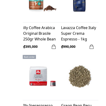
illy Coffee Arabica
Lavazza Coffee Italy
Original Brasile
Super Crema
250gr Whole Bean
Espresso - 1kg
Whole bean
₫395,000
₫990,000
Back order
Illy Iperespresso
Grean Bean Peru