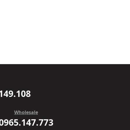
149.108
Wholesale
0965.147.773