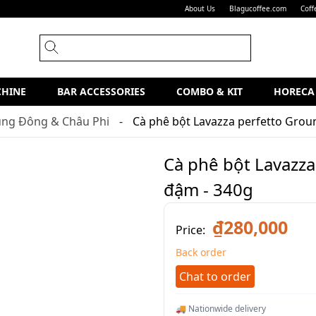
About Us
Blagucoffee.com
Coff
CHINE
BAR ACCESSORIES
COMBO & KIT
HORECA
ung Đông & Châu Phi
Cà phê bột Lavazza perfetto Grou
Cà phê bột Lavazza
đậm - 340g
₫280,000
Price:
Back order
Chat to order
🚚 Nationwide delivery