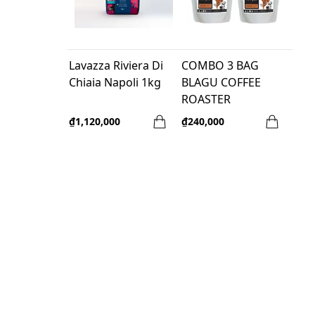
Lavazza Riviera Di
COMBO 3 BAG
Chiaia Napoli 1kg
BLAGU COFFEE
ROASTER
HONDURAS
₫1,120,000
₫240,000
BARBARA- 100G