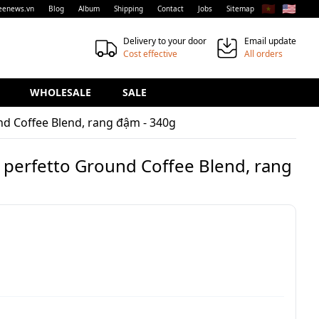
🇻🇳
🇺🇸
eenews.vn
Blog
Album
Shipping
Contact
Jobs
Sitemap
Delivery to your door
Email update
Cost effective
All orders
WHOLESALE
SALE
nd Coffee Blend, rang đậm - 340g
 perfetto Ground Coffee Blend, rang