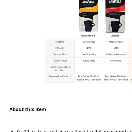
About this item
Six 12 oz. bags of Lavazza Perfetto Italian ground c