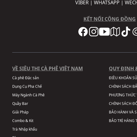
VIBER | WHATSAPP | WEC
KẾT NỐI CỘNG ĐỒNG
VỀ SIÊU THỊ CÀ PHÊ VIỆT NAM
QUY ĐỊNH 
Cà phê Đặc sản
ĐIỀU KHOẢN S
Dụng Cụ Pha Chế
CHÍNH SÁCH B
Máy Ngành Cà Phê
PHƯƠNG THỨC 
Quầy Bar
CHÍNH SÁCH ĐỔ
Giải Pháp
BẢO HÀNH VÀ 
Combo & Kit
BẢO TRÌ HÀNG
Trà Nhập khẩu