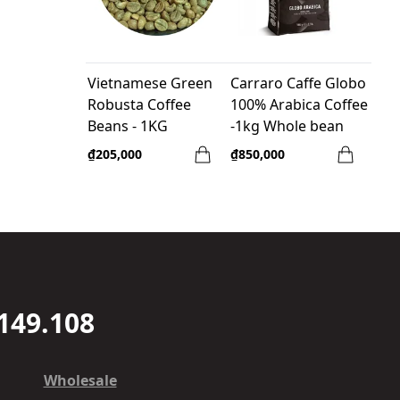
Vietnamese Green
Carraro Caffe Globo
Robusta Coffee
100% Arabica Coffee
Beans - 1KG
-1kg Whole bean
₫205,000
₫850,000
149.108
Wholesale