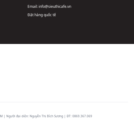
Email:
info@sieuthicafe.vn
Đặt hàng quốc tế
 | Người đại diện: Nguyễn Thị Bích Sương | ĐT:
0869.367.069