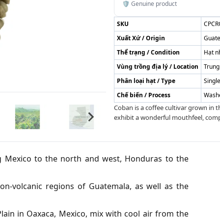
🛡️ Genuine product
SKU
CPCR
Xuất Xứ / Origin
Guat
Thể trạng / Condition
Hạt n
Vùng trồng địa lý / Location
Trung
Phân loại hạt / Type
Single
Chế biến / Process
Wash
Coban is a coffee cultivar grown in
exhibit a wonderful mouthfeel, compl
ng Mexico to the north and west, Honduras to the
n-volcanic regions of Guatemala, as well as the
ain in Oaxaca, Mexico, mix with cool air from the