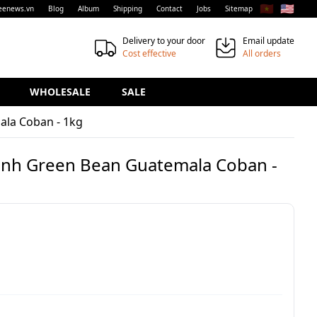
🇻🇳
🇺🇸
eenews.vn
Blog
Album
Shipping
Contact
Jobs
Sitemap
Delivery to your door
Email update
Cost effective
All orders
WHOLESALE
SALE
ala Coban - 1kg
anh Green Bean Guatemala Coban -