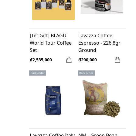
[Tết Gift] BLAGU
Lavazza Coffee
World Tour Coffee
Espresso - 226.8gr
Set
Ground
₫2,535,000
₫290,000
Back order
Back order
Lavazza Coffee Italy
NM - Green Bean