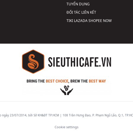
TUYỂN DỤNG
ĐỐI TÁC LIÊN KẾT
TIKI
LAZADA
SHOPEE
NOW
gày 23/07/2014, bởi Sở KH&ĐT TP.HCM | 108 Trần Hưng Đạo, P. Phạm Ngũ Lão, Q.1, TP.HCM
Cookie settings