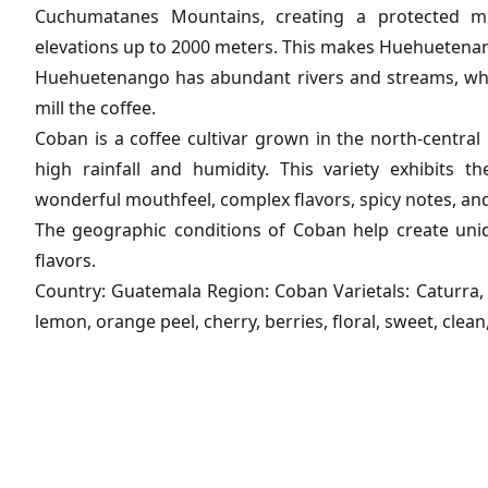
Cuchumatanes Mountains, creating a protected mi
elevations up to 2000 meters. This makes Huehuetenang
Huehuetenango has abundant rivers and streams, which
mill the coffee.
Coban is a coffee cultivar grown in the north-central 
high rainfall and humidity. This variety exhibits th
wonderful mouthfeel, complex flavors, spicy notes, and
The geographic conditions of Coban help create uniqu
flavors.
Country: Guatemala Region: Coban Varietals: Caturra,
lemon, orange peel, cherry, berries, floral, sweet, clea