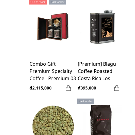
Out of Stock
Back order
Combo Gift
[Premium] Blagu
Premium Specialty
Coffee Roasted
Coffee - Premium 03
Costa Rica Los
Santos - Medium -
₫2,115,000
₫395,000
250g
Back order