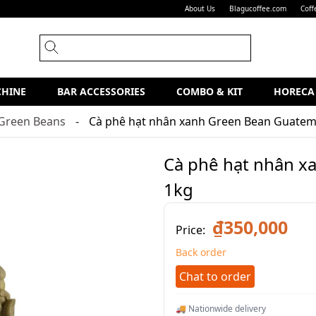
About Us
Blagucoffee.com
Coff
CHINE
BAR ACCESSORIES
COMBO & KIT
HORECA
Green Beans
Cà phê hạt nhân xanh Green Bean Guatem
Cà phê hạt nhân x
1kg
₫350,000
Price:
Back order
Chat to order
🚚 Nationwide delivery