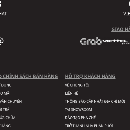
8
HAT
VI
GIAO H
& CHÍNH SÁCH BÁN HÀNG
HỖ TRỢ KHÁCH HÀNG
Ử DỤNG
VỀ CHÚNG TÔI
ẢO MẬT
LIÊN HỆ
VẬN CHUYỂN
THÔNG BÁO CẬP NHẬT ĐỊA CHỈ MỚI
I TRẢ
TẠI SHOWROOM
SỬA CHỮA
ĐÀO TẠO PHA CHẾ
 THÁNG
TRỞ THÀNH NHÀ PHÂN PHỐI