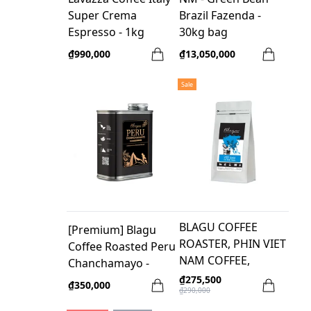
Super Crema
Brazil Fazenda -
Espresso - 1kg
30kg bag
Whole bean
₫990,000
₫13,050,000
Sale
BLAGU COFFEE
[Premium] Blagu
ROASTER, PHIN VIET
Coffee Roasted Peru
NAM COFFEE,
Chanchamayo -
MEDIUM DARK,
Medium -250g
₫275,500
₫350,000
₫290,000
500G