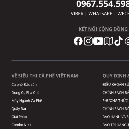
0967.554.59
VIBER | WHATSAPP | WEC
KẾT NỐI CỘNG ĐỒNG
VỀ SIÊU THỊ CÀ PHÊ VIỆT NAM
QUY ĐỊNH 
Cà phê Đặc sản
ĐIỀU KHOẢN S
Dụng Cụ Pha Chế
CHÍNH SÁCH B
Máy Ngành Cà Phê
PHƯƠNG THỨC 
Quầy Bar
CHÍNH SÁCH ĐỔ
Giải Pháp
BẢO HÀNH VÀ 
Combo & Kit
BẢO TRÌ HÀNG