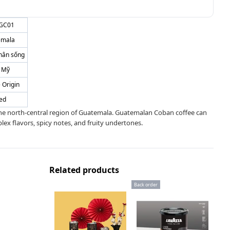
GC01
emala
hân sống
 Mỹ
 Origin
ed
 the north-central region of Guatemala. Guatemalan Coban coffee can
ex flavors, spicy notes, and fruity undertones.
Related products
Back order