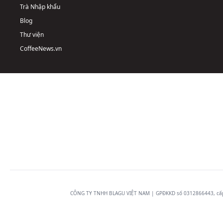
Trà Nhập khẩu
Blog
Thư viện
CoffeeNews.vn
CÔNG TY TNHH BLAGU VIỆT NAM | GPĐKKD số 0312866443, cấp n