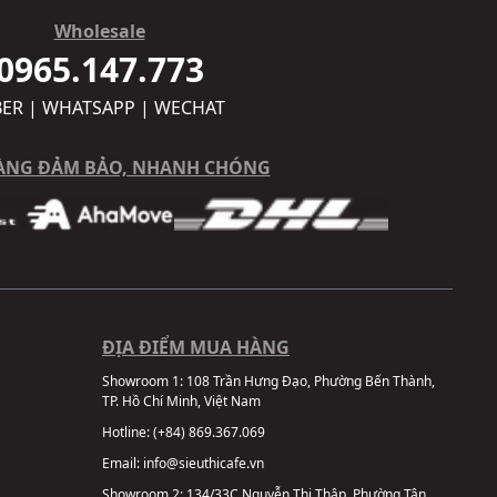
Wholesale
0965.147.773
BER | WHATSAPP | WECHAT
ÀNG ĐẢM BẢO, NHANH CHÓNG
ĐỊA ĐIỂM MUA HÀNG
Showroom 1:
108 Trần Hưng Đạo, Phường Bến Thành,
TP. Hồ Chí Minh, Việt Nam
Hotline:
(+84) 869.367.069
Email:
info@sieuthicafe.vn
Showroom 2:
134/33C Nguyễn Thị Thập, Phường Tân