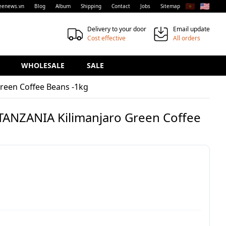
🇻🇳
🇺🇸
eenews.vn
Blog
Album
Shipping
Contact
Jobs
Sitemap
Delivery to your door
Email update
Cost effective
All orders
WHOLESALE
SALE
reen Coffee Beans -1kg
TANZANIA Kilimanjaro Green Coffee