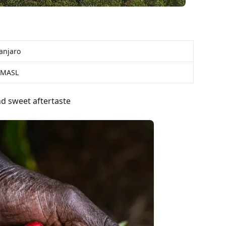
manjaro
0 MASL
and sweet aftertaste