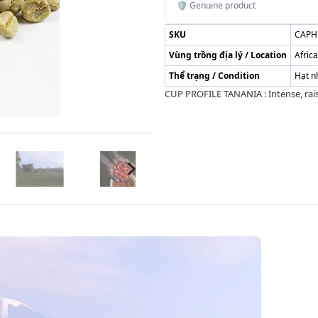
🛡️ Genuine product
SKU
CAPH
Vùng trồng địa lý / Location
Afric
Thể trạng / Condition
Hạt n
CUP PROFILE TANANIA : Intense, raisi