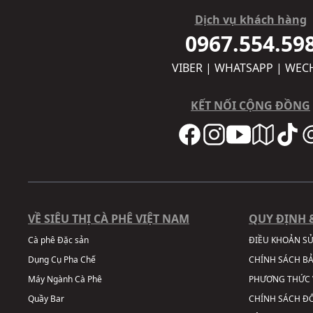
Dịch vụ khách hàng
0967.554.59
VIBER | WHATSAPP | WEC
KẾT NỐI CỘNG ĐỒNG
VỀ SIÊU THỊ CÀ PHÊ VIỆT NAM
QUY ĐỊNH 
Cà phê Đặc sản
ĐIỀU KHOẢN S
Dụng Cụ Pha Chế
CHÍNH SÁCH B
Máy Ngành Cà Phê
PHƯƠNG THỨC 
Quầy Bar
CHÍNH SÁCH ĐỔ