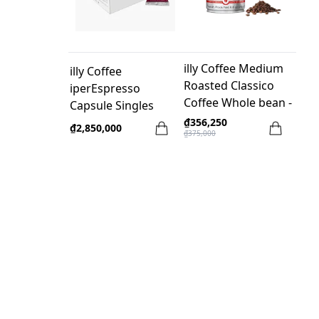
illy Coffee Medium
illy Coffee
Roasted Classico
iperEspresso
Coffee Whole bean -
Capsule Singles
250gr
Dark Roast - 100
₫356,250
₫2,850,000
₫375,000
capsules/Box