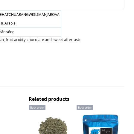
EHATCHUARANGWKILIMANJAROAA
a & Arabia
hân sống
n, fruit acidity chocolate and sweet aftertaste
Related products
Back order
Back order