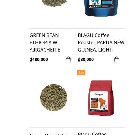
GREEN BEAN
BLAGU Coffee
ETHIOPIA W.
Roaster, PAPUA NEW
YIRGACHEFFE
GUINEA, LIGHT-
MEDIUM, 100G
₫480,000
₫80,000
Sale
Blagu Coffee