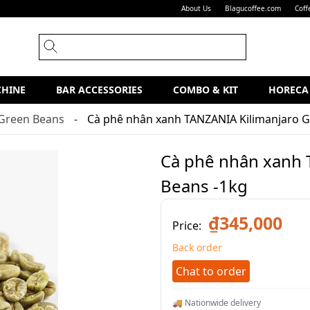
About Us
Blagucoffee.com
Coff
CHINE
BAR ACCESSORIES
COMBO & KIT
HORECA
Green Beans
Cà phê nhân xanh TANZANIA Kilimanjaro G
Cà phê nhân xanh 
Beans -1kg
₫345,000
Price:
Back order
Chat to order
🚚 Nationwide delivery