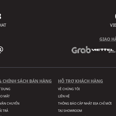
8
HAT
VI
GIAO H
& CHÍNH SÁCH BÁN HÀNG
HỖ TRỢ KHÁCH HÀNG
Ử DỤNG
VỀ CHÚNG TÔI
ẢO MẬT
LIÊN HỆ
VẬN CHUYỂN
THÔNG BÁO CẬP NHẬT ĐỊA CHỈ MỚI
I TRẢ
TẠI SHOWROOM