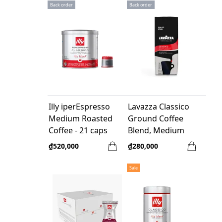
Back order
Back order
Illy iperEspresso
Lavazza Classico
Medium Roasted
Ground Coffee
Coffee - 21 caps
Blend, Medium
/box
Roast, 12-Ounce
₫520,000
₫280,000
Bags
Sale