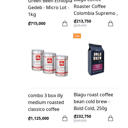
Green Been Ethiopia
Roaster Coffee
Gedeb - Micro Lot -
Colombia Supremo ,
1kg
Whole Bean,
₫213,750
₫715,000
₫225,000
Medium Roasted,
250g
Sale
Blagu roast coffee
combo 3 box illy
bean cold brew -
medium roasted
Bold Cold, 250g
classico coffee
250gr whole bean
₫232,750
₫1,125,000
₫245,000